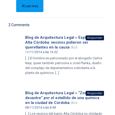
Leer más
2 Comments
Blog de Arquitectura Legal » Explosión en
Responder
Alta Córdoba: vecinos pidieron ser
querellantes en la causa
dice:
11/11/2014 a las 16:52
[…] El hombre es patrocinado por el abogado Carlos
Nayi, quien también patrocina a José Planka, dueño
del complejo de departamentos colindante a la
planta de químicos. […]
Blog de Arquitectura Legal » “Zona de
Responder
desastre” por el estallido de una química
en la ciudad de Córdoba
dice:
08/11/2014 a las 8:48
[…] Los vecinos del barrio Alta Córdoba no olvidarán