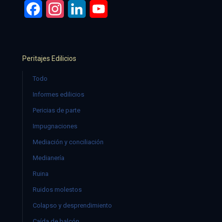
Facebook
Instagram
LinkedIn
YouTube
Peritajes Edilicios
Todo
Informes edilicios
Pericias de parte
Impugnaciones
Mediación y conciliación
Medianería
Ruina
Ruidos molestos
Colapso y desprendimiento
Caída de balcón