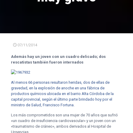
07/11/2014
Además hay un joven con un cuadro delicado; dos
rescatistas también fueron internados
Al menos 66 personas resultaron heridas, dos de ellas de
gravedad, en la explosión de anoche en una fábrica de
productos químicos ubicada en el barrio Alta Córdoba de la
capital provincial, según el último parte brindado hoy por el
ministro de Salud, Francisco Fortuna.
Los más comprometidos son una mujer de 70 años que sufrió
«un cuadro de insuficiencia cardiovascular» y un joven con un
«traumatismo de cráneo», ambos derivados al Hospital de
Urgencias.