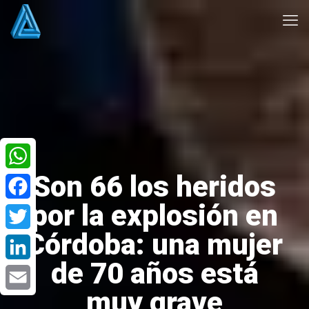
Son 66 los heridos
WhatsApp
por la explosión en
Facebook
Córdoba: una mujer
Twitter
de 70 años está
LinkedIn
muy grave
Email