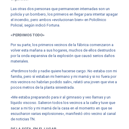
Las otras dos personas que permanecen internadas son un
policía y un bombero, los primeros en llegar para intentar apagar
el incendio, pero ambos «evolucionan bien» en Policlínico
Policial, según indicó Fortuna.
«PERDIMOS TODO»
Por su parte, los primeros vecinos de la fábrica comenzaron a
volver esta mañana a sus hogares, muchos de ellos destruidos
por la onda expansiva de la explosión que causó serios daños
materiales.
«Perdimos todo y nadie quiere hacerse cargo. No estaba con mi
familia, pero sí estaban mi hermano y mi mamá y si no fuera por
mis vecinos no habrían podido salir», relató una joven que vive a
pocos metros de la planta siniestrada.
«Me estaba preparando para ir al gimnasio y veo llamas y un
líquido viscoso. Salieron todos los vecinos a la calle y tuve que
sacar a mi tío y mi mamá de la casa en el momento en que se
escucharon varias explosiones», manifestó otro vecino al canal
de noticias TN.
DE LA SOTA, EN EL LUGAR