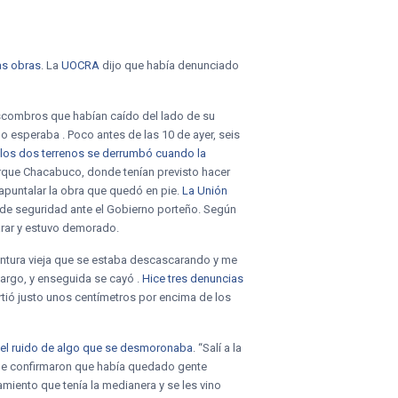
as obras
. La
UOCRA
dijo que había denunciado
escombros que habían caído del lado de su
lo esperaba . Poco antes de las 10 de ayer, seis
 los dos terrenos se derrumbó cuando la
 Parque Chacabuco, donde tenían previsto hacer
 apuntalar la obra que quedó en pie.
La Unión
 de seguridad ante el Gobierno porteño. Según
larar y estuvo demorado.
a pintura vieja que se estaba descascarando y me
largo, y enseguida se cayó .
Hice tres denuncias
artió justo unos centímetros por encima de los
el ruido de algo que se desmoronaba
. “Salí a la
o le confirmaron que había quedado gente
miento que tenía la medianera y se les vino