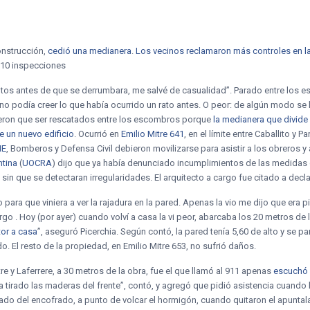
construcción,
cedió una medianera
.
Los vecinos reclamaron más controles en l
o 10 inspecciones
utos antes de que se derrumbara, me salvé de casualidad”. Parado entre los 
no podía creer lo que había ocurrido un rato antes. O peor: de algún modo se 
eron que ser rescatados entre los escombros porque
la medianera que divide
e un nuevo edificio
. Ocurrió en
Emilio Mitre 641
, en el límite entre Caballito y
ME
, Bomberos y Defensa Civil debieron movilizarse para asistir a los obreros y
ntina
(
UOCRA
) dijo que ya había denunciado incumplimientos de las medidas
 sin que se detectaran irregularidades. El arquitecto a cargo fue citado a dec
to para que viniera a ver la rajadura en la pared. Apenas la vio me dijo que er
go . Hoy (por ayer) cuando volví a casa la vi peor, abarcaba los 20 metros de 
tor a casa
”, aseguró Picerchia. Según contó, la pared tenía 5,60 de alto y se p
. El resto de la propiedad, en Emilio Mitre 653, no sufrió daños.
tre y Laferrere, a 30 metros de la obra, fue el que llamó al 911 apenas
escuchó 
ía tirado las maderas del frente”, contó, y agregó que pidió asistencia cuand
ado del encofrado, a punto de volcar el hormigón, cuando quitaron el apuntala