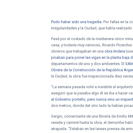
Pudo haber sido una tragedia
. Por fallas en la 
irregularidades y la Ciudad, que había realizad
Pasé por el costado de la medianera cinco min
casa, y todavía muy nervioso, Ricardo Picerchia 
obreros que trabajaban en una
obra lindera
tuvi
picaban para poner las vigas en la planta baja d
departamentos de uno y dos ambientes. El
SA
Obrera de la Construcción de la República Arge
la Ciudad, la obra fue inspeccionada diez veces
“La semana pasada volví a insistirle al arquitec
aseguró que si pasaba algo él se iba a hacer car
al Gobierno porteño, pero nunca vino un inspec
dos metros, donde del otro lado la habían picado
Sergio, comerciante de una librería de Emilio Mi
vereda y caminé hasta la obra, el derrumbe hab
atrapada. “Estaban en las tareas previas de arm