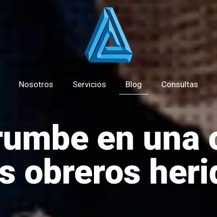
Nosotros
Servicios
Blog
Consultas
rumbe en una 
s obreros her