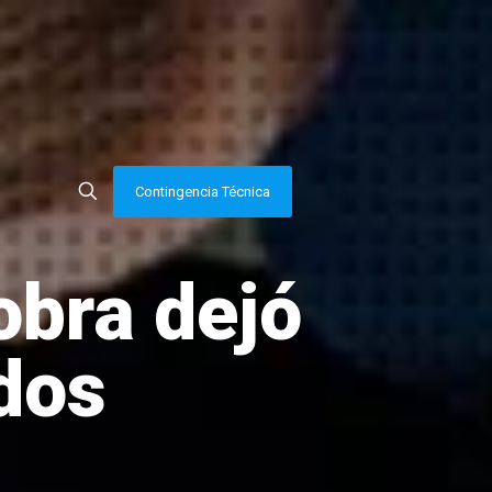
Contingencia Técnica
obra dejó
idos