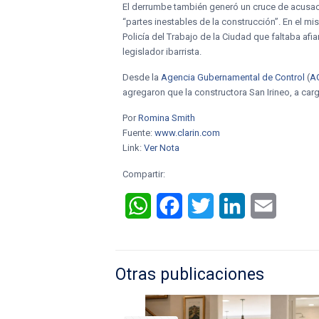
El derrumbe también generó un cruce de acusac
“partes inestables de la construcción”. En el m
Policía del Trabajo de la Ciudad que faltaba afi
legislador ibarrista.
Desde la
Agencia Gubernamental de Control
(
A
agregaron que la constructora San Irineo, a car
Por
Romina Smith
Fuente:
www.clarin.com
Link:
Ver Nota
Compartir:
WhatsApp
Facebook
Twitter
LinkedIn
Email
Otras publicaciones