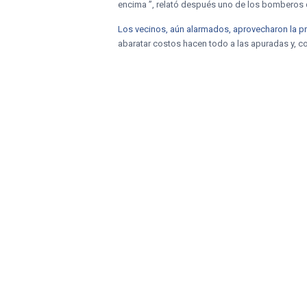
encima ”, relató después uno de los bomberos q
Los vecinos, aún alarmados, aprovecharon la pr
abaratar costos hacen todo a las apuradas y, 