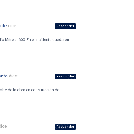
pite
dice:
Responder
io Mitre al 600. En el incidente quedaron
ecto
dice:
Responder
rumbe de la obra en construcción de
dice:
Responder