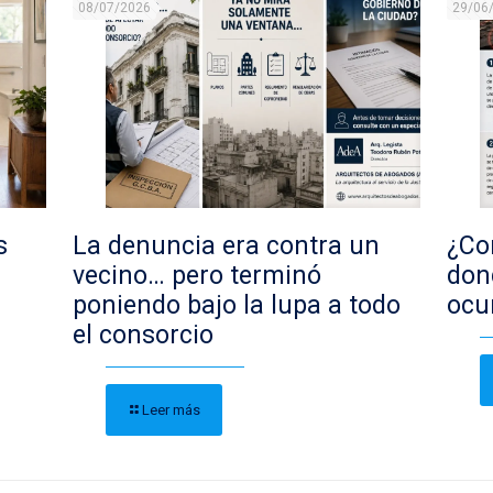
08/07/2026
29/06
s
La denuncia era contra un
¿Con
vecino… pero terminó
don
poniendo bajo la lupa a todo
ocu
el consorcio
Leer más