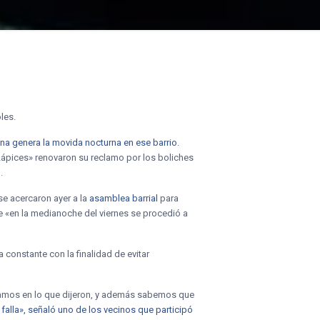
les.
ana genera la movida nocturna en ese barrio
.
ápices» renovaron su reclamo por los boliches
.
se acercaron ayer a la
asamblea barrial
para
e «en la medianoche del viernes se procedió a
 constante con la finalidad de evitar
iamos en lo que dijeron, y además sabemos que
 falla», señaló uno de los vecinos que participó