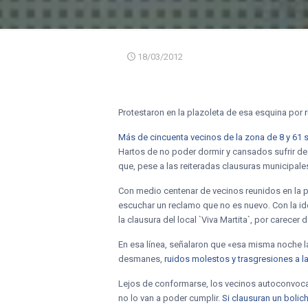
18/03/2012
Protestaron en la plazoleta de esa esquina por
Más de cincuenta vecinos de la zona de 8 y 61 s
Hartos de no poder dormir y cansados sufrir d
que, pese a las reiteradas clausuras municipal
Con medio centenar de vecinos reunidos en la p
escuchar un reclamo que no es nuevo. Con la id
la clausura del local `Viva Martita`, por carecer d
En esa línea, señalaron que «esa misma noche l
desmanes,
ruidos molestos y trasgresiones a l
Lejos de conformarse, los vecinos autoconvoca
no lo van a poder cumplir.
Si clausuran un bolic