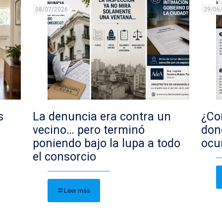
08/07/2026
29/06
s
La denuncia era contra un
¿Con
vecino… pero terminó
don
poniendo bajo la lupa a todo
ocu
el consorcio
Leer más