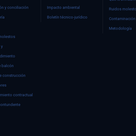
n y conciliación
Impacto ambiental
Ruidos molest
ría
Boletín técnico-jurídico
Contaminación 
Metodología
molestos
 y
dimiento
e balcón
e construcción
res
miento contractual
contundente