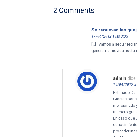
2 Comments
Se renuevan las quej
17/04/2012 a las 3:03
[…] “Vamos a seguir recla
generan la movida nocturn
admin
dice:
19/04/2012 a 
Estimado Da
Gracias por s
mencionada ya
(numero gratu
En caso que u
conocimiento 
proceder ind