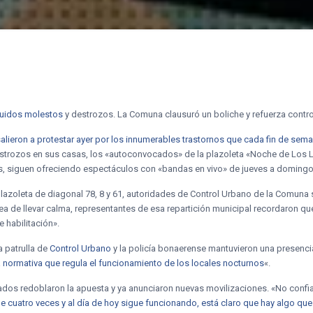
ruidos molestos
y destrozos. La Comuna clausuró un boliche y refuerza contro
alieron a protestar ayer por los innumerables trastornos que cada fin de sem
estrozos en sus casas, los «autoconvocados» de la plazoleta «Noche de Los L
es, siguen ofreciendo espectáculos con «bandas en vivo» de jueves a domingo
lazoleta de diagonal 78, 8 y 61, autoridades de Control Urbano de la Comuna 
ea de llevar calma, representantes de esa repartición municipal recordaron qu
e habilitación».
a patrulla de
Control Urbano
y la policía bonaerense mantuvieron una presencia
a normativa que regula el funcionamiento de los locales nocturnos
«.
dos redoblaron la apuesta y ya anunciaron nuevas movilizaciones. «No conf
he cuatro veces y al día de hoy sigue funcionando, está claro que hay algo que