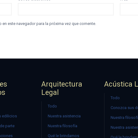
b en este navegador para la próxima vez que comente.
jes
Arquitectura
Acústica 
os
Legal
Todo
Todo
Conozca sus d
 edilicios
Nuestra asistencia
Nuestra filosof
 de parte
Nuestra filosofía
Nuestra asiste
ciones
Qué le brindamos
Qué le brinda