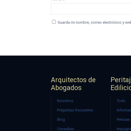
Guarda mi nombre, correo electrónico y we
Arquitectos de
Perita
Abogados
Edilici
Nosotros
Todo
Preguntas frecuentes
Informes
Blog
Pericias
Consultas
Impugna