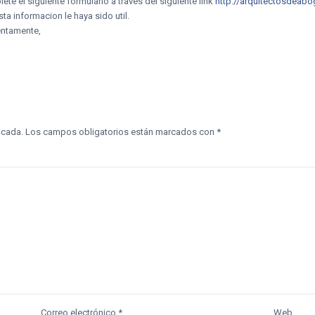
lete el siguiente formulario a través del siguiente link
http://arquitectosdeab
ta informacion le haya sido util.
entamente,
icada.
Los campos obligatorios están marcados con
*
Correo electrónico
*
Web