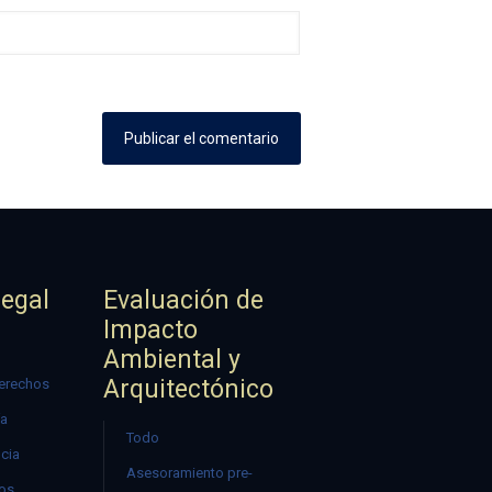
Legal
Evaluación de
Impacto
Ambiental y
Arquitectónico
erechos
ía
Todo
ncia
Asesoramiento pre-
mos