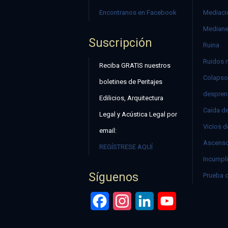
Encontranos en Facebook
Mediació
Mediane
Suscripción
Ruina
Ruidos 
Reciba GRATIS nuestros
Colapso
boletines de Peritajes
despren
Edilicios, Arquitectura
Caída d
Legal y Acústica Legal por
Vicios d
email:
Ascenso
REGÍSTRESE AQUÍ
Incumpli
Síguenos
Prueba 
Facebook
Instagram
LinkedIn
YouTube