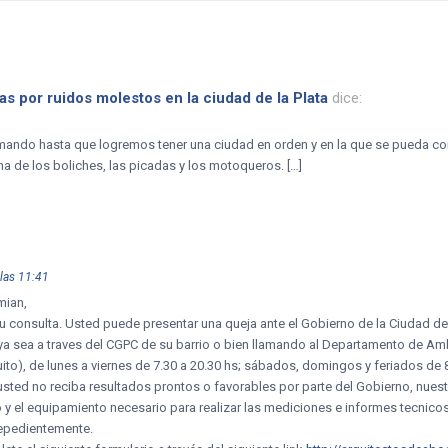
as por ruidos molestos en la ciudad de la Plata
dice:
mando hasta que logremos tener una ciudad en orden y en la que se pueda conv
a de los boliches, las picadas y los motoqueros. […]
las 11:41
mian,
u consulta. Usted puede presentar una queja ante el Gobierno de la Ciudad de
 sea a traves del CGPC de su barrio o bien llamando al Departamento de Amb
ito), de lunes a viernes de 7.30 a 20.30 hs; sábados, domingos y feriados de 8
sted no reciba resultados prontos o favorables por parte del Gobierno, nues
y el equipamiento necesario para realizar las mediciones e informes tecnico
epedientemente.