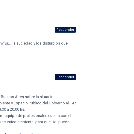
Responder
ivir…, la suciedad y los disturbios que
Responder
 Buenos Aires sobre la situacion
iente y Espacio Publico del Gobierno al 147
.00 a 20.00 hs.
tro equipo de profesionales cuenta con el
s acustico ambiental para que Ud. pueda