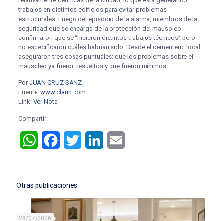
relativamente céntricas de la ciudad, lo que está generando
trabajos en distintos edificios para evitar problemas
estructurales. Luego del episodio de la alarma, miembros de la
seguridad que se encarga de la protección del mausoleo
confirmaron que se “hicieron distintos trabajos técnicos” pero
no especificaron cuáles habrían sido. Desde el cementerio local
aseguraron tres cosas puntuales: que los problemas sobre el
mausoleo ya fueron resueltos y que fueron mínimos.
Por
JUAN CRUZ SANZ
Fuente:
www.clarin.com
Link:
Ver Nota
Compartir:
WhatsApp
Facebook
Twitter
LinkedIn
Email
Otras publicaciones
28/07/2026