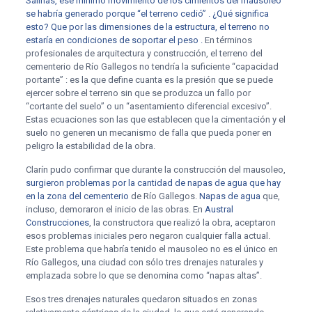
Salinas, ese mínimo movimiento de los cimientos del mausoleo
se habría generado porque “el terreno cedió” . ¿Qué significa
esto? Que por las dimensiones de la estructura, el terreno no
estaría en condiciones de soportar el peso .
En términos
profesionales de arquitectura y construcción, el terreno del
cementerio de Río Gallegos no tendría la suficiente “capacidad
portante” : es la que define cuanta es la presión que se puede
ejercer sobre el terreno sin que se produzca un fallo por
“cortante del suelo” o un “asentamiento diferencial excesivo”.
Estas ecuaciones son las que establecen que la cimentación y el
suelo no generen un mecanismo de falla que pueda poner en
peligro la estabilidad de la obra.
Clarín pudo confirmar que durante la construcción del mausoleo,
surgieron problemas por la cantidad de napas de agua que hay
en la zona del cementerio
de Río Gallegos.
Napas de agua
que,
incluso, demoraron el inicio de las obras. En
Austral
Construcciones
, la constructora que realizó la obra, aceptaron
esos problemas iniciales pero negaron cualquier falla actual.
Este problema que habría tenido el mausoleo no es el único en
Río Gallegos, una ciudad con sólo tres drenajes naturales y
emplazada sobre lo que se denomina como “napas altas”.
Esos tres drenajes naturales quedaron situados en zonas