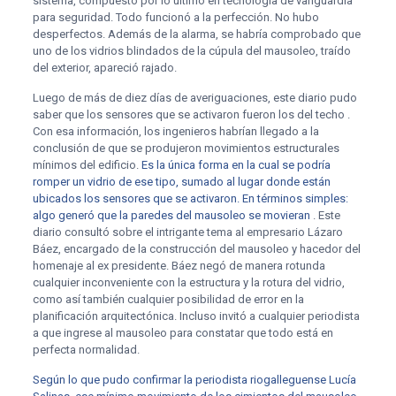
sistema, compuesto por lo último en tecnología de vanguardia
para seguridad. Todo funcionó a la perfección. No hubo
desperfectos. Además de la alarma, se habría comprobado que
uno de los vidrios blindados de la cúpula del mausoleo, traído
del exterior, apareció rajado.
Luego de más de diez días de averiguaciones, este diario pudo
saber que los sensores que se activaron fueron los del techo .
Con esa información, los ingenieros habrían llegado a la
conclusión de que se produjeron movimientos estructurales
mínimos del edificio.
Es la única forma en la cual se podría
romper un vidrio de ese tipo, sumado al lugar donde están
ubicados los sensores que se activaron. En términos simples:
algo generó que la paredes del mausoleo se movieran
. Este
diario consultó sobre el intrigante tema al empresario Lázaro
Báez, encargado de la construcción del mausoleo y hacedor del
homenaje al ex presidente. Báez negó de manera rotunda
cualquier inconveniente con la estructura y la rotura del vidrio,
como así también cualquier posibilidad de error en la
planificación arquitectónica. Incluso invitó a cualquier periodista
a que ingrese al mausoleo para constatar que todo está en
perfecta normalidad.
Según lo que pudo confirmar la periodista riogalleguense Lucía