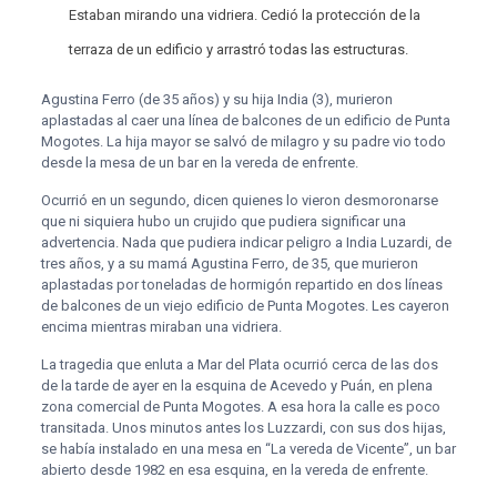
Estaban mirando una vidriera. Cedió la protección de la
terraza de un edificio y arrastró todas las estructuras.
Agustina Ferro (de 35 años) y su hija India (3), murieron
aplastadas al caer una línea de balcones de un edificio de Punta
Mogotes. La hija mayor se salvó de milagro y su padre vio todo
desde la mesa de un bar en la vereda de enfrente.
Ocurrió en un segundo, dicen quienes lo vieron desmoronarse
que ni siquiera hubo un crujido que pudiera significar una
advertencia. Nada que pudiera indicar peligro a India Luzardi, de
tres años, y a su mamá Agustina Ferro, de 35, que murieron
aplastadas por toneladas de hormigón repartido en dos líneas
de balcones de un viejo edificio de Punta Mogotes. Les cayeron
encima mientras miraban una vidriera.
La tragedia que enluta a Mar del Plata ocurrió cerca de las dos
de la tarde de ayer en la esquina de Acevedo y Puán, en plena
zona comercial de Punta Mogotes. A esa hora la calle es poco
transitada. Unos minutos antes los Luzzardi, con sus dos hijas,
se había instalado en una mesa en “La vereda de Vicente”, un bar
abierto desde 1982 en esa esquina, en la vereda de enfrente.