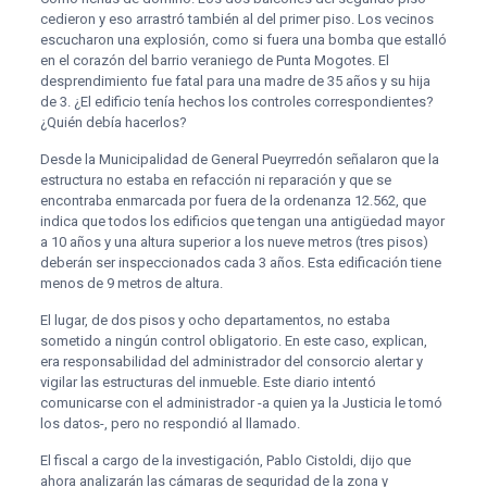
cedieron y eso arrastró también al del primer piso. Los vecinos
escucharon una explosión, como si fuera una bomba que estalló
en el corazón del barrio veraniego de Punta Mogotes. El
desprendimiento fue fatal para una madre de 35 años y su hija
de 3. ¿El edificio tenía hechos los controles correspondientes?
¿Quién debía hacerlos?
Desde la Municipalidad de General Pueyrredón señalaron que la
estructura no estaba en refacción ni reparación y que se
encontraba enmarcada por fuera de la ordenanza 12.562, que
indica que todos los edificios que tengan una antigüedad mayor
a 10 años y una altura superior a los nueve metros (tres pisos)
deberán ser inspeccionados cada 3 años. Esta edificación tiene
menos de 9 metros de altura.
El lugar, de dos pisos y ocho departamentos, no estaba
sometido a ningún control obligatorio. En este caso, explican,
era responsabilidad del administrador del consorcio alertar y
vigilar las estructuras del inmueble. Este diario intentó
comunicarse con el administrador -a quien ya la Justicia le tomó
los datos-, pero no respondió al llamado.
El fiscal a cargo de la investigación, Pablo Cistoldi, dijo que
ahora analizarán las cámaras de seguridad de la zona y