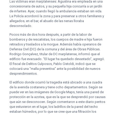
Las víctimas eran marplatenses: Agustina era empleada en una
concesionaria de autos, y su pequeña hija concurría a un jardín
de infantes. Ayer, cuando llegó la ambulancia estaban sin vida.
La Policía acordonó la zona y para preservar a otros familiares y
allegados; en el bar, el abuelo de las nenas lloraba
desconsolado.
Pocos más de dos hora después, a partir de la labor de
bomberos y de rescatistas, los cuerpos de madre e hija fueron
retirados y traslados a la morgue. Además había operarios de
Defensa Civil (DC) de la comuna y del área de Obras Públicas.
Rodrigo Gonçalvez, titular de DC marplatense, informó que el
edificio fue evacuado. “El lugar ha quedado devastado”, agregó.
El fiscal de Delitos Culposos, Pablo Cistoldi, indicó que se
colocará una “malla preventiva” ante la posibilidad de nuevos
desprendimientos.
El edificio donde ocurrió la tragedia está ubicado a una cuadra
de la avenida costanera y tiene ocho departamentos. Según se
puede ver en las imágenes de Google Maps, tenía una pared de
protección en la azotea, que es la que se desprendió por causas
que aún se desconocen. Según comentaron a este diario peritos
que estuvieron en el lugar, los ladrillos de la pared del techo
estaban húmedos, por lo que se cree que una filtración los