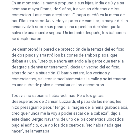
En un momento, la mamá propuso a sus hijas, India de 3 y a su
hermana mayor Emma, de 9 años, ir a ver las vidrieras de los
comercios. Las nenas aceptaron. El papá quedó en la mesa del
bar. Ellas cruzaron Acevedo y a poco de caminar, la mayor de las
nenas volvió sobre sus pasos, una repentina decisión que la
salvó de una muerte segura. Un instante después, los balcones
se desplomaron.
Se desmoronó la pared de protección de la terraza del edificio
de dos pisos y arrastró los balcones de ambos pisos, que
daban a Puán. “Creo que ahora entiendo a la gente que tiene la
desgracia de vivir un terremoto”, decía un vecino del edificio,
alterado por la situación. El barrio entero, los vecinos y
comerciantes, salieron inmediatamente a la calle y se internaron
en una nube de polvo a escarbar en los escombros.
Todavía no sabían si había víctimas. Pero los gritos
desesperados de Damián Luzzardi, el papá de las nenas, les
hizo presagiar lo peor. “Tengo la imagen de la nena grabada acá,
creo que nunca me la voy a poder sacar de la cabeza”, dijo a
este diario Sergio Navarini, de uno de los comercios ubicados
bajo el edificio, que vio los dos cuerpos. “No había nada que
hacer”, se lamentaba.