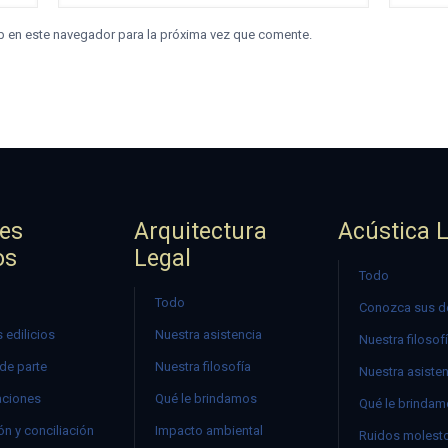
b en este navegador para la próxima vez que comente.
jes
Arquitectura
Acústica 
os
Legal
Todo
Todo
Conozca sus d
 edilicios
Nuestra asistencia
Nuestra filosof
 de parte
Nuestra filosofía
Nuestra asiste
ciones
Qué le brindamos
Qué le brinda
n y conciliación
Impacto ambiental
Ruidos molest