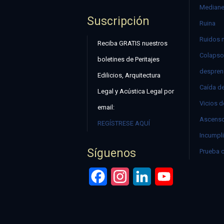
Mediane
Suscripción
Ruina
Ruidos 
Reciba GRATIS nuestros
Colapso
boletines de Peritajes
despren
Edilicios, Arquitectura
Caída d
Legal y Acústica Legal por
Vicios d
email:
Ascenso
REGÍSTRESE AQUÍ
Incumpli
Síguenos
Prueba 
Facebook
Instagram
LinkedIn
YouTube