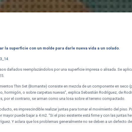
r la superficie con un molde para darle nueva vida a un solado
.
sos dañados reemplazándolos por una superficie impresa o alisada. Se aplic
25.
timientos Thin Set (Bomanite) consiste en mezcla de un componente en seco (
co, hormigón, o sobre carpetas nuevas”, explica Sebastián Rodríguez, de Rodm
os, por el contrario, se arman como una losa sobre el terreno compactado.
oducto, es imprescindible realizar juntas para tomar el movimiento del piso.
r mayor puede bajar a 4 m2. “Si el piso existente está firme y con las juntas h
ríguez. Y aclara que los problemas generalmente no se deben a un defecto del 