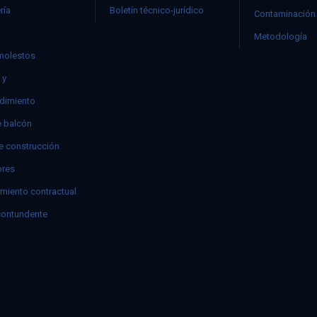
ría
Boletín técnico-jurídico
Contaminación 
Metodología
molestos
 y
dimiento
e balcón
e construcción
res
miento contractual
contundente