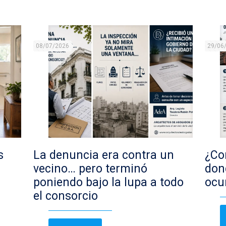
08/07/2026
29/06
s
La denuncia era contra un
¿Con
vecino… pero terminó
don
poniendo bajo la lupa a todo
ocu
el consorcio