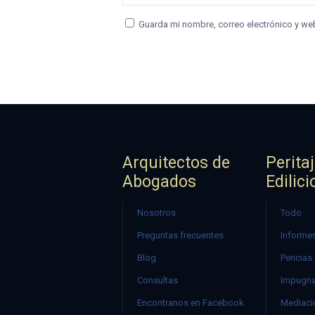
Guarda mi nombre, correo electrónico y we
Arquitectos de
Perita
Abogados
Edilici
Nosotros
Todo
Preguntas frecuentes
Informes
Blog
Pericias
Consultas
Impugna
Encontranos en Facebook
Mediació