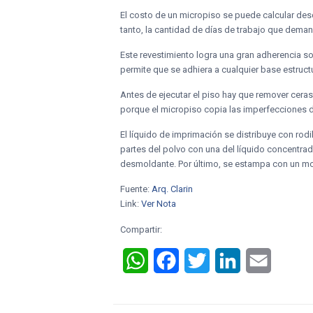
El costo de un micropiso se puede calcular des
tanto, la cantidad de días de trabajo que demand
Este revestimiento logra una gran adherencia s
permite que se adhiera a cualquier base estructu
Antes de ejecutar el piso hay que remover ceras,
porque el micropiso copia las imperfecciones d
El líquido de imprimación se distribuye con rodil
partes del polvo con una del líquido concentrado
desmoldante. Por último, se estampa con un mo
Fuente:
Arq. Clarin
Link:
Ver Nota
Compartir:
WhatsApp
Facebook
Twitter
LinkedIn
Email