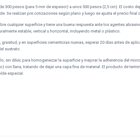
de 300 pesos (para 5 mm de espesor) a unos 500 pesos (2,5 cm). El costo dep
e. Se realizan pre cotizaciones según plano y luego se ajusta el precio final co
obre cualquier superficie y tiene una buena respuesta ante los agentes abrasi
ralmente estable, vertical u horizontal, incluyendo metal o plástico.
 grasitud, y en superficies cementicias nuevas, esperar 20 días antes de aplic
el sustrato.
lo, sin diluir, para homogeneizar la superficie y mejorar la adherencia del micr
) con llana, tratando de dejar una capa fina de material. El producto de termi
lde especial.