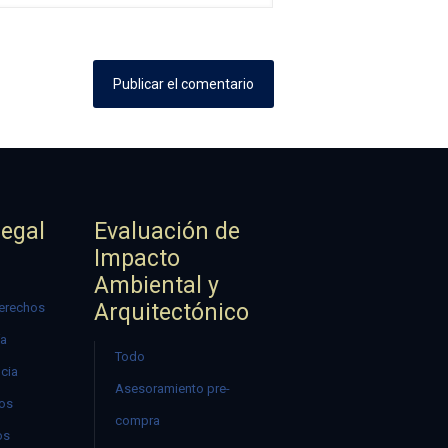
Legal
Evaluación de
Impacto
Ambiental y
Arquitectónico
erechos
ía
Todo
ncia
Asesoramiento pre-
mos
compra
os