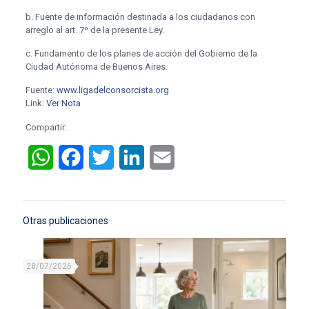
b.
Fuente de información destinada a los ciudadanos con
arreglo al art. 7º de la presente Ley.
c.
Fundamento de los planes de acción del Gobierno de la
Ciudad Autónoma de Buenos Aires.
Fuente:
www.ligadelconsorcista.org
Link:
Ver Nota
Compartir:
WhatsApp
Facebook
Twitter
LinkedIn
Email
Otras publicaciones
28/07/2026