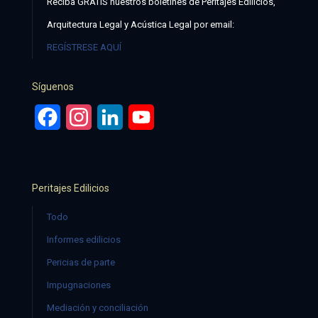
Reciba GRATIS nuestros boletines de Peritajes Edilicios,
Arquitectura Legal y Acústica Legal por email:
REGÍSTRESE AQUÍ
Síguenos
Facebook
Instagram
LinkedIn
YouTube
Peritajes Edilicios
Todo
Informes edilicios
Pericias de parte
Impugnaciones
Mediación y conciliación