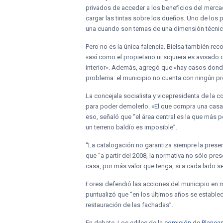
privados de acceder a los beneficios del mercad
cargar las tintas sobre los dueños. Uno de los
una cuando son temas de una dimensión técnic
Pero no es la única falencia. Bielsa también rec
«así como el propietario ni siquiera es avisado 
interior». Además, agregó que «hay casos donde
problema: el municipio no cuenta con ningún pr
La concejala socialista y vicepresidenta de la
para poder demolerlo. «El que compra una casa
eso, señaló que “el área central es la que más 
un terreno baldío es imposible”.
“La catalogación no garantiza siempre la preser
que “a partir del 2008, la normativa no sólo pre
casa, por más valor que tenga, si a cada lado se
Foresi defendió las acciones del municipio en m
puntualizó que “en los últimos años se estable
restauración de las fachadas”.
En debate. Los ediles de la
comisión de Planea