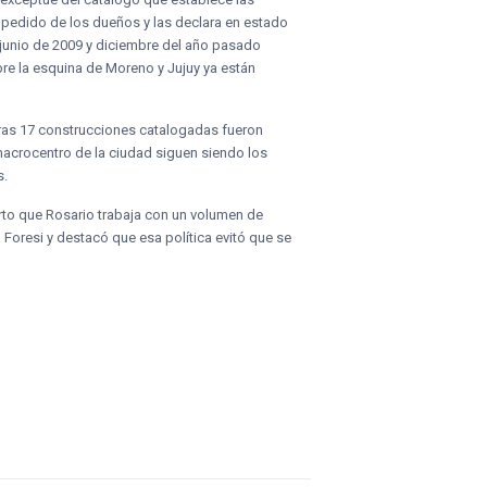
 al pedido de los dueños y las declara en estado
 junio de 2009 y diciembre del año pasado
re la esquina de Moreno y Jujuy ya están
 otras 17 construcciones catalogadas fueron
 macrocentro de la ciudad siguen siendo los
s.
erto que Rosario trabaja con un volumen de
Foresi y destacó que esa política evitó que se