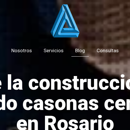
Nosotros
Servicios
Blog
Consultas
la construcci
do casonas ce
en Rosario