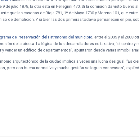
 9 de julio 1878, la otra está en Pellegrini 470. Si la comisión da visto bueno
 suerte que las casonas de Rioja 781, 1º de Mayo 1730 y Moreno 101, que entre
iso de demolición. Y si bien las dos primeras todavía permanecen en pie, sob
.
grama de Preservación del Patrimonio del municipio
, entre el 2005 y el 2008
esión de la picota. La lógica de los desarrolladores es taxativa, “el centro y
 y vender un edificio de departamentos”, apuntaron desde varias inmobiliaria
rimonio arquitectónico de la ciudad implica a veces una lucha desigual. “Es ci
cios, pero con buena normativa y mucha gestión se logran consensos”, explicó 