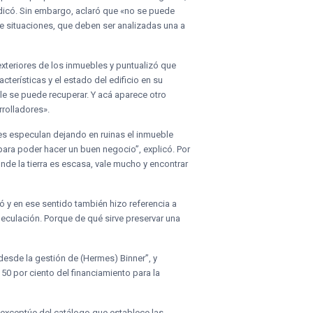
ndicó. Sin embargo, aclaró que «no se puede
de situaciones, que deben ser analizadas una a
exteriores de los inmuebles y puntualizó que
cterísticas y el estado del edificio en su
le se puede recuperar. Y acá aparece otro
rolladores».
nes especulan dejando en ruinas el inmueble
ara poder hacer un buen negocio”, explicó. Por
nde la tierra es escasa, vale mucho y encontrar
ó y en ese sentido también hizo referencia a
speculación. Porque de qué sirve preservar una
 desde la gestión de (Hermes) Binner”, y
0 por ciento del financiamiento para la
 exceptúe del catálogo que establece las