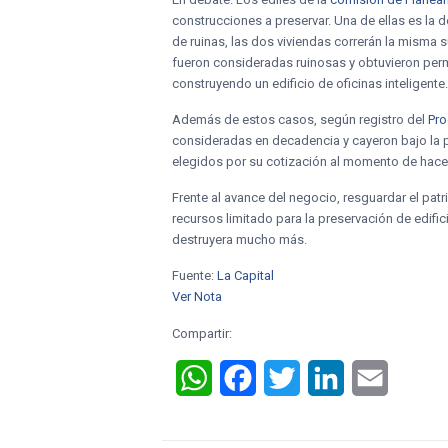
construcciones a preservar. Una de ellas es la de
de ruinas, las dos viviendas correrán la misma
fueron consideradas ruinosas y obtuvieron perm
construyendo un edificio de oficinas inteligente
Además de estos casos, según registro del
Pro
consideradas en decadencia y cayeron bajo la pr
elegidos por su cotización al momento de hacer
Frente al avance del negocio, resguardar el pat
recursos limitado para la preservación de edifi
destruyera mucho más.
Fuente:
La Capital
Ver Nota
Compartir:
WhatsApp
Facebook
Twitter
LinkedIn
Email