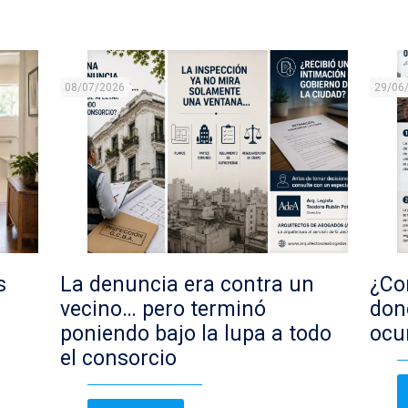
08/07/2026
29/06
s
La denuncia era contra un
¿Con
vecino… pero terminó
don
poniendo bajo la lupa a todo
ocu
el consorcio