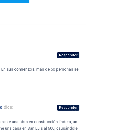
Responder
io. En sus comienzos, más de 60 personas se
io
dice:
Responder
xiste una obra en construcción lindera, un
che una casa en San Luis al 600, causándole