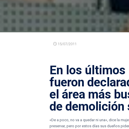
15/07/2011
En los últimos
fueron declar
el área más b
de demolición 
«De a poco, no va a quedar ni una», dice la muje
preservar, pero por estos días sus dueños piden