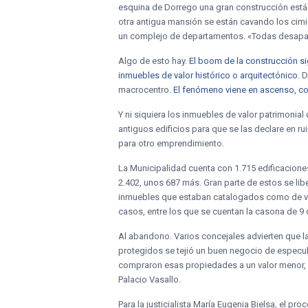
esquina de Dorrego una gran construcción está co
otra antigua mansión se están cavando los cimie
un complejo de departamentos. «Todas desapare
Algo de esto hay.
El boom de la construcción si
inmuebles de valor histórico o arquitectónico
. 
macrocentro.
El fenómeno viene en ascenso, co
Y ni siquiera los inmuebles de valor patrimonia
antiguos edificios para que se las declare en ru
para otro emprendimiento.
La Municipalidad cuenta con 1.715 edificaciones
2.402, unos 687 más. Gran parte de estos se lib
inmuebles que estaban catalogados como de val
casos, entre los que se cuentan la casona de 9 
Al abandono. Varios concejales advierten que la
protegidos se tejió un buen negocio de especul
compraron esas propiedades a un valor menor, l
Palacio Vasallo.
Para la justicialista María Eugenia Bielsa, el