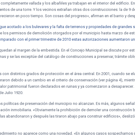
mpletamente vallada y los albañiles ya trabajan en el interior del edificio. En 
ntos de una torre. Y los vecinos extrañan otras dos construcciones: la de 9 de
cieron en poco tiempo. Son cosas del progreso», afirman en el barrio y des
gue acotado a los bulevares y la falta de terrenos y propiedades de grandes s
De los permisos de demolición otorgados por el municipio hasta marzo de este
mparado con el primer trimestre de 2010 estas autorizaciones aumentaron un
l quedan al margen de la embestida. En el Concejo Municipal se discute por es
inas y se las exceptúe del catálogo de construcciones a preservar, trámite obli
 con distintos grados de protección en el área central. En 2001, cuando se ela
eraron debido a un cambio en el criterio de conservación (ver página 4), mien
or patrimonial fueron declarados en ruinas y ya comenzaron a desaparecer.
de Julio 1920.
s políticas de preservación del municipio no alcanzan. Es más, algunos señala
ación inmobiliaria. «Obviamente la prohibición de demoler una construcción b
as abandonaron y después las tiraron abajo para construir edificios», desliz
 procedimiento no aparece como una novedad. «En algunos casos sospechamos q