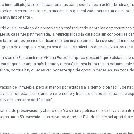
o inmobiliario, las dejan abandonadas para pedir la declaración de ruina», i
 problemas es que no existe un mecanismo generalizado para tratar este tipo 
a muy importante».
ordó que el catálogo de preservación está realizado sobre las características 
que su casa fue patrimoniada, la Municipalidad la cataloga sin conocer las cara
 los informes técnicos indican que con una determinada inversión, el inmueb
ograma de compensación, ya sea de financiamiento o de incentivo a los desar
 comisión de Planeamiento, Viviana Foresi, tampoco descartó que existan quie
 catalogada, compra más barato y después busca la liberación del inmueble p
peligra, porque hay quienes van por este tipo de oportunidades en una zona do
vación del inmueble, pero al menos pone trabas a la demolición fácil”, destac
serva la propiedad, sino también el entorno y frena así las posibilidades de e
 levanta una torre de 10 pisos”.
ateria de preservación y afirmó que “existe una política que se lleva adelante
cieron unos 50 convenios con privados donde el Estado municipal aportaba el 5
miento
analizan el pedido de los propietarios de dos casonas para que se las