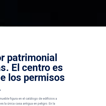
or patrimonial
as
. El centro es
de los permisos
.
mueble figura en el catálogo de edificios a
s la única casa antigua en peligro. En la