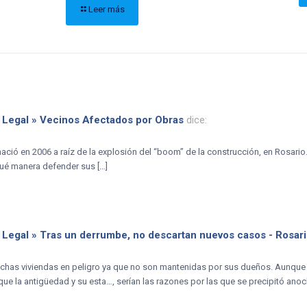
Leer más
 Legal » Vecinos Afectados por Obras
dice:
ació en 2006 a raíz de la explosión del “boom” de la construcción, en Rosar
qué manera defender sus […]
 Legal » Tras un derrumbe, no descartan nuevos casos - Rosar
chas viviendas en peligro ya que no son mantenidas por sus dueños. Aunque e
 que la antigüedad y su esta…, serían las razones por las que se precipitó ano