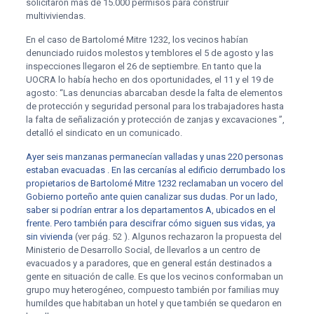
solicitaron más de 15.000 permisos para construir
multiviviendas.
En el caso de Bartolomé Mitre 1232, los vecinos habían
denunciado ruidos molestos y temblores el 5 de agosto y las
inspecciones llegaron el 26 de septiembre. En tanto que la
UOCRA lo había hecho en dos oportunidades, el 11 y el 19 de
agosto: “Las denuncias abarcaban desde la falta de elementos
de protección y seguridad personal para los trabajadores hasta
la falta de señalización y protección de zanjas y excavaciones ”,
detalló el sindicato en un comunicado.
Ayer seis manzanas permanecían valladas y unas 220 personas
estaban evacuadas . En las cercanías al edificio derrumbado los
propietarios de Bartolomé Mitre 1232 reclamaban un vocero del
Gobierno porteño ante quien canalizar sus dudas. Por un lado,
saber si podrían entrar a los departamentos A, ubicados en el
frente. Pero también para descifrar cómo siguen sus vidas, ya
sin vivienda
(ver pág. 52 ). Algunos rechazaron la propuesta del
Ministerio de Desarrollo Social, de llevarlos a un centro de
evacuados y a paradores, que en general están destinados a
gente en situación de calle. Es que los vecinos conformaban un
grupo muy heterogéneo, compuesto también por familias muy
humildes que habitaban un hotel y que también se quedaron en