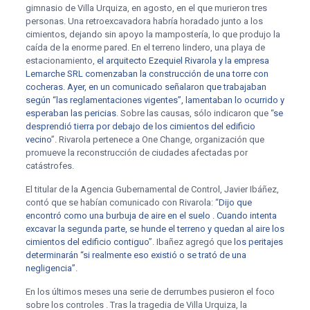
gimnasio de Villa Urquiza, en agosto, en el que murieron tres
personas. Una retroexcavadora habría horadado junto a los
cimientos, dejando sin apoyo la mampostería, lo que produjo la
caída de la enorme pared. En el terreno lindero, una playa de
estacionamiento,
el arquitecto Ezequiel Rivarola y la empresa
Lemarche SRL comenzaban la construcción de una torre con
cocheras. Ayer, en un comunicado señalaron que trabajaban
según “las reglamentaciones vigentes”, lamentaban lo ocurrido y
esperaban las pericias
. Sobre las causas, sólo indicaron que “
se
desprendió tierra por debajo de los cimientos del edificio
vecino
”. Rivarola pertenece a One Change, organización que
promueve la reconstrucción de ciudades afectadas por
catástrofes.
El titular de la Agencia Gubernamental de Control, Javier Ibáñez,
contó que se habían comunicado con Rivarola: “
Dijo que
encontró como una burbuja de aire en el suelo . Cuando intenta
excavar la segunda parte, se hunde el terreno y quedan al aire los
cimientos del edificio contiguo
”. Ibañez agregó que
los peritajes
determinarán “si realmente eso existió o se trató de una
negligencia”
.
En los últimos meses una serie de derrumbes pusieron el foco
sobre los controles . Tras la tragedia de Villa Urquiza, la