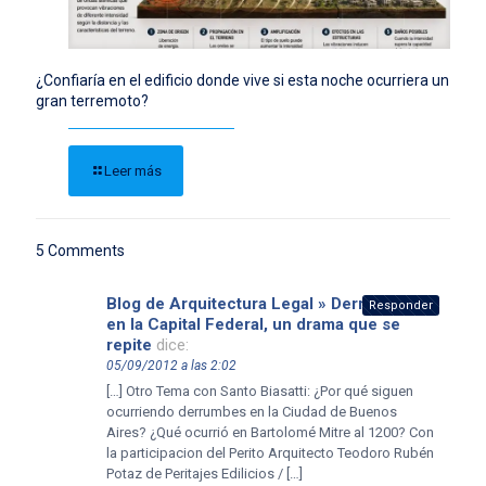
¿Confiaría en el edificio donde vive si esta noche ocurriera un
gran terremoto?
Leer más
5 Comments
Blog de Arquitectura Legal » Derrumbes
Responder
en la Capital Federal, un drama que se
repite
dice:
05/09/2012 a las 2:02
[…] Otro Tema con Santo Biasatti: ¿Por qué siguen
ocurriendo derrumbes en la Ciudad de Buenos
Aires? ¿Qué ocurrió en Bartolomé Mitre al 1200? Con
la participacion del Perito Arquitecto Teodoro Rubén
Potaz de Peritajes Edilicios / […]