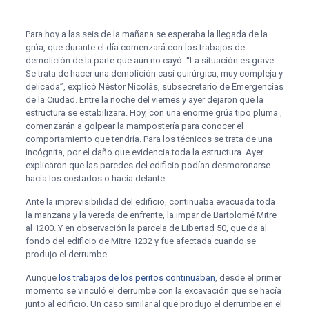
Para hoy a las seis de la mañana se esperaba la llegada de la
grúa, que durante el día comenzará con los trabajos de
demolición de la parte que aún no cayó: “La situación es grave.
Se trata de hacer una demolición casi quirúrgica, muy compleja y
delicada”, explicó Néstor Nicolás, subsecretario de Emergencias
de la Ciudad. Entre la noche del viernes y ayer dejaron que la
estructura se estabilizara. Hoy, con una enorme grúa tipo pluma ,
comenzarán a golpear la mampostería para conocer el
comportamiento que tendría. Para los técnicos se trata de una
incógnita, por el daño que evidencia toda la estructura. Ayer
explicaron que las paredes del edificio podían desmoronarse
hacia los costados o hacia delante.
Ante la imprevisibilidad del edificio, continuaba evacuada toda
la manzana y la vereda de enfrente, la impar de Bartolomé Mitre
al 1200. Y en observación la parcela de Libertad 50, que da al
fondo del edificio de Mitre 1232 y fue afectada cuando se
produjo el derrumbe.
Aunque
los trabajos de los peritos continuaban
, desde el primer
momento se vinculó el derrumbe con la excavación que se hacía
junto al edificio. Un caso similar al que produjo el derrumbe en el