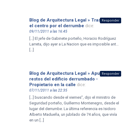
Blog de Arquitectura Legal » Trastornos en
Responder
el centro por el derrumbe
dice:
09/11/2011 a las 16:45
[…] El jefe de Gabinete porteño, Horacio Rodríguez
Larreta, dijo ayer a La Nacion que es imposible ant…
[…]
Blog de Arquitectura Legal » Apuntalan los
Responder
restos del edificio derrumbado -
Propietario en la calle
dice:
07/11/2011 a las 22:35
[…] buscando desde el viernes”, dijo el ministro de
Seguridad porteño, Guillermo Montenegro, desde el
lugar del derrumbe. La última referencia es Isidoro
Alberto Madueña, un jubilado de 74 años, que vivía
en un […]