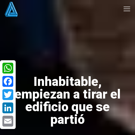
Inhabitable,
WhatsApp
empiezan a tirar el
Facebook
edificio que se
Twitter
partió
LinkedIn
Email