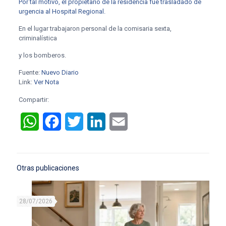
Por tal motivo, el propietario de la residencia fue trasladado de
urgencia al Hospital Regional.
En el lugar trabajaron personal de la comisaria sexta,
criminalística
y los bomberos.
Fuente:
Nuevo Diario
Link:
Ver Nota
Compartir:
WhatsApp
Facebook
Twitter
LinkedIn
Email
Otras publicaciones
28/07/2026