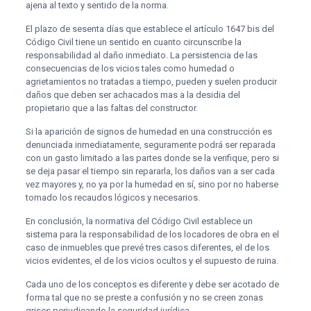
ajena al texto y sentido de la norma.
El plazo de sesenta días que establece el artículo 1647 bis del
Código Civil tiene un sentido en cuanto circunscribe la
responsabilidad al daño inmediato. La persistencia de las
consecuencias de los vicios tales como humedad o
agrietamientos no tratadas a tiempo, pueden y suelen producir
daños que deben ser achacados mas a la desidia del
propietario que a las faltas del constructor.
Si la aparición de signos de humedad en una construcción es
denunciada inmediatamente, seguramente podrá ser reparada
con un gasto limitado a las partes donde se la verifique, pero si
se deja pasar el tiempo sin repararla, los daños van a ser cada
vez mayores y, no ya por la humedad en sí, sino por no haberse
tomado los recaudos lógicos y necesarios.
En conclusión, la normativa del Código Civil establece un
sistema para la responsabilidad de los locadores de obra en el
caso de inmuebles que prevé tres casos diferentes, el de los
vicios evidentes, el de los vicios ocultos y el supuesto de ruina.
Cada uno de los conceptos es diferente y debe ser acotado de
forma tal que no se preste a confusión y no se creen zonas
grises perjudicando la seguridad jurídica.