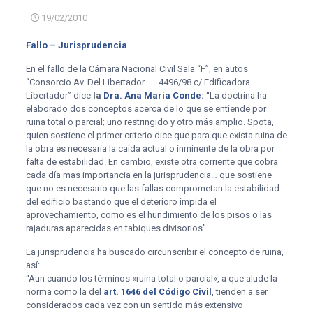
19/02/2010
Fallo – Jurisprudencia
En el fallo de la Cámara Nacional Civil Sala “F”, en autos
“Consorcio Av. Del Libertador…….4496/98 c/ Edificadora
Libertador” dice
la
Dra. Ana María Conde
:
“La doctrina ha
elaborado dos conceptos acerca de lo que se entiende por
ruina total o parcial; uno restringido y otro más amplio. Spota,
quien sostiene el primer criterio dice que para que exista ruina de
la obra es necesaria la caída actual o inminente de la obra por
falta de estabilidad. En cambio, existe otra corriente que cobra
cada día mas importancia en la jurisprudencia… que sostiene
que no es necesario que las fallas comprometan la estabilidad
del edificio bastando que el deterioro impida el
aprovechamiento, como es el hundimiento de los pisos o las
rajaduras aparecidas en tabiques divisorios”.
La jurisprudencia ha buscado circunscribir el concepto de ruina,
así:
“Aun cuando los términos «ruina total o parcial», a que alude la
norma como la del
art. 1646 del Código Civil
, tienden a ser
considerados cada vez con un sentido más extensivo