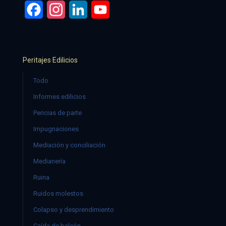
Facebook
Instagram
LinkedIn
YouTube
Peritajes Edilicios
Todo
Informes edilicios
Pericias de parte
Impugnaciones
Mediación y conciliación
Medianería
Ruina
Ruidos molestos
Colapso y desprendimiento
Caída de balcón