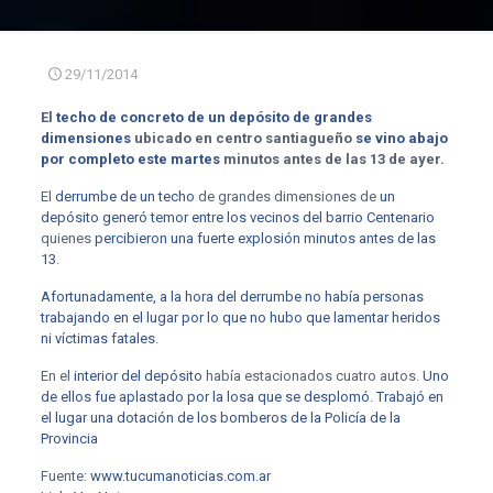
29/11/2014
El
techo de concreto de un depósito de grandes
dimensiones
ubicado en centro santiagueño
se vino abajo
por completo este martes
minutos antes de las 13 de ayer.
El
derrumbe de un techo
de grandes dimensiones de
un
depósito generó temor entre los vecinos del barrio Centenario
quienes
percibieron una fuerte explosión minutos antes de las
13
.
Afortunadamente, a la hora del derrumbe no había personas
trabajando en el lugar por lo que no hubo que lamentar heridos
ni víctimas fatales
.
En el
interior del depósito
había estacionados cuatro autos.
Uno
de ellos fue aplastado por la losa que se desplomó
.
Trabajó en
el lugar una dotación de los bomberos de la Policía de la
Provincia
Fuente:
www.tucumanoticias.com.ar