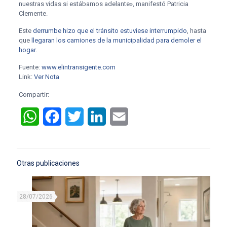
nuestras vidas si estábamos adelante», manifestó Patricia
Clemente.
Este
derrumbe hizo que el tránsito estuviese interrumpido
, hasta
que
llegaran los camiones de la municipalidad para demoler el
hogar
.
Fuente:
www.elintransigente.com
Link:
Ver Nota
Compartir:
WhatsApp
Facebook
Twitter
LinkedIn
Email
Otras publicaciones
28/07/2026