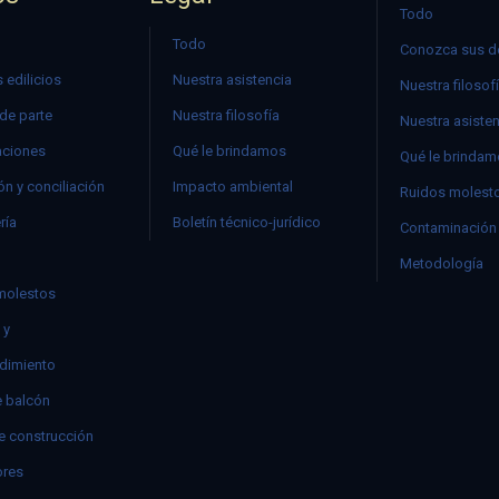
Todo
Todo
Conozca sus d
 edilicios
Nuestra asistencia
Nuestra filosof
 de parte
Nuestra filosofía
Nuestra asiste
ciones
Qué le brindamos
Qué le brinda
n y conciliación
Impacto ambiental
Ruidos molest
ría
Boletín técnico-jurídico
Contaminación 
Metodología
molestos
 y
dimiento
e balcón
e construcción
res