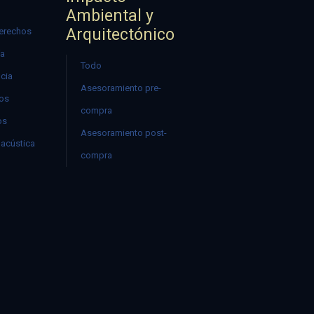
Ambiental y
Arquitectónico
erechos
ía
Todo
ncia
Asesoramiento pre-
mos
compra
os
Asesoramiento post-
acústica
compra