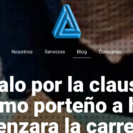
Nosotros
Servicios
Blog
Consultas
lo por la clau
mo porteño a 
nzara la carre