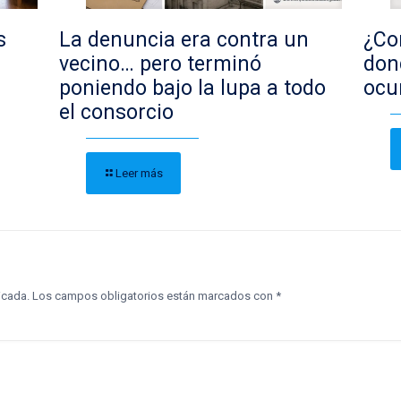
s
La denuncia era contra un
¿Con
vecino… pero terminó
don
poniendo bajo la lupa a todo
ocu
el consorcio
Leer más
icada.
Los campos obligatorios están marcados con
*