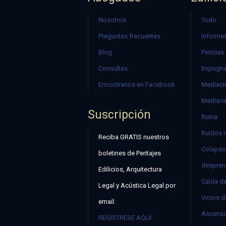
Nosotros
Todo
Preguntas frecuentes
Informes
Blog
Pericias
Consultas
Impugna
Encontranos en Facebook
Mediació
Mediane
Suscripción
Ruina
Ruidos 
Reciba GRATIS nuestros
Colapso
boletines de Peritajes
despren
Edilicios, Arquitectura
Caída d
Legal y Acústica Legal por
Vicios d
email:
Ascenso
REGÍSTRESE AQUÍ