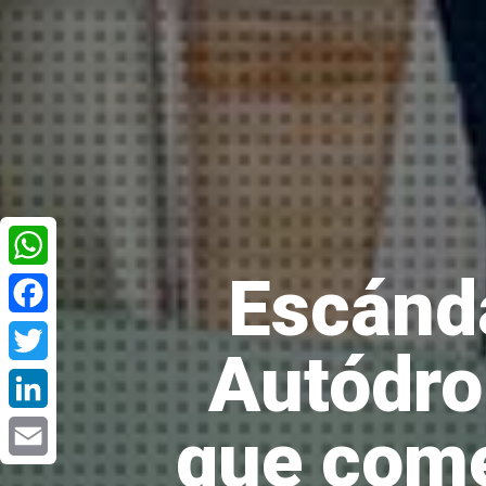
Escánda
WhatsApp
Facebook
Autódro
Twitter
que come
LinkedIn
Email