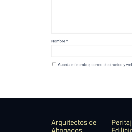
Nombre
*
Guarda mi nombre, correo electrónico y we
Arquitectos de
Perita
Abogados
Edilici