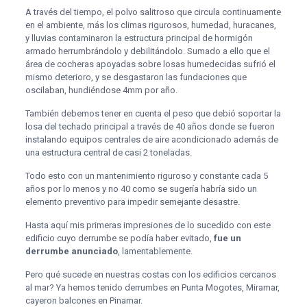
A través del tiempo, el polvo salitroso que circula continuamente
en el ambiente, más los climas rigurosos, humedad, huracanes,
y lluvias contaminaron la estructura principal de hormigón
armado herrumbrándolo y debilitándolo. Sumado a ello que el
área de cocheras apoyadas sobre losas humedecidas sufrió el
mismo deterioro, y se desgastaron las fundaciones que
oscilaban, hundiéndose 4mm por año.
También debemos tener en cuenta el peso que debió soportar la
losa del techado principal a través de 40 años donde se fueron
instalando equipos centrales de aire acondicionado además de
una estructura central de casi 2 toneladas.
Todo esto con un mantenimiento riguroso y constante cada 5
años por lo menos y no 40 como se sugería habría sido un
elemento preventivo para impedir semejante desastre.
Hasta aquí mis primeras impresiones de lo sucedido con este
edificio cuyo derrumbe se podía haber evitado,
fue un
derrumbe anunciado
, lamentablemente.
Pero qué sucede en nuestras costas con los edificios cercanos
al mar? Ya hemos tenido derrumbes en Punta Mogotes, Miramar,
cayeron balcones en Pinamar.