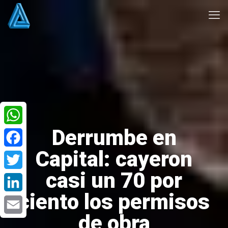
Derrumbe en
WhatsApp
Capital: cayeron
Facebook
casi un 70 por
Twitter
ciento los permisos
LinkedIn
de obra
Email