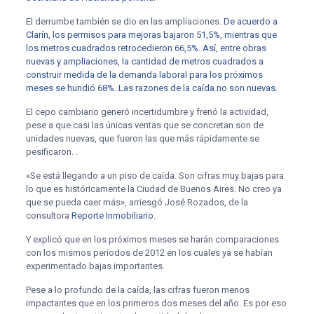
El derrumbe también se dio en las ampliaciones.
De acuerdo a
Clarín, los permisos para mejoras bajaron 51,5%, mientras que
los metros cuadrados retrocedieron 66,5%. Así, entre obras
nuevas y ampliaciones, la cantidad de metros cuadrados a
construir ­medida de la demanda laboral para los próximos
meses­ se hundió 68%. Las razones de la caída no son nuevas
.
El cepo cambiario generó incertidumbre y frenó la actividad,
pese a que casi las únicas ventas que se concretan son de
unidades nuevas, que fueron las que más rápidamente se
pesificaron. .
«Se está llegando a un piso de caída. Son cifras muy bajas para
lo que es históricamente la Ciudad de Buenos Aires. No creo ya
que se pueda caer más», arriesgó José Rozados, de la
consultora
Reporte Inmobiliario
.
Y explicó que en los próximos meses se harán comparaciones
con los mismos períodos de 2012 en los cuales ya se habían
experimentado bajas importantes.
Pese a lo profundo de la caída, las cifras fueron menos
impactantes que en los primeros dos meses del año. Es por eso