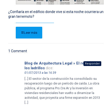
¿Confiaría en el edificio donde vive si esta noche ocurriera un
gran terremoto?
Leer más
1 Comment
Blog de Arquitectura Legal » El regreso de
Responder
los ladrillos
dice:
01/07/2013 a las 16:39
[…] El sector de la construcción ha consolidado su
recuperación luego de un período de caída. La obra
pública, el programa Pro.Cre.Ar y la inversión en
viviendas residenciales han vuelto a dinamizar la
actividad, que proyecta una firme expansión en 2013
[…]