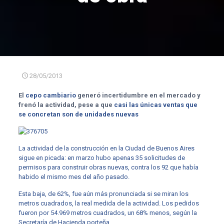
28/05/2013
El
cepo cambiario
generó incertidumbre en el mercado y
frenó la actividad, pese a que
casi las únicas ventas que
se concretan son de unidades nuevas
La actividad de la construcción en la Ciudad de Buenos Aires
sigue en picada: en marzo hubo apenas 35 solicitudes de
permisos para construir obras nuevas, contra los 92 que había
habido el mismo mes del año pasado.
Esta baja, de 62%, fue aún más pronunciada si se miran los
metros cuadrados, la real medida de la actividad. Los pedidos
fueron por 54.969 metros cuadrados, un 68% menos, según la
Secretaría de Hacienda porteña.