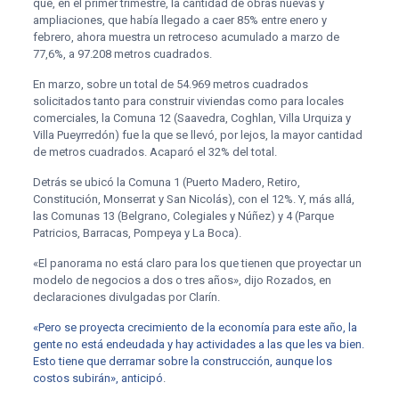
que, en el primer trimestre, la cantidad de obras nuevas y
ampliaciones, que había llegado a caer 85% entre enero y
febrero, ahora muestra un retroceso acumulado a marzo de
77,6%, a 97.208 metros cuadrados.
En marzo, sobre un total de 54.969 metros cuadrados
solicitados tanto para construir viviendas como para locales
comerciales, la Comuna 12 (Saavedra, Coghlan, Villa Urquiza y
Villa Pueyrredón) fue la que se llevó, por lejos, la mayor cantidad
de metros cuadrados. Acaparó el 32% del total.
Detrás se ubicó la Comuna 1 (Puerto Madero, Retiro,
Constitución, Monserrat y San Nicolás), con el 12%. Y, más allá,
las Comunas 13 (Belgrano, Colegiales y Núñez) y 4 (Parque
Patricios, Barracas, Pompeya y La Boca).
«El panorama no está claro para los que tienen que proyectar un
modelo de negocios a dos o tres años», dijo Rozados, en
declaraciones divulgadas por Clarín.
«Pero se proyecta crecimiento de la economía para este año, la
gente no está endeudada y hay actividades a las que les va bien.
Esto tiene que derramar sobre la construcción, aunque los
costos subirán», anticipó
.