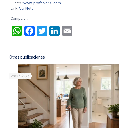
Fuente:
www.iprofesional.com
Link:
Ver Nota
Compartir:
WhatsApp
Facebook
Twitter
LinkedIn
Email
Otras publicaciones
28/07/2026