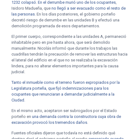
1232 colapsó
.
En el derrumbe murió uno de los ocupantes
,
Isidoro Madueña, que
no llegó a ser evacuado como el resto de
las personas
. En los días posteriores, el gobierno porteño
decretó riesgo de derrumbe en las unidades B y efectuó una
demolición programada de esos departamentos.
El primer cuerpo, correspondiente a las unidades A, permaneció
inhabitable pero en pie hasta ahora, que será demolido
manualmente. Nicolás informó que durante los trabajos las
cuadrillas tendrán la precaución de remover las estructuras hacia
el lateral del edificio en el que no se realizaba la excavación
lindera, para no alterar elementos importantes para la causa
judicial.
Tanto el inmueble como el terreno fueron expropiados por la
Legislatura porteña, que fijó indemnizaciones para los
ocupantes que renunciaran a demandar judicialmente a la
Ciudad.
En el mismo acto, aceptaron ser subrogados por el Estado
porteño en
una demanda contra la constructora cuya obra de
excavación provocó los tremendos daños
.
Fuentes oficiales dijeron que todavía no está definido qué
destino dará el gobierno porteño al predio
expropiado cuando