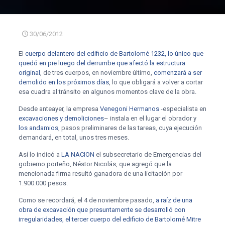
30/06/2012
El
cuerpo delantero del edificio de Bartolomé 1232, lo único que
quedó en pie luego del derrumbe que afectó la estructura
original
, de tres cuerpos, en noviembre último,
comenzará a ser
demolido en los próximos días
, lo que obligará a volver a cortar
esa cuadra al tránsito en algunos momentos clave de la obra.
Desde anteayer, la empresa
Venegoni Hermanos
-especialista en
excavaciones y demoliciones
– instala en el lugar el obrador y
los andamios
, pasos preliminares de las tareas, cuya ejecución
demandará, en total, unos tres meses.
Así lo indicó a
LA NACION
el subsecretario de Emergencias del
gobierno porteño, Néstor Nicolás, que agregó que la
mencionada firma resultó ganadora de una licitación por
1.900.000 pesos.
Como se recordará, el 4 de noviembre pasado,
a raíz de una
obra de excavación que presuntamente se desarrolló con
irregularidades, el tercer cuerpo del edificio de Bartolomé Mitre