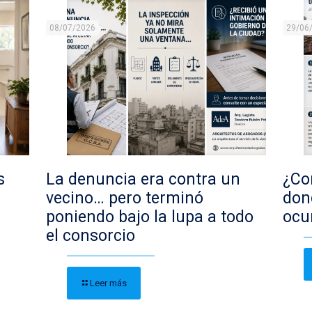
08/07/2026
29/06
s
La denuncia era contra un
¿Con
vecino… pero terminó
don
poniendo bajo la lupa a todo
ocu
el consorcio
Leer más