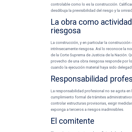
controlable como lo es la construcción. Califi
desdibuja la previsibilidad del riesgo y la omis
La obra como activida
riesgosa
La construcción, y en particular la construcción 
intrínsecamente riesgosa. Así lo reconoce la nor
de la Corte Suprema de Justicia de la Nación. Qui
provecho de una obra riesgosa responde por lo
cuando la ejecución material haya sido delegad
Responsabilidad profes
La responsabilidad profesional no se agota en l
cumplimiento formal de trámites administrativos
controlar estructuras provisorias, exigir medida
exponga a terceros a riesgos inadmisibles.
El comitente