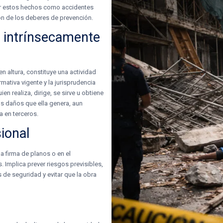
car estos hechos como accidentes
ión de los deberes de prevención.
d intrínsecamente
en altura, constituye una actividad
mativa vigente y la jurisprudencia
en realiza, dirige, se sirve u obtiene
s daños que ella genera, aun
a en terceros.
ional
a firma de planos o en el
. Implica prever riesgos previsibles,
s de seguridad y evitar que la obra