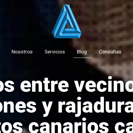
Nosotros
Servicios
Blog
Consultas
os entre vecin
iones y rajadur
os canarios c