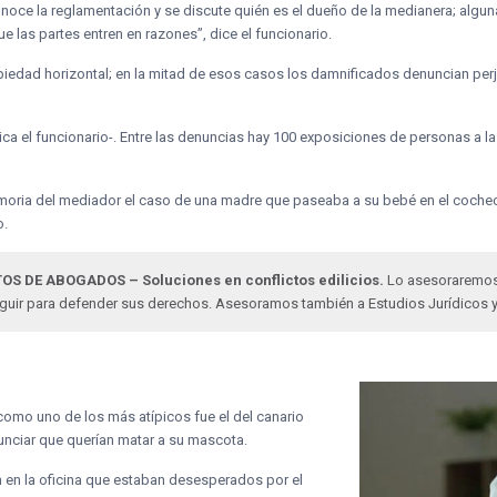
oce la reglamentación y se discute quién es el dueño de la medianera; algun
e las partes entren en razones”, dice el funcionario.
iedad horizontal; en la mitad de esos casos los damnificados denuncian perj
ca el funcionario-. Entre las denuncias hay 100 exposiciones de personas a l
memoria del mediador el caso de una madre que paseaba a su bebé en el coche
o.
OS DE ABOGADOS – Soluciones en conflictos edilicios.
Lo asesoraremos e
eguir para defender sus derechos. Asesoramos también a Estudios Jurídicos 
como uno de los más atípicos fue el del canario
nciar que querían matar a su mascota.
on en la oficina que estaban desesperados por el