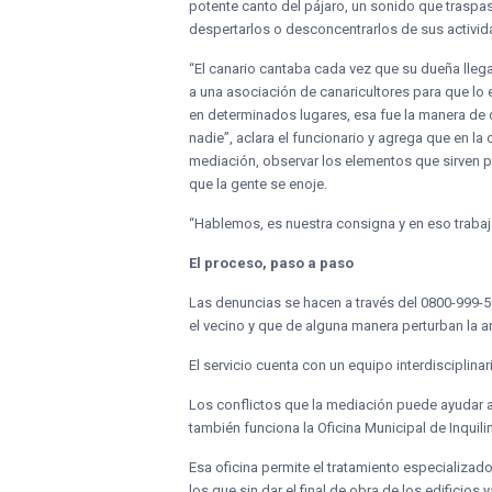
potente canto del pájaro, un sonido que traspa
despertarlos o desconcentrarlos de sus activid
“El canario cantaba cada vez que su dueña lleg
a una asociación de canaricultores para que lo
en determinados lugares, esa fue la manera de d
nadie”, aclara el funcionario y agrega que en la
mediación, observar los elementos que sirven pa
que la gente se enoje.
“Hablemos, es nuestra consigna y en eso trabaj
El proceso, paso a paso
Las denuncias se hacen a través del 0800-999-59
el vecino y que de alguna manera perturban la a
El servicio cuenta con un equipo interdisciplina
Los conflictos que la mediación puede ayudar 
también funciona la Oficina Municipal de Inquili
Esa oficina permite el tratamiento especializa
los que sin dar el final de obra de los edificio