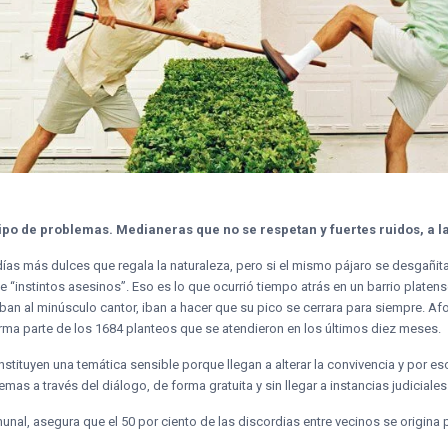
tipo de problemas. Medianeras que no se respetan y fuertes ruidos, a l
odías más dulces que regala la naturaleza, pero si el mismo pájaro se desgañi
te “instintos asesinos”. Eso es lo que ocurrió tiempo atrás en un barrio plate
aban al minúsculo cantor, iban a hacer que su pico se cerrara para siempre. 
rma parte de los 1684 planteos que se atendieron en los últimos diez meses.
nstituyen una temática sensible porque llegan a alterar la convivencia y por e
as a través del diálogo, de forma gratuita y sin llegar a instancias judiciales
nal, asegura que el 50 por ciento de las discordias entre vecinos se origina 