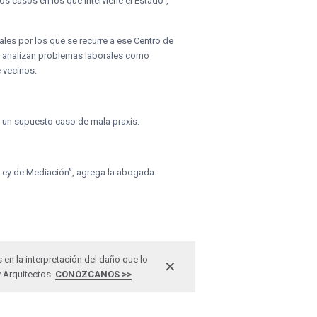
os casos en los que interviene el Estado”,
les por los que se recurre a ese Centro de
se analizan problemas laborales como
 vecinos.
e un supuesto caso de mala praxis.
 Ley de Mediación”, agrega la abogada.
n la interpretación del daño que lo
✕
y Arquitectos.
CONÓZCANOS >>