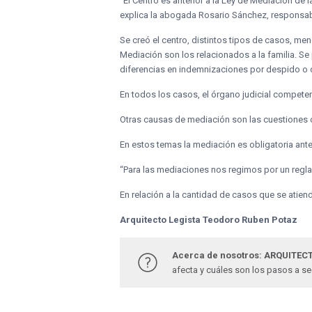
“El Centro es anterior a la Ley de Mediación de 
explica la abogada Rosario Sánchez, responsab
Se creó el centro, distintos tipos de casos, m
Mediación son los relacionados a la familia. S
diferencias en indemnizaciones por despido o d
En todos los casos, el órgano judicial competen
Otras causas de mediación son las cuestiones c
En estos temas la mediación es obligatoria antes
“Para las mediaciones nos regimos por un regla
En relación a la cantidad de casos que se atie
Arquitecto Legista Teodoro Ruben Potaz
Acerca de nosotros: ARQUITECT
afecta y cuáles son los pasos a s