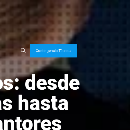
Contingencia Técnica
os: desde
as hasta
antores