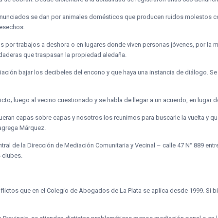
denunciados se dan por animales domésticos que producen ruidos molestos c
desechos.
os por trabajos a deshora o en lugares donde viven personas jóvenes, por l
redaderas que traspasan la propiedad aledaña.
ación bajar los decibeles del encono y que haya una instancia de diálogo. Se 
icto; luego al vecino cuestionado y se habla de llegar a un acuerdo, en lugar 
 fueran capas sobre capas y nosotros los reunimos para buscarle la vuelta y qu
 agrega Márquez.
l de la Dirección de Mediación Comunitaria y Vecinal – calle 47 N° 889 entre 
 clubes.
flictos que en el Colegio de Abogados de La Plata se aplica desde 1999. Si bi