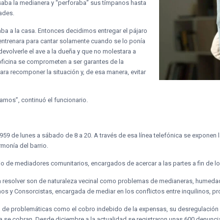
saba la medianera y “perforaba” sus tímpanos hasta
ades.
aba a la casa. Entonces decidimos entregar el pájaro
 entrenara para cantar solamente cuando se lo ponía
evolverle el ave a la dueña y que no molestara a
 oficina se comprometen a ser garantes de la
ra recomponer la situación y, de esa manera, evitar
amos”, continuó el funcionario.
59 de lunes a sábado de 8 a 20. A través de esa línea telefónica se exponen la
rmonía del barrio.
rio de mediadores comunitarios, encargados de acercar a las partes a fin de lo
a resolver son de naturaleza vecinal como problemas de medianeras, humedad
nos y Consorcistas, encargada de mediar en los conflictos entre inquilinos, pro
do de problemáticas como el cobro indebido de la expensas, su desregulación
s ya se cobran. Desde diciembre a la actualidad se registraron unas 600 denunci