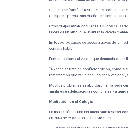
Según se informó, el resto de los problemas 
de higiene porque sus dueños no limpian sus 
Otras quejas están vinculadas a ruidos causad
raíces de un árbol que levantan la vereda o en
En todos los casos se busca a través de la medi
semana hábil.
Primero se llama al vecino que denuncia el confl
“A veces se trata de conflictos viejos, como si
remarcamos que van a seguir siendo vecinos”,
Muchos problemas se abordaron en la sede centra
similares en delegaciones comunales y algunos
Mediación
en el Colegio
La mediación es una instancia para resolver con
en 2003 se retomaron las actividades.