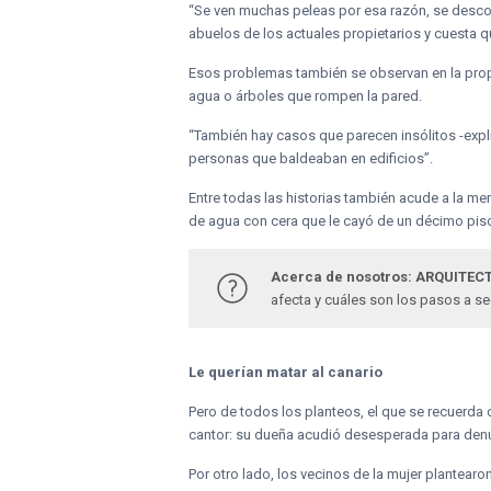
“Se ven muchas peleas por esa razón, se descon
abuelos de los actuales propietarios y cuesta qu
Esos problemas también se observan en la prop
agua o árboles que rompen la pared.
“También hay casos que parecen insólitos -expli
personas que baldeaban en edificios”.
Entre todas las historias también acude a la 
de agua con cera que le cayó de un décimo pis
Acerca de nosotros: ARQUITECT
afecta y cuáles son los pasos a s
Le querían matar al canario
Pero de todos los planteos, el que se recuerda 
cantor: su dueña acudió desesperada para denu
Por otro lado, los vecinos de la mujer plantear