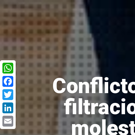
Conflict
WhatsApp
Facebook
filtrac
Twitter
molest
LinkedIn
Email