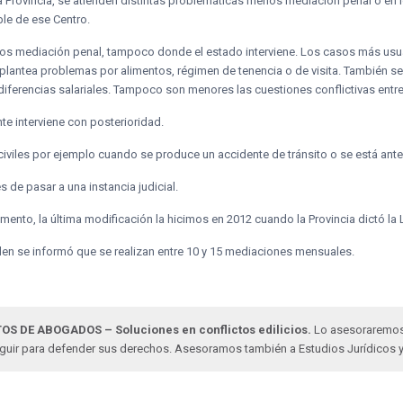
la Provincia, se atienden distintas problemáticas menos mediación penal o en l
le de ese Centro.
enos mediación penal, tampoco donde el estado interviene. Los casos más usua
e plantea problemas por alimentos, régimen de tenencia o de visita. También 
iferencias salariales. Tampoco son menores las cuestiones conflictivas entre
te interviene con posterioridad.
iviles por ejemplo cuando se produce un accidente de tránsito o se está ant
 de pasar a una instancia judicial.
mento, la última modificación la hicimos en 2012 cuando la Provincia dictó la
nden se informó que se realizan entre 10 y 15 mediaciones mensuales.
OS DE ABOGADOS – Soluciones en conflictos edilicios.
Lo asesoraremos e
eguir para defender sus derechos. Asesoramos también a Estudios Jurídicos 