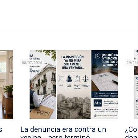
08/07/2026
29/06
s
La denuncia era contra un
¿Con
vecino… pero terminó
don