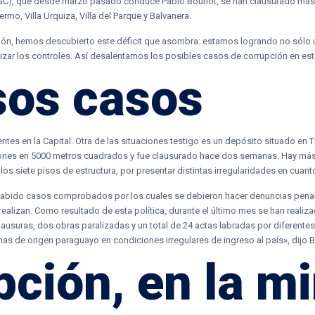
GC
), que desde marzo pasado conduce Pablo Bourlot, se han clausurado más d
rmo, Villa Urquiza, Villa del Parque y Balvanera.
ación, hemos descubierto este déficit que asombra: estamos logrando no sólo
izar los controles. Así desalentamos los posibles casos de corrupción en est
os casos
tes en la Capital. Otra de las situaciones testigo es un depósito situado en
T
cciones en 5000 metros cuadrados y fue clausurado hace dos semanas. Hay má
os siete pisos de estructura, por presentar distintas irregularidades en cuant
 habido casos comprobados por los cuales se debieron hacer denuncias penal
 realizan. Como resultado de esta política, durante el último mes se han reali
clausuras, dos obras paralizadas y un total de 24 actas labradas por diferente
as de origen paraguayo en condiciones irregulares de ingreso al país», dijo B
pción, en la mi