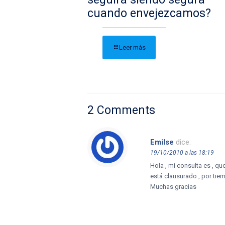
cuando envejezcamos?
Leer más
2 Comments
Emilse
dice:
19/10/2010 a las 18:19
Hola , mi consulta es , q
está clausurado , por ti
Muchas gracias