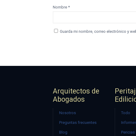
Nombre
*
Guarda mi nombre, correo electrónico y we
Arquitectos de
Perita
Abogados
Edilici
Nosotros
Todo
Preguntas frecuentes
Informes
Blog
Pericias