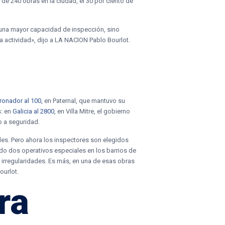
e 240 obras en la ciudad, el 30 por ciento de
 una mayor capacidad de inspección, sino
a actividad», dijo a LA NACION Pablo Bourlot.
ronador al 100,
en Paternal, que mantuvo su
s: en
Galicia al 2800
, en Villa Mitre, el gobierno
o a seguridad.
es. Pero ahora los inspectores son elegidos
zado dos operativos especiales en los barrios de
s irregularidades. Es más, en una de esas obras
ourlot.
ra