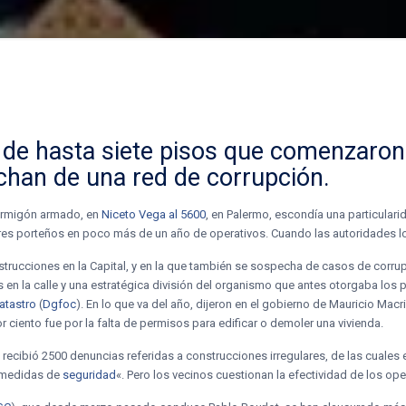
s de hasta siete pisos que comenzaro
chan de una red de corrupción.
 hormigón armado, en
Niceto Vega al 5600
, en Palermo, escondía una particulari
ores porteños en poco más de un año de operativos. Cuando las autoridades lo
nstrucciones en la Capital, y en la que también se sospecha de casos de corru
n la calle y una estratégica división del organismo que antes otorgaba los pe
atastro
(
Dgfoc
). En lo que va del año, dijeron en el gobierno de Mauricio Macr
por ciento fue por la falta de permisos para edificar o demoler una vivienda.
 recibió 2500 denuncias referidas a construcciones irregulares, de las cuale
e medidas de
seguridad
«. Pero los vecinos cuestionan la efectividad de los oper