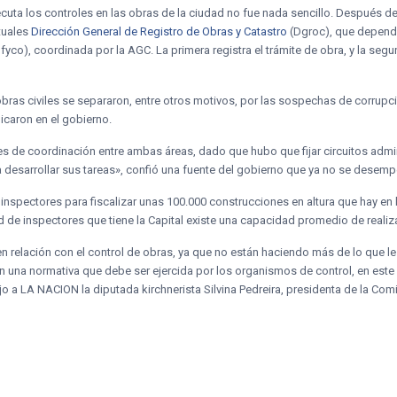
jecuta los controles en las obras de la ciudad no fue nada sencillo. Después 
ctuales
Dirección General de Registro de Obras y Catastro
(Dgroc), que depend
fyco), coordinada por la AGC. La primera registra el trámite de obra, y la segu
 obras civiles se separaron, entre otros motivos, por las sospechas de corrupció
icaron en el gobierno.
 de coordinación entre ambas áreas, dado que hubo que fijar circuitos admi
desarrollar sus tareas», confió una fuente del gobierno que ya no se desempe
inspectores para fiscalizar unas 100.000 construcciones en altura que hay en l
 de inspectores que tiene la Capital existe una capacidad promedio de realiza
n relación con el control de obras, ya que no están haciendo más de lo que l
n una normativa que debe ser ejercida por los organismos de control, en este
ijo a LA NACION la diputada kirchnerista Silvina Pedreira, presidenta de la Co