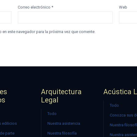
Correo electrónico
*
Web
b en este navegador para la próxima vez que comente.
jes
Arquitectura
Acústica 
os
Legal
Todo
Todo
Conozca sus d
 edilicios
Nuestra asistencia
Nuestra filosof
 de parte
Nuestra filosofía
Nuestra asiste