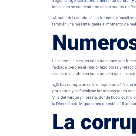
Según la
Agencia Gubernamental de Control
(
A
las cuales se concentraron en los barrios de Pale
«A partir del cambio en las formas de fiscaliz
también una más inteligente al momento de real
Numeros
Las anomalías en las construcciones son frecuen
fachada, pero en el interior hizo obras y refa
clausuró una obra en construcción que alcanzó l
«¿Si hay corrupción en los inspectores? No ha
por sorteo y se fiscalizan las inspecciones que
Villa del Parque y Floresta, donde hubo cuatro 
la
Dirección de Migraciones
detectó a 15 person
La corru