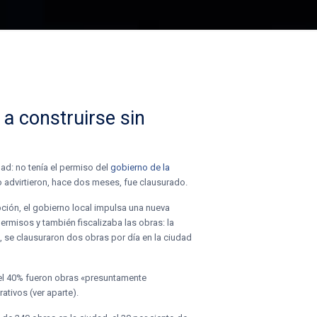
n a
construirse sin
dad: no tenía el permiso del
gobierno de la
 advirtieron, hace dos meses, fue clausurado.
pción, el gobierno local impulsa una nueva
rmisos y también fiscalizaba las obras: la
i, se clausuraron dos obras por día en la ciudad
s el 40% fueron obras «presuntamente
ativos (ver aparte).