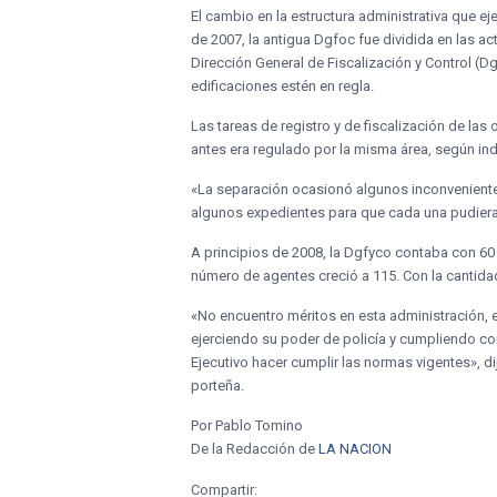
El cambio en la estructura administrativa que e
de 2007, la antigua Dgfoc fue dividida en las a
Dirección General de Fiscalización y Control (Dg
edificaciones estén en regla.
Las tareas de registro y de fiscalización de las
antes era regulado por la misma área, según ind
«La separación ocasionó algunos inconvenientes
algunos expedientes para que cada una pudiera 
A principios de 2008, la Dgfyco contaba con 60 
número de agentes creció a 115. Con la cantidad
«No encuentro méritos en esta administración, e
ejerciendo su poder de policía y cumpliendo co
Ejecutivo hacer cumplir las normas vigentes», d
porteña.
Por Pablo Tomino
De la Redacción de
LA NACION
Compartir: