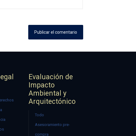
Legal
Evaluación de
Impacto
Ambiental y
Arquitectónico
erechos
ía
Todo
ncia
Asesoramiento pre-
mos
compra