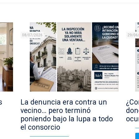
08/07/2026
29/06
s
La denuncia era contra un
¿Con
vecino… pero terminó
don
poniendo bajo la lupa a todo
ocu
el consorcio