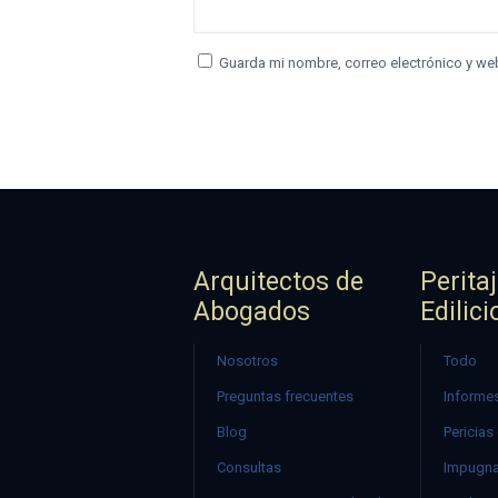
Guarda mi nombre, correo electrónico y we
Arquitectos de
Perita
Abogados
Edilici
Nosotros
Todo
Preguntas frecuentes
Informes
Blog
Pericias
Consultas
Impugna