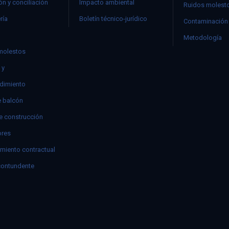
n y conciliación
Impacto ambiental
Ruidos molest
ría
Boletín técnico-jurídico
Contaminación 
Metodología
molestos
 y
dimiento
e balcón
e construcción
res
miento contractual
contundente