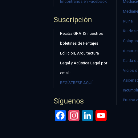
Encontranos en Facebook
Mediació
Mediane
Suscripción
Ruina
Ruidos 
Reciba GRATIS nuestros
Colapso
boletines de Peritajes
despren
Edilicios, Arquitectura
Caída d
Legal y Acústica Legal por
Vicios d
email:
Ascenso
REGÍSTRESE AQUÍ
Incumpli
Síguenos
Prueba 
Facebook
Instagram
LinkedIn
YouTube