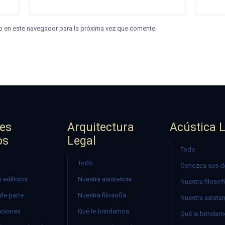
b en este navegador para la próxima vez que comente.
jes
Arquitectura
Acústica 
os
Legal
Todo
Todo
Conozca sus d
 edilicios
Nuestra asistencia
Nuestra filosof
 de parte
Nuestra filosofía
Nuestra asiste
ciones
Qué le brindamos
Qué le brinda