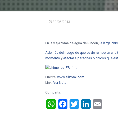
30/06/2013
En la vieja toma de agua de Rincón,
la larga chi
Además del riesgo de que se derrumbe en una 
momento
y
afectar a personas o chicos que est
Fuente:
www.ellitoral.com
Link:
Ver Nota
Compartir:
WhatsApp
Facebook
Twitter
LinkedIn
Email