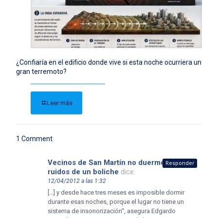
¿Confiaría en el edificio donde vive si esta noche ocurriera un
gran terremoto?
Leer más
1 Comment
Vecinos de San Martín no duermen por los
Responder
ruidos de un boliche
dice:
12/04/2012 a las 1:32
[…] y desde hace tres meses es imposible dormir
durante esas noches, porque el lugar no tiene un
sistema de insonorización“, asegura Edgardo