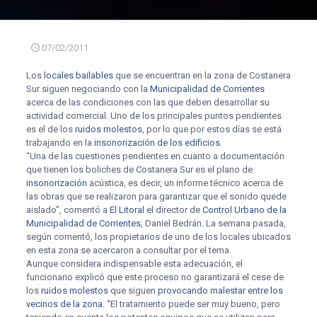
07/02/2011
Los
locales bailables
que se encuentran en la zona de Costanera
Sur siguen negociando con la
Municipalidad de Corrientes
acerca de las condiciones con las que deben desarrollar su
actividad comercial. Uno de los principales puntos pendientes
es el de los
ruidos molestos
, por lo que por estos días se está
trabajando en la
insonorización de los edificios
.
“Una de las cuestiones pendientes en cuanto a documentación
que tienen los boliches de Costanera Sur es el plano de
insonorización
acústica, es decir, un informe técnico acerca de
las obras que se realizaron para garantizar que el sonido quede
aislado”, comentó a
El Litoral
el director de
Control Urbano de la
Municipalidad de Corrientes
, Daniel Bedrán. La semana pasada,
según comentó, los propietarios de uno de los locales ubicados
en esta zona se acercaron a consultar por el tema.
Aunque considera indispensable esta adecuación, el
funcionario explicó que este proceso no garantizará el cese de
los
ruidos molestos
que siguen
provocando malestar entre los
vecinos de la zona
. “El tratamiento puede ser muy bueno, pero