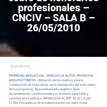
profesionales –
CNCIV – SALA B –
26/05/2010
25/08/2010
PROPIEDAD INTELECTUAL
.
DERECHO DE AUTOR
.
PROYECTOS
ARQUITECTÓNICOS
. Utilización de los mismos para la
construcción de otras obras, sin la intervención del actor (autor
de los proyectos). Aprovechamiento ilegítimo de la
documentación confeccionada por el mismo para licitar y
construir otros edificios. INFRACCION AL ART. 55 DE LA
LEY
11.723
. Procedencia de la indemnización por daño moral