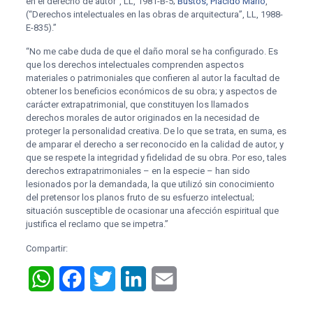
en el derecho de autor”, LL, 1981-B-5;
Bustos, Plácido Mario
,
(“Derechos intelectuales en las obras de arquitectura”, LL, 1988-
E-835).”
“No me cabe duda de que el daño moral se ha configurado. Es
que los derechos intelectuales comprenden aspectos
materiales o patrimoniales que confieren al autor la facultad de
obtener los beneficios económicos de su obra; y aspectos de
carácter extrapatrimonial, que constituyen los llamados
derechos morales de autor originados en la necesidad de
proteger la personalidad creativa. De lo que se trata, en suma, es
de amparar el derecho a ser reconocido en la calidad de autor, y
que se respete la integridad y fidelidad de su obra. Por eso, tales
derechos extrapatrimoniales – en la especie – han sido
lesionados por la demandada, la que utilizó sin conocimiento
del pretensor los planos fruto de su esfuerzo intelectual;
situación susceptible de ocasionar una afección espiritual que
justifica el reclamo que se impetra.”
Compartir:
WhatsApp
Facebook
Twitter
LinkedIn
Email