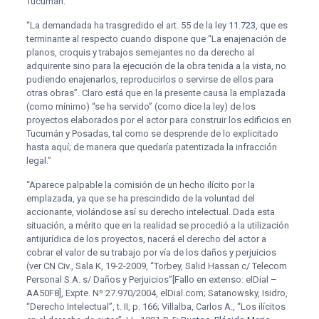
Tucumán.”
“La demandada ha trasgredido el art. 55 de la ley
11.723
, que es
terminante al respecto cuando dispone que “La enajenación de
planos, croquis y trabajos semejantes no da derecho al
adquirente sino para la ejecución de la obra tenida a la vista, no
pudiendo enajenarlos, reproducirlos o servirse de ellos para
otras obras”. Claro está que en la presente causa la emplazada
(como mínimo) “se ha servido” (como dice la ley) de los
proyectos elaborados por el actor para construir los edificios en
Tucumán y Posadas, tal como se desprende de lo explicitado
hasta aquí; de manera que quedaría patentizada la infracción
legal.”
“Aparece palpable la comisión de un hecho ilícito por la
emplazada, ya que se ha prescindido de la voluntad del
accionante, violándose así su derecho intelectual. Dada esta
situación, a mérito que en la realidad se procedió a la utilización
antijurídica de los proyectos, nacerá el derecho del actor a
cobrar el valor de su trabajo por vía de los daños y perjuicios
(ver CN Civ., Sala K, 19-2-2009, “Torbey, Salid Hassan c/ Telecom
Personal S.A. s/ Daños y Perjuicios”[Fallo en extenso: elDial –
AA50F8], Expte. Nº 27.970/2004, elDial.com; Satanowsky, Isidro,
“Derecho Intelectual”, t. II, p. 166; Villalba, Carlos A., “Los ilícitos