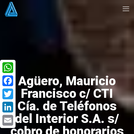
Agüero, Mauricio
WhatsApp
Francisco c/ CTI
Facebook
Cía. de Teléfonos
Twitter
del Interior S.A. s/
LinkedIn
cobro de honorarios
Email