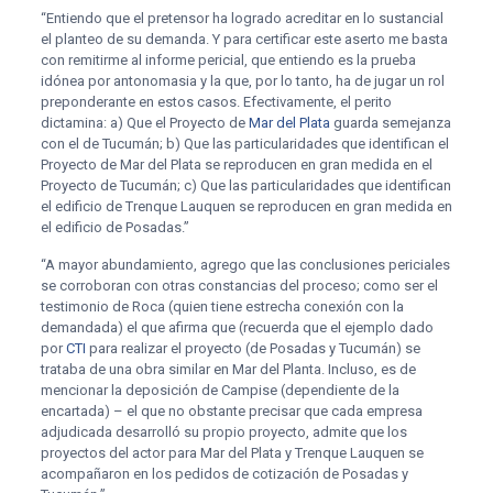
“Entiendo que el pretensor ha logrado acreditar en lo sustancial
el planteo de su demanda. Y para certificar este aserto me basta
con remitirme al informe pericial, que entiendo es la prueba
idónea por antonomasia y la que, por lo tanto, ha de jugar un rol
preponderante en estos casos. Efectivamente, el perito
dictamina: a) Que el Proyecto de
Mar del Plata
guarda semejanza
con el de Tucumán; b) Que las particularidades que identifican el
Proyecto de Mar del Plata se reproducen en gran medida en el
Proyecto de Tucumán; c) Que las particularidades que identifican
el edificio de Trenque Lauquen se reproducen en gran medida en
el edificio de Posadas.”
“A mayor abundamiento, agrego que las conclusiones periciales
se corroboran con otras constancias del proceso; como ser el
testimonio de Roca (quien tiene estrecha conexión con la
demandada) el que afirma que (recuerda que el ejemplo dado
por
CTI
para realizar el proyecto (de Posadas y Tucumán) se
trataba de una obra similar en Mar del Planta. Incluso, es de
mencionar la deposición de Campise (dependiente de la
encartada) – el que no obstante precisar que cada empresa
adjudicada desarrolló su propio proyecto, admite que los
proyectos del actor para Mar del Plata y Trenque Lauquen se
acompañaron en los pedidos de cotización de Posadas y