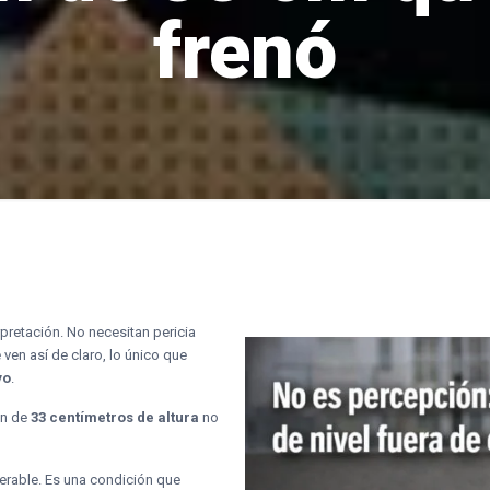
frenó
rpretación. No necesitan pericia
ven así de claro, lo único que
vo
.
ón de
33 centímetros de altura
no
lerable. Es una condición que