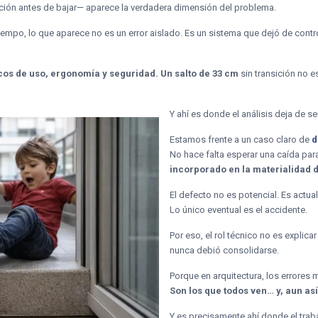
ión antes de bajar— aparece la verdadera dimensión del problema.
empo, lo que aparece no es un error aislado. Es un sistema que dejó de contro
icos de uso, ergonomía y seguridad.
Un salto de 33 cm
sin transición no e
Y ahí es donde el análisis deja de se
Estamos frente a un caso claro de
d
No hace falta esperar una caída par
incorporado en la materialidad d
El defecto no es potencial. Es actual
Lo único eventual es el accidente.
Por eso, el rol técnico no es explic
nunca debió consolidarse.
Porque en arquitectura, los errores
Son los que todos ven… y, aun as
Y es precisamente ahí donde el traba