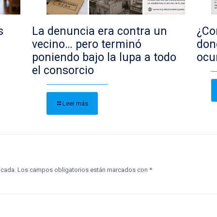
s
La denuncia era contra un
¿Con
vecino… pero terminó
don
poniendo bajo la lupa a todo
ocu
el consorcio
Leer más
icada.
Los campos obligatorios están marcados con
*