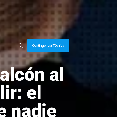
Contingencia Técnica
alcón al
ir: el
e nadie