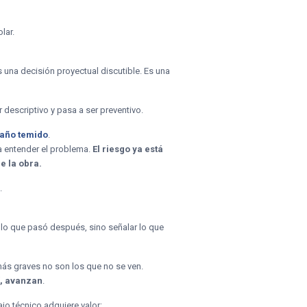
lar.
s una decisión proyectual discutible. Es una
r descriptivo y pasa a ser preventivo.
año temido
.
a entender el problema.
El riesgo ya está
e la obra.
.
ar lo que pasó después, sino señalar lo que
 más graves no son los que no se ven.
í, avanzan
.
jo técnico adquiere valor: