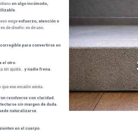
tidiano
en algo incómodo,
ilizable
.
ceso exige
esfuerzo, atención o
 es de diseño: es de uso.
 corregible para convertirse en
a el otro
.
uta sin ajuste…
y nadie frena
.
 que ese escalón exista.
ron resolverse con claridad.
etectarse sin margen de duda.
uede naturalizarse
.
sienten en el cuerpo
.