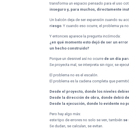
transforma un espacio pensado para el uso co
inseguro y, para muchos, directamente inut
Un balcón deja de ser expansión cuando su ac
riesgo
. Y cuando eso ocurre, el problema ya no
Y entonces aparece la pregunta incómoda:
¿en qué momento esto dejó de ser un error
un hecho construido?
Porque un desnivel así no ocurre
de un día par
Se proyecta mal, se interpreta sin rigor, se ejec
El problema no es el escalón.
El problema es la cadena completa que permitió
Desde el proyecto, donde los niveles debie
Desde la dirección de obra, donde debió d
Desde la ejecución, donde lo evidente no p
Pero hay algo más:
este tipo de errores no solo se ven, también
se 
Se dudan, se calculan, se evitan.