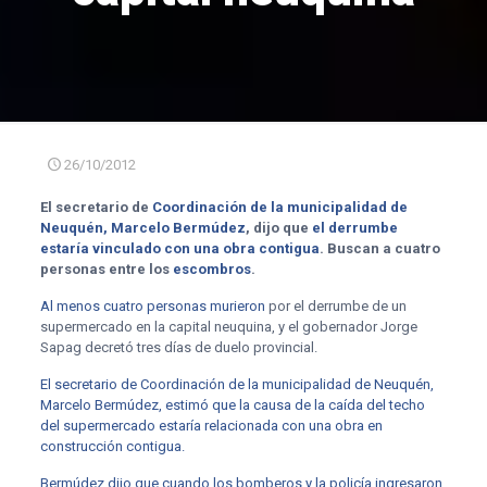
26/10/2012
El secretario de
Coordinación de la municipalidad de
Neuquén, Marcelo Bermúdez
, dijo que
el derrumbe
estaría vinculado con una obra contigua
. Buscan a cuatro
personas entre los
escombros
.
Al menos cuatro personas murieron
por el derrumbe de un
supermercado en la capital neuquina, y el gobernador Jorge
Sapag decretó tres días de duelo provincial.
El secretario de Coordinación de la municipalidad de Neuquén,
Marcelo Bermúdez, estimó que la causa de la caída del techo
del supermercado estaría relacionada con una obra en
construcción contigua.
Bermúdez dijo que cuando los bomberos y la policía ingresaron