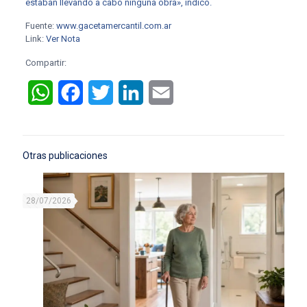
estaban llevando a cabo ninguna obra», indicó.
Fuente:
www.gacetamercantil.com.ar
Link:
Ver Nota
Compartir:
WhatsApp
Facebook
Twitter
LinkedIn
Email
Otras publicaciones
28/07/2026