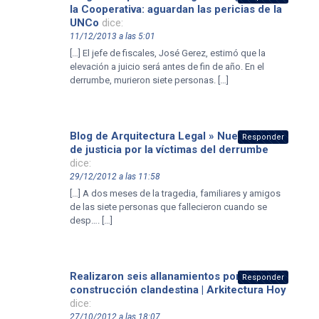
la Cooperativa: aguardan las pericias de la
UNCo
dice:
11/12/2013 a las 5:01
[…] El jefe de fiscales, José Gerez, estimó que la
elevación a juicio será antes de fin de año. En el
derrumbe, murieron siete personas. […]
Blog de Arquitectura Legal » Nuevo pedido
Responder
de justicia por la víctimas del derrumbe
dice:
29/12/2012 a las 11:58
[…] A dos meses de la tragedia, familiares y amigos
de las siete personas que fallecieron cuando se
desp…. […]
Realizaron seis allanamientos por la
Responder
construcción clandestina | Arkitectura Hoy
dice:
27/10/2012 a las 18:07