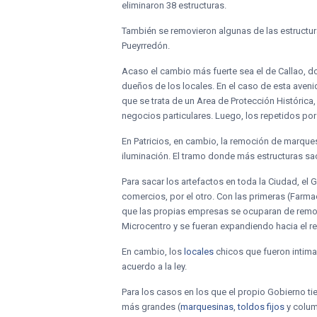
eliminaron 38 estructuras.
También se removieron algunas de las estructura
Pueyrredón.
Acaso el cambio más fuerte sea el de Callao, do
dueños de los locales. En el caso de esta aveni
que se trata de un Area de Protección Histórica,
negocios particulares. Luego, los repetidos po
En Patricios, en cambio, la remoción de marquesi
iluminación. El tramo donde más estructuras saca
Para sacar los artefactos en toda la Ciudad, el
comercios, por el otro. Con las primeras (Farmac
que las propias empresas se ocuparan de remove
Microcentro y se fueran expandiendo hacia el re
En cambio, los
locales
chicos que fueron intima
acuerdo a la ley.
Para los casos en los que el propio Gobierno tie
más grandes (
marquesinas
,
toldos fijos
y colum