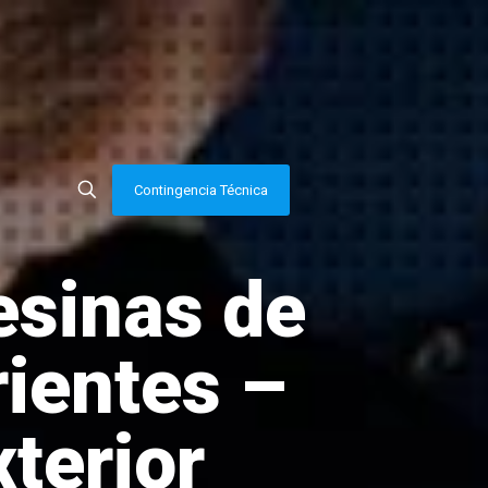
Contingencia Técnica
esinas de
rientes –
terior