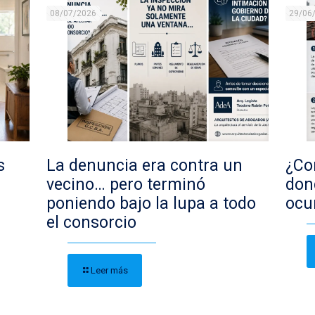
08/07/2026
29/06
s
La denuncia era contra un
¿Con
vecino… pero terminó
don
poniendo bajo la lupa a todo
ocu
el consorcio
Leer más