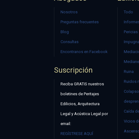
Nosotros
Todo
Preguntas frecuentes
Informes
Blog
Pericias
Consultas
Impugna
Encontranos en Facebook
Mediació
Mediane
Suscripción
Ruina
Ruidos 
Reciba GRATIS nuestros
Colapso
boletines de Peritajes
despren
Edilicios, Arquitectura
Caída d
Legal y Acústica Legal por
Vicios d
email:
Ascenso
REGÍSTRESE AQUÍ