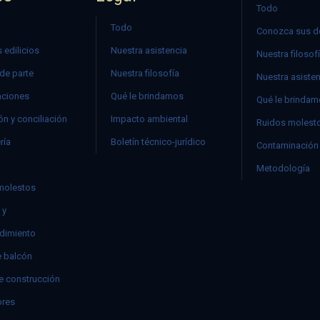
Todo
Todo
Conozca sus d
 edilicios
Nuestra asistencia
Nuestra filosof
 de parte
Nuestra filosofía
Nuestra asiste
ciones
Qué le brindamos
Qué le brinda
n y conciliación
Impacto ambiental
Ruidos molest
ría
Boletín técnico-jurídico
Contaminación 
Metodología
molestos
 y
dimiento
e balcón
e construcción
res