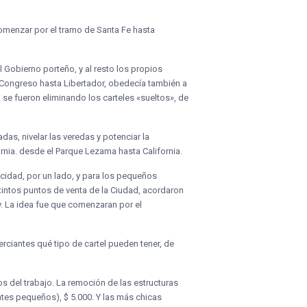
comenzar por el tramo de Santa Fe hasta
 Gobierno porteño, y al resto los propios
e Congreso hasta Libertador, obedecía también a
o se fueron eliminando los carteles «sueltos», de
das, nivelar las veredas y potenciar la
ornia. desde el Parque Lezama hasta California.
icidad, por un lado, y para los pequeños
stintos puntos de venta de la Ciudad, acordaron
. La idea fue que comenzaran por el
rciantes qué tipo de cartel pueden tener, de
os del trabajo. La remoción de las estructuras
ntes pequeños), $ 5.000. Y las más chicas