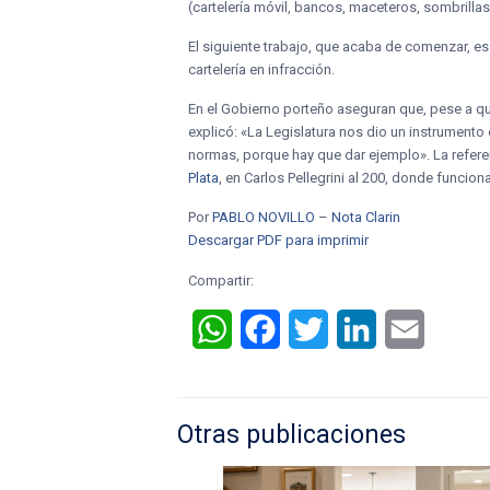
(cartelería móvil, bancos, maceteros, sombrillas,
El siguiente trabajo, que acaba de comenzar, es 
cartelería en infracción.
En el Gobierno porteño aseguran que, pese a que
explicó: «La Legislatura nos dio un instrumento
normas, porque hay que dar ejemplo». La refere
Plata
, en Carlos Pellegrini al 200, donde funci
Por
PABLO NOVILLO
–
Nota Clarin
Descargar PDF para imprimir
Compartir:
WhatsApp
Facebook
Twitter
LinkedIn
Email
Otras publicaciones