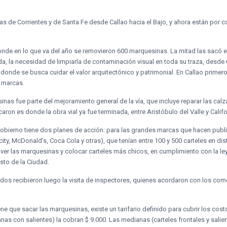
s de Corrientes y de Santa Fe desde Callao hacia el Bajo, y ahora están por 
nde en lo que va del año se removieron 600 marquesinas. La mitad las sacó el
da, la necesidad de limpiarla de contaminación visual en toda su traza, desd
 donde se busca cuidar el valor arquitectónico y patrimonial. En Callao primer
r marcas.
nas fue parte del mejoramiento general de la vía, que incluye reparar las calza
ron es donde la obra vial ya fue terminada, entre Aristóbulo del Valle y Calif
 Gobierno tiene dos planes de acción: para las grandes marcas que hacen publ
ity, McDonald’s, Coca Cola y otras), que tenían entre 100 y 500 carteles en di
r las marquesinas y colocar carteles más chicos, en cumplimiento con la ley
sto de la Ciudad.
dos recibieron luego la visita de inspectores, quienes acordaron con los come
ne que sacar las marquesinas, existe un tarifario definido para cubrir los cost
nas con salientes) la cobran $ 9.000. Las medianas (carteles frontales y salie