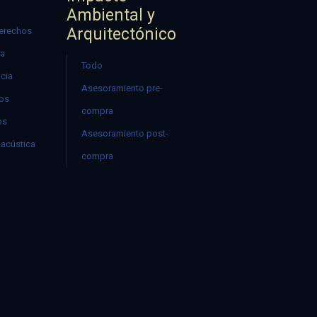
Ambiental y
Arquitectónico
erechos
ía
Todo
ncia
Asesoramiento pre-
mos
compra
os
Asesoramiento post-
acústica
compra