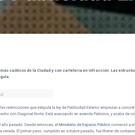
 más caóticos de la Ciudad y con cartelería en infracción. Las estruct
egula.
al
as restricciones que estipula la ley de Publicidad Exterior empiezan a concret
hecho con Diagonal Norte. Está avanzando en avenida Patricios, y acaba de c
l año pasado. Desde entonces, el
Ministerio de Espacio Público
comenzó a int
 vereda. El primer paso, cumplido en octubre pasado, fue liberar de contamin