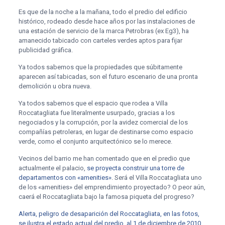
Es que de la noche a la mañana, todo el predio del edificio
histórico, rodeado desde hace años por las instalaciones de
una estación de servicio de la marca Petrobras (ex Eg3), ha
amanecido tabicado con carteles verdes aptos para fijar
publicidad gráfica.
Ya todos sabemos que la propiedades que súbitamente
aparecen así tabicadas, son el futuro escenario de una pronta
demolición u obra nueva.
Ya todos sabemos que el espacio que rodea a Villa
Roccatagliata fue literalmente usurpado, gracias a los
negociados y la corrupción, por la avidez comercial de los
compañías petroleras, en lugar de destinarse como espacio
verde, como el conjunto arquitectónico se lo merece.
Vecinos del barrio me han comentado que en el predio que
actualmente el palacio,
se proyecta construir una torre de
departamentos con «amenities»
. Será el Villa Roccatagliata uno
de los «amenities» del emprendimiento proyectado? O peor aún,
caerá el Roccatagliata bajo la famosa piqueta del progreso?
Alerta, peligro de desaparición del Roccatagliata, en las fotos,
se ilustra el estado actual del predio, al 1 de diciembre de 2010.