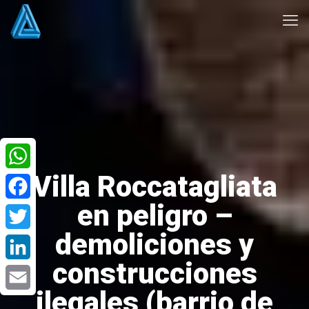
Villa Roccatagliata
WhatsApp
en peligro –
Facebook
demoliciones y
Twitter
construcciones
LinkedIn
ilegales (barrio de
Email