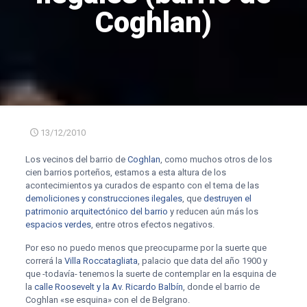
Coghlan)
13/12/2010
Los vecinos del barrio de
Coghlan
, como muchos otros de los
cien barrios porteños, estamos a esta altura de los
acontecimientos ya curados de espanto con el tema de las
demoliciones y construcciones ilegales
, que
destruyen el
patrimonio arquitectónico del barrio
y reducen aún más los
espacios verdes
, entre otros efectos negativos.
Por eso no puedo menos que preocuparme por la suerte que
correrá la
Villa Roccatagliata
, palacio que data del año 1900 y
que -todavía- tenemos la suerte de contemplar en la esquina de
la
calle Roosevelt y la Av. Ricardo Balbín
, donde el barrio de
Coghlan «se esquina» con el de Belgrano.