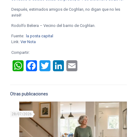
Después, estimados amigos de Coghlan, no digan que no les
avisé!
Rodolfo Beliera – Vecino del barrio de Coghlan.
Fuente:
la posta capital
Link:
Ver Nota
Compartir:
WhatsApp
Facebook
Twitter
LinkedIn
Email
Otras publicaciones
28/07/2026