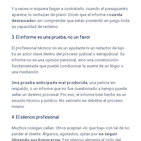
Y a veces ni siquiera llegan a contratarlo: cuando el presupuesto
aparece, lo rechazan de plano. Dicen que el informe
«cuesta
demasiado»
sin comprender que están poniendo en juego toda
su capacidad de reclamo.
3. El informe es una prueba, no un favor
El profesional técnico no es un ayudante ni un redactor de lujo.
Es un actor clave dentro del proceso judicial o extrajudicial. Su
informe no es una opinión personal, sino una construcción
fundamentada que puede condicionar la suerte de un litigio o
una mediación.
Una prueba anticipada mal producida
, una pericia sin
respaldo, o un informe que no fue cuestionado a tiempo puede
sellar un destino procesal. Por eso, el informe bien hecho es un
escudo técnico y jurídico. No valorarlo es debilitar el proceso
mismo.
4. El silencio profesional
Muchos colegas callan. Otros aceptan «lo que hay» con tal de no
perder al cliente. Algunos, agotados, optan por
no seguir
litigando sus honorarios
. Ese silencio alimenta el ciclo del