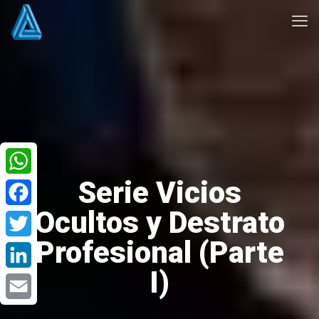
Serie Vicios
WhatsApp
Ocultos y Destrato
Facebook
Profesional (Parte
Twitter
I)
LinkedIn
Email