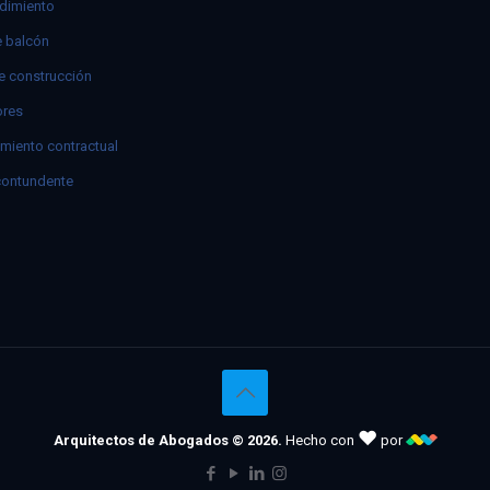
dimiento
e balcón
e construcción
res
miento contractual
contundente
♥
Arquitectos de Abogados © 2026.
Hecho con
por