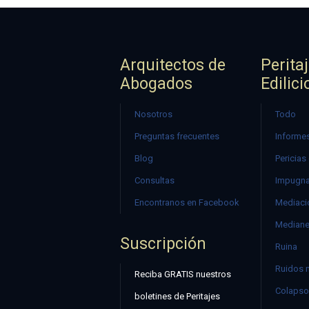
Arquitectos de
Perita
Abogados
Edilici
Nosotros
Todo
Preguntas frecuentes
Informes
Blog
Pericias
Consultas
Impugna
Encontranos en Facebook
Mediació
Mediane
Suscripción
Ruina
Ruidos 
Reciba GRATIS nuestros
Colapso
boletines de Peritajes