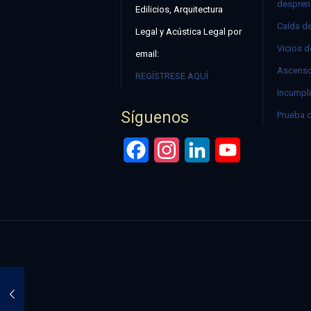
despren
Edilicios, Arquitectura
Caída d
Legal y Acústica Legal por
Vicios d
email:
Ascenso
REGÍSTRESE AQUÍ
Incumpli
Síguenos
Prueba 
Facebook
Instagram
LinkedIn
YouTube