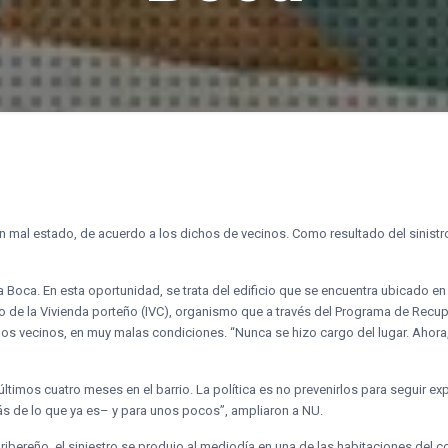
n mal estado, de acuerdo a los dichos de vecinos. Como resultado del sinistro
a Boca. En esta oportunidad, se trata del edificio que se encuentra ubicado en
uto de la Vivienda porteño (IVC), organismo que a través del Programa de Recu
os vecinos, en muy malas condiciones. “Nunca se hizo cargo del lugar. Ahora, 
últimos cuatro meses en el barrio. La política es no prevenirlos para seguir e
más de lo que ya es– y para unos pocos”, ampliaron a NU.
 ribereño, el siniestro se produjo al mediodía en una de las habitaciones del c