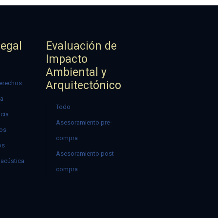
Legal
Evaluación de
Impacto
Ambiental y
Arquitectónico
erechos
ía
Todo
ncia
Asesoramiento pre-
mos
compra
os
Asesoramiento post-
acústica
compra