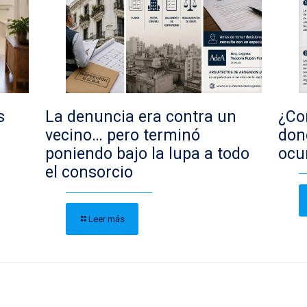
s
La denuncia era contra un
¿Con
vecino… pero terminó
don
poniendo bajo la lupa a todo
ocu
el consorcio
Leer más