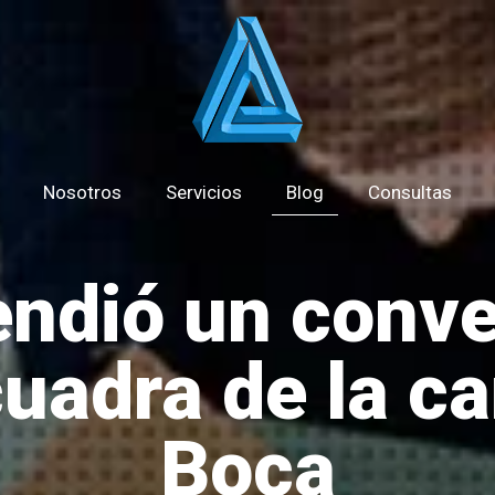
Nosotros
Servicios
Blog
Consultas
endió un conven
uadra de la c
Boca