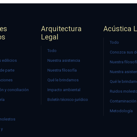
jes
Arquitectura
Acústica 
os
Legal
Todo
Todo
Conozca sus d
 edilicios
Nuestra asistencia
Nuestra filosof
 de parte
Nuestra filosofía
Nuestra asiste
ciones
Qué le brindamos
Qué le brinda
n y conciliación
Impacto ambiental
Ruidos molest
ría
Boletín técnico-jurídico
Contaminación 
Metodología
molestos
 y