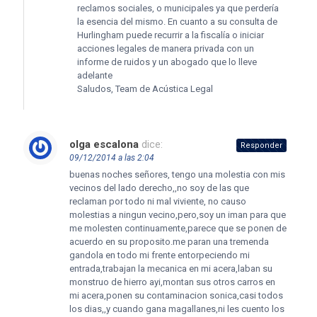
reclamos sociales, o municipales ya que perdería
la esencia del mismo. En cuanto a su consulta de
Hurlingham puede recurrir a la fiscalía o iniciar
acciones legales de manera privada con un
informe de ruidos y un abogado que lo lleve
adelante
Saludos, Team de Acústica Legal
olga escalona
dice:
Responder
09/12/2014 a las 2:04
buenas noches señores, tengo una molestia con mis
vecinos del lado derecho,,no soy de las que
reclaman por todo ni mal viviente, no causo
molestias a ningun vecino,pero,soy un iman para que
me molesten continuamente,parece que se ponen de
acuerdo en su proposito.me paran una tremenda
gandola en todo mi frente entorpeciendo mi
entrada,trabajan la mecanica en mi acera,laban su
monstruo de hierro ayi,montan sus otros carros en
mi acera,ponen su contaminacion sonica,casi todos
los dias,,y cuando gana magallanes,ni les cuento los