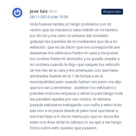
jose luis
dice:
Responder
28/11/2013 a las 19:50
Hola buenas tardes yo tengo problema con mi
vecino que es mecánico esta metido en mi terreno
por 60 cm y me cerro la ventana del comedor
golpean las paredes de mi medianera que da a mi
evitación. que es de 30cm que me corresponde ami
desarman los vehículos frente mi casa y me ponen
los coches frente mi domicilio y no puedo aseder a
mi cochera cuando le digo que saquen los vehículo
se me ríen en la cara y me amenazan con que tiene
amistades fuertes en la 1 de lomas y en la
municipalidad pero cuando ladran mis perro me dijo
que los van a envenenar . aceleran los vehículos y
prenden motores empieza a vibrar la pare tengo toda
las paredes rajadas por eso ruidos, la semana
pasada estuvieron trabajando con nafta y entro todo
ese olor a mi pieza desde el patio tuve que llevar a
mis tres hijas a lo de mi mama por que no se podía
estar nos Asia doler la cabeza no se que a ser tengo
fotos sobre esto suseso que pasaron