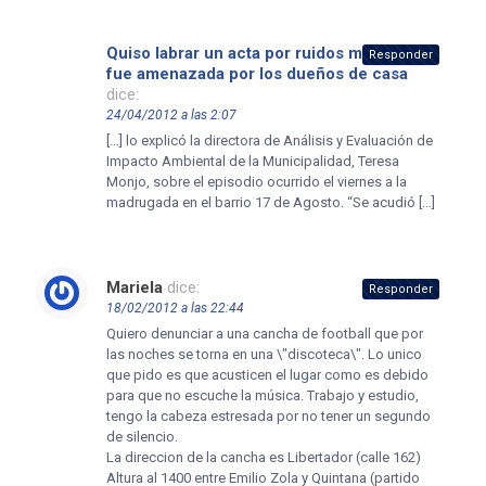
Quiso labrar un acta por ruidos molestos y
Responder
fue amenazada por los dueños de casa
dice:
24/04/2012 a las 2:07
[…] lo explicó la directora de Análisis y Evaluación de
Impacto Ambiental de la Municipalidad, Teresa
Monjo, sobre el episodio ocurrido el viernes a la
madrugada en el barrio 17 de Agosto. “Se acudió […]
Mariela
dice:
Responder
18/02/2012 a las 22:44
Quiero denunciar a una cancha de football que por
las noches se torna en una \"discoteca\". Lo unico
que pido es que acusticen el lugar como es debido
para que no escuche la música. Trabajo y estudio,
tengo la cabeza estresada por no tener un segundo
de silencio.
La direccion de la cancha es Libertador (calle 162)
Altura al 1400 entre Emilio Zola y Quintana (partido