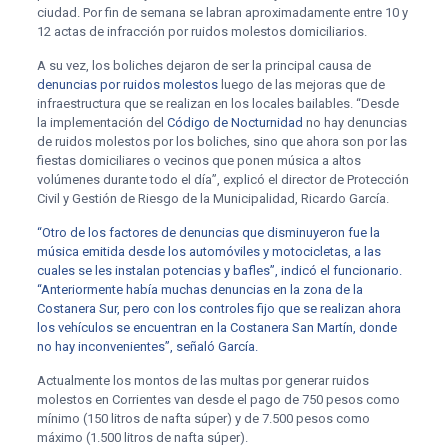
ciudad. Por fin de semana se labran aproximadamente entre 10 y
12 actas de infracción por ruidos molestos domiciliarios.
A su vez, los boliches dejaron de ser la principal causa de
denuncias por ruidos molestos
luego de las mejoras que de
infraestructura que se realizan en los locales bailables. “Desde
la implementación del
Código de Nocturnidad
no hay denuncias
de ruidos molestos por los boliches, sino que ahora son por las
fiestas domiciliares o vecinos que ponen música a altos
volúmenes durante todo el día”, explicó el director de Protección
Civil y Gestión de Riesgo de la Municipalidad, Ricardo García.
“Otro de los factores de denuncias que disminuyeron fue la
música emitida desde los automóviles y motocicletas, a las
cuales se les instalan potencias y bafles”, indicó el funcionario.
“Anteriormente había muchas denuncias en la zona de la
Costanera Sur, pero con los controles fijo que se realizan ahora
los vehículos se encuentran en la Costanera San Martín, donde
no hay inconvenientes”, señaló García.
Actualmente los montos de las multas por generar ruidos
molestos en Corrientes van desde el pago de 750 pesos como
mínimo (150 litros de nafta súper) y de 7.500 pesos como
máximo (1.500 litros de nafta súper).