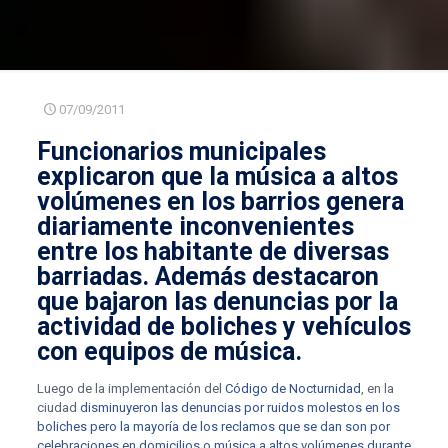
07/09/2011
Funcionarios municipales
explicaron que
la música a altos
volúmenes en los barrios genera
diariamente inconvenientes
entre los habitante de diversas
barriadas
. Además destacaron
que
bajaron las denuncias por la
actividad de boliches y vehículos
con equipos de música
.
Luego de la implementación del
Código de Nocturnidad
, en la
ciudad
disminuyeron las denuncias por ruidos molestos en los
boliches pero la mayoría de los reclamos que se dan son por
celebraciones en domicilios o música a altos volúmenes durante