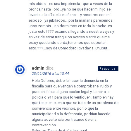
mis oidos….es una impotencia…que a veces de la
bronca hasta lloro…ya no se que hacer mi hijo se
levanta a las 7 de la mañana…. y nosotros con mi
esposo , ya jubilados….por la mañana parecemos
unos zombis….no dormimos en toda la noche..es
justo esto???? estamos llegando a nuestra vejez y
en vez de estar tranquilos aveces siento que me
estoy quedando sorda,tenemos que soportar
esto.???…soy de Comodoro Rivadavia..Chubut.
admin
dice:
Responder
23/09/2016 a las 13:44
Hola Dolores, debería hacer la denuncia en la
fiscalía para que vengan a comprobar el ruido y
puedan iniciar alguna acción legal y llamar a la
policía o 911 para que lo verifiquen. También hay
que tener en cuenta que se trata de un problema de
convivencia entre vecinos, por lo que la
municipalidad o la defensoría, podrían hacerle
alguna advertencia por tratarse de una
contravención.
Saludos, Team de Acústica legal