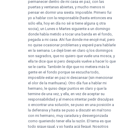
permanecer dentro de mi casa en paz, con las
puertas y ventanas abiertas, y mucho menos ni
pensar en dormir una siesta. Imposible. Primero fui
yo a hablar con la responsable (hasta entonces era
sólo ella, hoy en día no sé si tiene alguna q otra
socia), un Lunes o Martes siguiente a un domingo
donde había metido a tocar una banda en el fondo,
pegada a mi casa. Ahí fue donde me enojé mal, pero
no quise ocasionar problemas y esperé para hablarle
en la semana. Le dejé bien en claro q los domingos
son sagrados, que no quiero que vuele una mosca, y
ella te dice que si pero después vuelve a hacer lo que
se le canta. También le dije que no metiera más la
gente en el fondo porque se escucha todo,
imposible estar en paz ni descansar (sin mencionar
el olor de la marihuana). Otro día fue a hablar mi
hermano, le quiso dejar puntos en claro y que la
termine de una vez, y ella, en vez de aceptar su
responsabilidad y al menos intentar pedir disculpas
o encontrar una solución, se puso en una posición a
la defensiva y hasta se puso a discutir en mal tono
con mi hermano, muy caradura y desvergonzada
como queriendo tener ella la razón. El tema es que
todo sigue igual, y yo hasta acá llegué. Nosotros