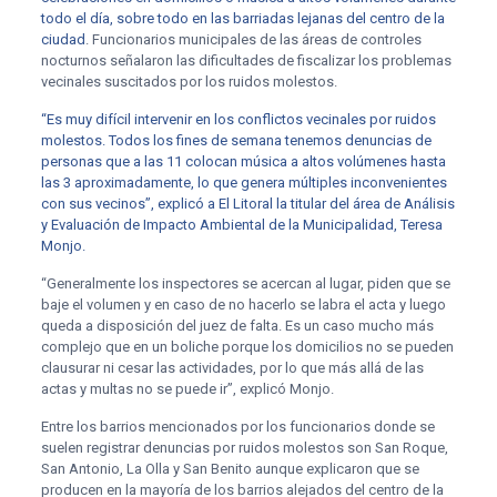
todo el día, sobre todo en las barriadas lejanas del centro de la
ciudad
. Funcionarios municipales de las áreas de controles
nocturnos señalaron las dificultades de fiscalizar los problemas
vecinales suscitados por los ruidos molestos.
“Es muy difícil intervenir en los conflictos vecinales por ruidos
molestos. Todos los fines de semana tenemos denuncias de
personas que a las 11 colocan música a altos volúmenes hasta
las 3 aproximadamente, lo que genera múltiples inconvenientes
con sus vecinos”, explicó a El Litoral la titular del área de Análisis
y Evaluación de Impacto Ambiental de la Municipalidad, Teresa
Monjo.
“Generalmente los inspectores se acercan al lugar, piden que se
baje el volumen y en caso de no hacerlo se labra el acta y luego
queda a disposición del juez de falta. Es un caso mucho más
complejo que en un boliche porque los domicilios no se pueden
clausurar ni cesar las actividades, por lo que más allá de las
actas y multas no se puede ir”, explicó Monjo.
Entre los barrios mencionados por los funcionarios donde se
suelen registrar denuncias por ruidos molestos son San Roque,
San Antonio, La Olla y San Benito aunque explicaron que se
producen en la mayoría de los barrios alejados del centro de la