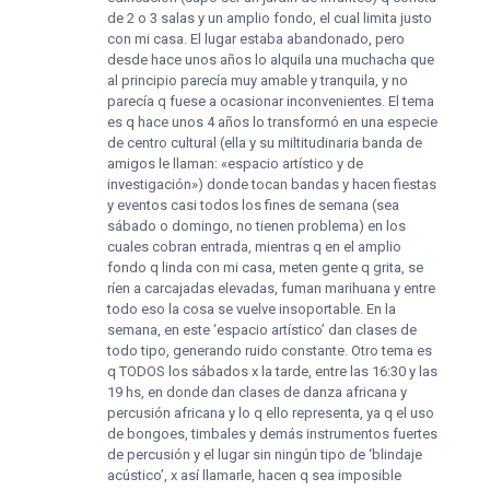
de 2 o 3 salas y un amplio fondo, el cual limita justo
con mi casa. El lugar estaba abandonado, pero
desde hace unos años lo alquila una muchacha que
al principio parecía muy amable y tranquila, y no
parecía q fuese a ocasionar inconvenientes. El tema
es q hace unos 4 años lo transformó en una especie
de centro cultural (ella y su miltitudinaria banda de
amigos le llaman: «espacio artístico y de
investigación») donde tocan bandas y hacen fiestas
y eventos casi todos los fines de semana (sea
sábado o domingo, no tienen problema) en los
cuales cobran entrada, mientras q en el amplio
fondo q linda con mi casa, meten gente q grita, se
ríen a carcajadas elevadas, fuman marihuana y entre
todo eso la cosa se vuelve insoportable. En la
semana, en este ‘espacio artístico’ dan clases de
todo tipo, generando ruido constante. Otro tema es
q TODOS los sábados x la tarde, entre las 16:30 y las
19 hs, en donde dan clases de danza africana y
percusión africana y lo q ello representa, ya q el uso
de bongoes, timbales y demás instrumentos fuertes
de percusión y el lugar sin ningún tipo de ‘blindaje
acústico’, x así llamarle, hacen q sea imposible