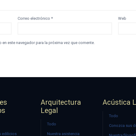
Correo electrónico
*
Web
b en este navegador para la próxima vez que comente.
jes
Arquitectura
Acústica 
os
Legal
Todo
Todo
Conozca sus d
 edilicios
Nuestra asistencia
Nuestra filosof