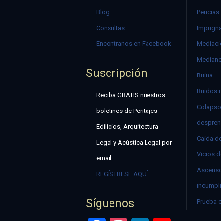
Blog
Pericias
Consultas
Impugna
Encontranos en Facebook
Mediació
Mediane
Suscripción
Ruina
Ruidos 
Reciba GRATIS nuestros
Colapso
boletines de Peritajes
despren
Edilicios, Arquitectura
Caída d
Legal y Acústica Legal por
Vicios d
email:
Ascenso
REGÍSTRESE AQUÍ
Incumpli
Síguenos
Prueba 