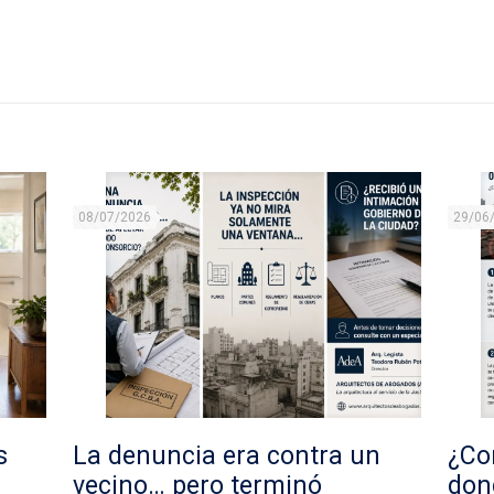
08/07/2026
29/06
s
La denuncia era contra un
¿Con
vecino… pero terminó
don