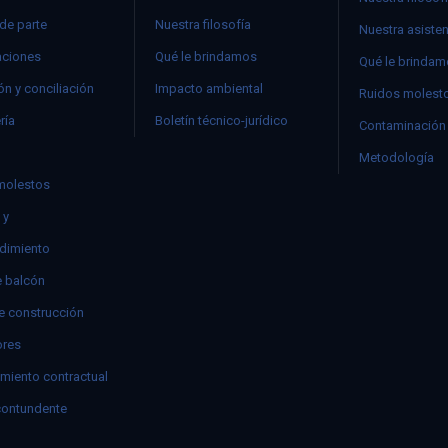
 de parte
Nuestra filosofía
Nuestra asiste
ciones
Qué le brindamos
Qué le brinda
n y conciliación
Impacto ambiental
Ruidos molest
ría
Boletín técnico-jurídico
Contaminación 
Metodología
molestos
 y
dimiento
e balcón
e construcción
res
miento contractual
contundente