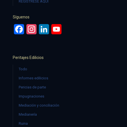
REGÍSTRESE AQUÍ
Síguenos
Facebook
Instagram
LinkedIn
YouTube
Peritajes Edilicios
Todo
Informes edilicios
Pericias de parte
Impugnaciones
Mediación y conciliación
Medianería
Ruina