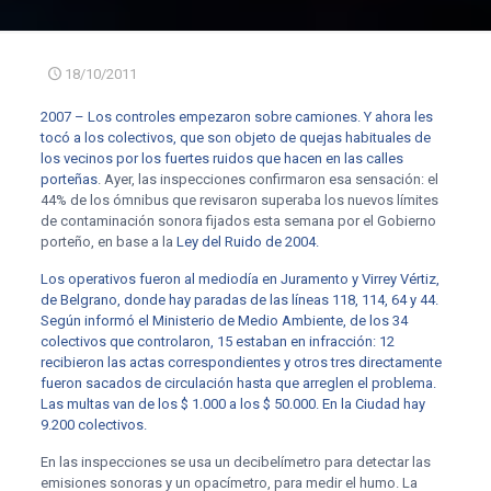
18/10/2011
2007 – Los controles empezaron sobre camiones. Y ahora les
tocó a los colectivos, que son objeto de quejas habituales de
los vecinos por los fuertes ruidos que hacen en las calles
porteñas
. Ayer, las inspecciones confirmaron esa sensación: el
44% de los ómnibus que revisaron superaba los nuevos límites
de contaminación sonora fijados esta semana por el Gobierno
porteño, en base a la
Ley del Ruido de 2004.
Los operativos fueron al mediodía en Juramento y Virrey Vértiz,
de Belgrano, donde hay paradas de las líneas 118, 114, 64 y 44.
Según informó el Ministerio de Medio Ambiente, de los 34
colectivos que controlaron, 15 estaban en infracción: 12
recibieron las actas correspondientes y otros tres directamente
fueron sacados de circulación hasta que arreglen el problema.
Las multas van de los $ 1.000 a los $ 50.000. En la Ciudad hay
9.200 colectivos.
En las inspecciones se usa un decibelímetro para detectar las
emisiones sonoras y un opacímetro, para medir el humo. La