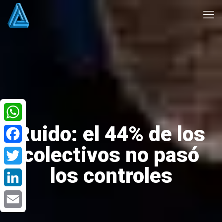
Ruido: el 44% de los
WhatsApp
colectivos no pasó
Facebook
los controles
Twitter
LinkedIn
Email