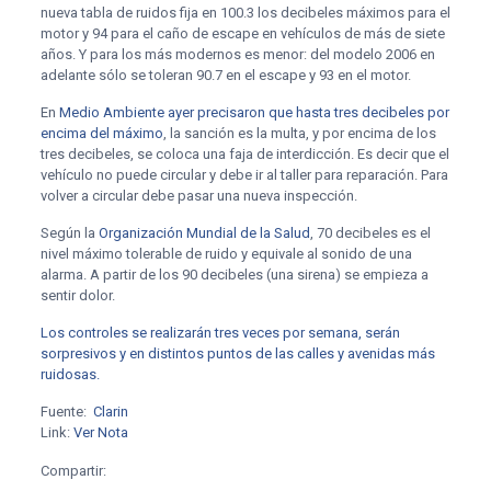
nueva tabla de ruidos fija en 100.3 los decibeles máximos para el
motor y 94 para el caño de escape en vehículos de más de siete
años. Y para los más modernos es menor: del modelo 2006 en
adelante sólo se toleran 90.7 en el escape y 93 en el motor.
En
Medio Ambiente ayer precisaron que hasta tres decibeles por
encima del máximo
, la sanción es la multa, y por encima de los
tres decibeles, se coloca una faja de interdicción. Es decir que el
vehículo no puede circular y debe ir al taller para reparación. Para
volver a circular debe pasar una nueva inspección.
Según la
Organización Mundial de la Salud
, 70 decibeles es el
nivel máximo tolerable de ruido y equivale al sonido de una
alarma. A partir de los 90 decibeles (una sirena) se empieza a
sentir dolor.
Los controles se realizarán tres veces por semana, serán
sorpresivos y en distintos puntos de las calles y avenidas más
ruidosas.
Fuente:
Clarin
Link:
Ver Nota
Compartir: