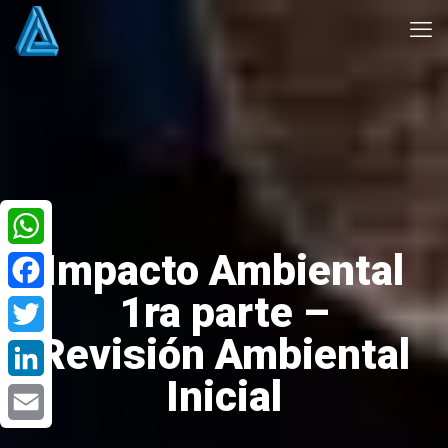
Impacto Ambiental
WhatsApp
1ra parte –
Facebook
Revisión Ambiental
Twitter
Inicial
LinkedIn
Email