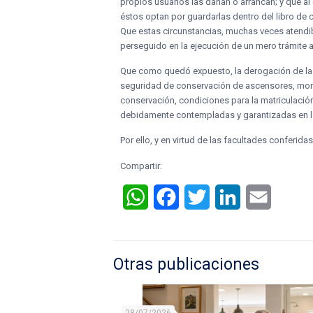
propios usuarios las dañan o arrancan; y que al 
éstos optan por guardarlas dentro del libro de
Que estas circunstancias, muchas veces atendible
perseguido en la ejecución de un mero trámite a
Que como quedó expuesto, la derogación de las 
seguridad de conservación de ascensores, mont
conservación, condiciones para la matriculació
debidamente contempladas y garantizadas en la 
Por ello, y en virtud de las facultades conferid
Compartir:
WhatsApp
Facebook
Twitter
LinkedIn
Email
Otras publicaciones