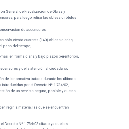
ión General de Fiscalización de Obras y
ensores, para luego retirar las obleas o rótulos
 conservación de ascensores;
an sólo ciento cuarenta (140) obleas diarias,
el paso del tiempo;
emás, en forma diaria y bajo plazos perentorios,
ascensores y de la atención al ciudadano;
ón de la normativa tratada durante los últimos
s introducidas por el Decreto Nº 1.734/02,
estión de un servicio seguro, posible y que no
n regir la materia, las que se encuentran
 el Decreto Nº 1.734/02 citado ya que los