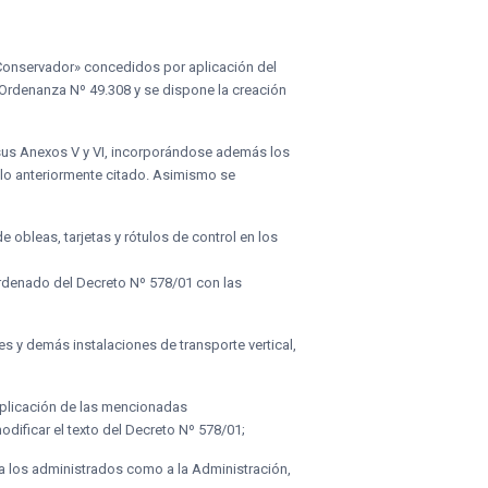
 Conservador» concedidos por aplicación del
Ordenanza Nº 49.308 y se dispone la creación
, sus Anexos V y VI, incorporándose además los
rtículo anteriormente citado. Asimismo se
e obleas, tarjetas y rótulos de control en los
ordenado del Decreto Nº 578/01 con las
es y demás instalaciones de transporte vertical,
aplicación de las mencionadas
dificar el texto del Decreto Nº 578/01;
 a los administrados como a la Administración,