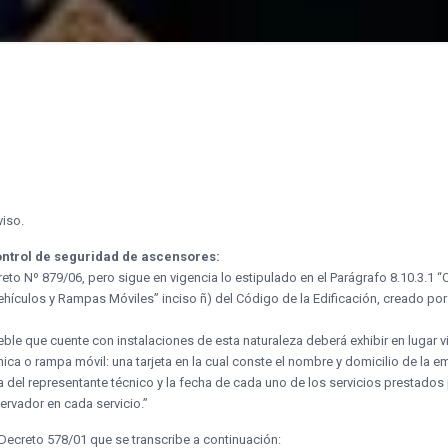
iso.
ontrol de seguridad de ascensores:
to Nº 879/06, pero sigue en vigencia lo estipulado en el Parágrafo 8.10.3.1
ículos y Rampas Móviles” inciso ñ) del Código de la Edificación, creado po
eble que cuente con instalaciones de esta naturaleza deberá exhibir en lugar v
ca o rampa móvil: una tarjeta en la cual conste el nombre y domicilio de la 
del representante técnico y la fecha de cada uno de los servicios prestados p
servador en cada servicio.”
 Decreto 578/01 que se transcribe a continuación: