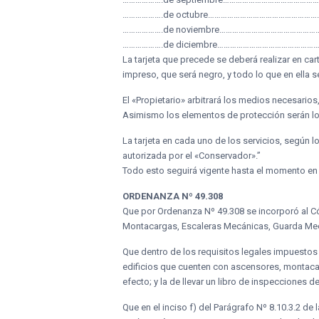
……………….de octubre………………………………………………
……………….de noviembre………………………………………
……………….de diciembre…………………………………………
La tarjeta que precede se deberá realizar en ca
impreso, que será negro, y todo lo que en ella s
El «Propietario» arbitrará los medios necesarios
Asimismo los elementos de protección serán lo su
La tarjeta en cada uno de los servicios, según 
autorizada por el «Conservador».”
Todo esto seguirá vigente hasta el momento en
ORDENANZA Nº 49.308
Que por Ordenanza Nº 49.308 se incorporó al Có
Montacargas, Escaleras Mecánicas, Guarda Mec
Que dentro de los requisitos legales impuestos 
edificios que cuenten con ascensores, montaca
efecto; y la de llevar un libro de inspecciones d
Que en el inciso f) del Parágrafo Nº 8.10.3.2 de