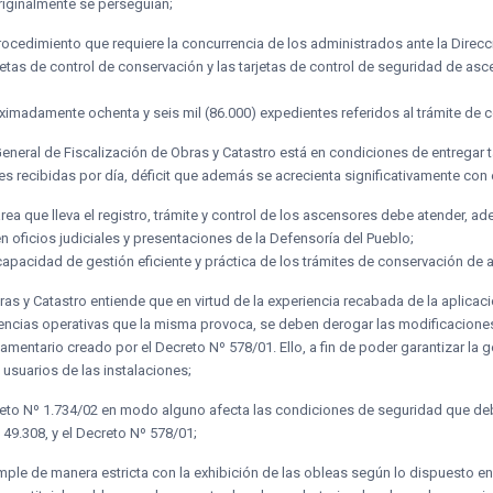
riginalmente se perseguían;
ocedimiento que requiere la concurrencia de los administrados ante la Direcc
rjetas de control de conservación y las tarjetas de control de seguridad de asc
imadamente ochenta y seis mil (86.000) expedientes referidos al trámite de
eneral de Fiscalización de Obras y Catastro está en condiciones de entregar t
es recibidas por día, déficit que además se acrecienta significativamente con 
ea que lleva el registro, trámite y control de los ascensores debe atender, ad
en oficios judiciales y presentaciones de la Defensoría del Pueblo;
capacidad de gestión eficiente y práctica de los trámites de conservación de 
as y Catastro entiende que en virtud de la experiencia recabada de la aplicaci
iciencias operativas que la misma provoca, se deben derogar las modificacione
mentario creado por el Decreto Nº 578/01. Ello, a fin de poder garantizar la g
 usuarios de las instalaciones;
eto Nº 1.734/02 en modo alguno afecta las condiciones de seguridad que debe
9.308, y el Decreto Nº 578/01;
mple de manera estricta con la exhibición de las obleas según lo dispuesto en