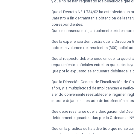
y que no se han registrado los beneficios que o
Que el Decreto Nº 1.734/02 ha establecido un pr
Catastro a fin de tramitar la obtención de las ta
correspondientes;
Que en consecuencia, actualmente existen aprox
Que la experiencia demuestra que la Dirección G
sobre un volumen de trescientas (300) solicitud
Que al respecto debe tenerse en cuenta que el ár
requerimientos oficiales entre los que se incluy
Que por lo expuesto se encuentra debilitada la 
Que la Dirección General de Fiscalización de Obr
años, y la multiplicidad de implicancias e inef
siendo conveniente reestablecer el régimen regla
importe dejar en un estado de indefensión a los
Que debe resaltarse que la derogación del Decr
debidamente garantizadas por la Ordenanza Nº 4
Que en la práctica se ha advertido que no se cu