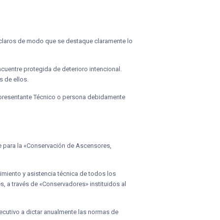
es claros de modo que se destaque claramente lo
ncuentre protegida de deterioro intencional.
s de ellos.
 Representante Técnico o persona debidamente
le para la «Conservación de Ascensores,
imiento y asistencia técnica de todos los
 a través de «Conservadores» instituidos al
Ejecutivo a dictar anualmente las normas de