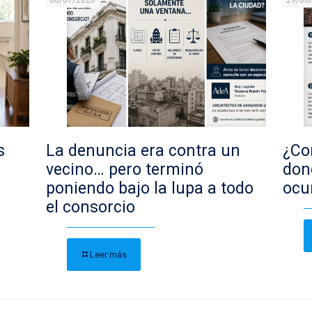
08/07/2026
29/06
s
La denuncia era contra un
¿Con
vecino… pero terminó
don
poniendo bajo la lupa a todo
ocu
el consorcio
Leer más