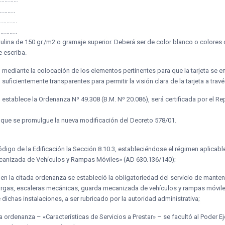
……..
………….
………..
rtulina de 150 gr./m2 o gramaje superior. Deberá ser de color blanco o color
e escriba.
, mediante la colocación de los elementos pertinentes para que la tarjeta se e
ficientemente transparentes para permitir la visión clara de la tarjeta a travé
lo establece la Ordenanza Nº 49.308 (B.M. Nº 20.086), será certificada por el
 que se promulgue la nueva modificación del Decreto 578/01.
digo de la Edificación la Sección 8.10.3, estableciéndose el régimen aplicab
anizada de Vehículos y Rampas Móviles» (AD 630.136/140);
en la citada ordenanza se estableció la obligatoriedad del servicio de manten
rgas, escaleras mecánicas, guarda mecanizada de vehículos y rampas móviles,
e dichas instalaciones, a ser rubricado por la autoridad administrativa;
 la ordenanza – «Características de Servicios a Prestar» – se facultó al Poder 