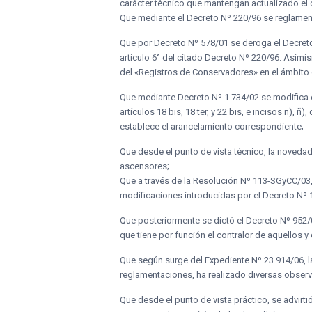
carácter técnico que mantengan actualizado el 
Que mediante el Decreto Nº 220/96 se reglamen
Que por Decreto Nº 578/01 se deroga el Decret
artículo 6° del citado Decreto Nº 220/96. Asim
del «Registros de Conservadores» en el ámbito d
Que mediante Decreto Nº 1.734/02 se modifica e
artículos 18 bis, 18 ter, y 22 bis, e incisos n), ñ)
establece el arancelamiento correspondiente;
Que desde el punto de vista técnico, la novedad i
ascensores;
Que a través de la Resolución Nº 113-SGyCC/03,
modificaciones introducidas por el Decreto Nº 
Que posteriormente se dictó el Decreto Nº 952/0
que tiene por función el contralor de aquellos y
Que según surge del Expediente Nº 23.914/06, l
reglamentaciones, ha realizado diversas observa
Que desde el punto de vista práctico, se advirt