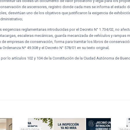
constituir las obleas un documento de valor probatorio y legal para los propie
 conservación de ascensores, registro donde cada mes se informa el estado d
s, desvirtúan uno de los objetivos que justificaron la exigencia de exhibició
dministrativo;
exigencias reglamentarias introducidas por el Decreto N° 1.734/02, no afect
acargas, escaleras mecánicas, guarda mecanizada de vehículos y rampas móvi
n de empresas de conservación, forma para tramitar los libros de conservació
Ordenanza Nº 49.308 y el Decreto N° 578/01 en su texto original;
as por lo artículos 102 y 104 de la Constitución de la Ciudad Autónoma de Buen