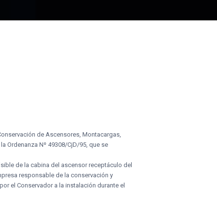
 “Conservación de Ascensores, Montacargas,
r la Ordenanza Nº 49308/CjD/95, que se
isible de la cabina del ascensor receptáculo del
empresa responsable de la conservación y
or el Conservador a la instalación durante el