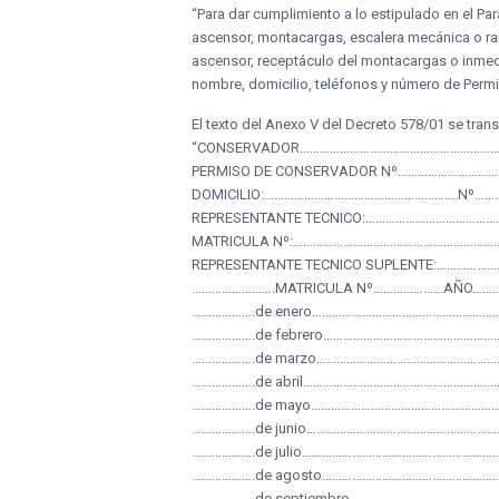
“Para dar cumplimiento a lo estipulado en el Par
ascensor, montacargas, escalera mecánica o ramp
ascensor, receptáculo del montacargas o inmedi
nombre, domicilio, teléfonos y número de Perm
El texto del Anexo V del Decreto 578/01 se trans
“CONSERVADOR…………………………………………………
PERMISO DE CONSERVADOR Nº………………………
DOMICILIO:………………………………………………….Nº……
REPRESENTANTE TECNICO:…………………………………
MATRICULA Nº:……………………………………………………
REPRESENTANTE TECNICO SUPLENTE:……………
…………………….MATRICULA Nº…………………AÑO……
……………….de enero…………………………………………………
……………….de febrero……………………………………………
……………….de marzo………………………………………………
……………….de abril…………………………………………………
……………….de mayo…………………………………………………
……………….de junio………………………………………………
……………….de julio…………………………………………………
……………….de agosto………………………………………………
……………….de septiembre……………………………………