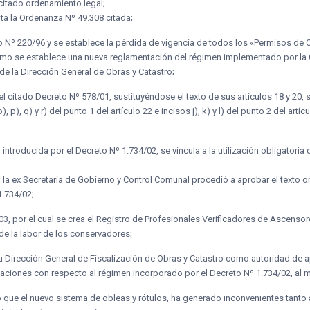
citado ordenamiento legal;
ta la Ordenanza Nº 49.308 citada;
o Nº 220/96 y se establece la pérdida de vigencia de todos los «Permisos de
ismo se establece una nueva reglamentación del régimen implementado por la 
e la Dirección General de Obras y Catastro;
l citado Decreto Nº 578/01, sustituyéndose el texto de sus artículos 18 y 20
, o), p), q) y r) del punto 1 del artículo 22 e incisos j), k) y l) del punto 2 del a
ntroducida por el Decreto Nº 1.734/02, se vincula a la utilización obligatoria d
 la ex Secretaría de Gobierno y Control Comunal procedió a aprobar el texto 
1.734/02;
3, por el cual se crea el Registro de Profesionales Verificadores de Ascensor
 de la labor de los conservadores;
a Dirección General de Fiscalización de Obras y Catastro como autoridad de 
ciones con respecto al régimen incorporado por el Decreto Nº 1.734/02, al mo
ió que el nuevo sistema de obleas y rótulos, ha generado inconvenientes tanto