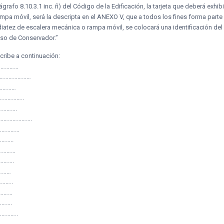
ágrafo 8.10.3.1 inc. ñ) del Código de la Edificación, la tarjeta que deberá exhi
a móvil, será la descripta en el ANEXO V, que a todos los fines forma parte 
atez de escalera mecánica o rampa móvil, se colocará una identificación del 
iso de Conservador.”
cribe a continuación:
……………
……………………
…………
……………..
………….
…………………….
……………
……..
…………
……….
………
……..
…………
……….
………..
……………