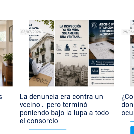
08/07/2026
29/06
s
La denuncia era contra un
¿Con
vecino… pero terminó
don
poniendo bajo la lupa a todo
ocu
el consorcio