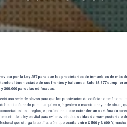
revisto por la Ley 257 para que los propietarios de inmuebles de más
itando el buen estado de sus frentes y balcones. Sólo 18.677 cumplier
 y 300.000 parcelas edificadas.
bleció una serie de plazos para que los propietarios de edificios de más de d
 debe estar firmado por un arquitecto, ingeniero o maestro mayor de obras, q
z concretados los arreglos, el profesional debe
extender un certificado
acred
limiento de la ley es vital para evitar eventuales
caídas de mampostería o d
esional que otorga la certificación, que
oscila entre $ 500 y $ 600
. Y, mucho