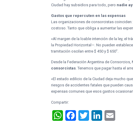
Ciudad hay subsidios para todo, pero
nadie ay
Gastos que repercuten en las expensas
Las organizaciones de consorcistas coinciden:
costoso. Tanto que obliga a aumentar las expen
«Al margen de la loable intención de la ley, el 
la Propiedad Horizontal—. No pueden establecer
tramitación oscilan entre $ 450 y $ 650″.
Desde la Federación Argentina de Consorcios, 
consorcistas
. Tenemos que pagar hasta el arr
«El estado edilicio de la Ciudad deja mucho que
riesgos de accidentes fatales que pueden caus
expensas comunes que esos gastos ocasionan
Compartir:
WhatsApp
Facebook
Twitter
LinkedIn
Email