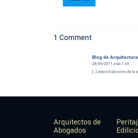
1 Comment
Blog de Arquitectura
28/09/2011 a las 1:35
[…] viejos balcones de la
Arquitectos de
Perita
Abogados
Edilici