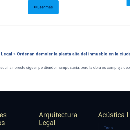
Leer más
 Legal » Ordenan demoler la planta alta del inmueble en la ciud
 esquina noreste siguen perdiendo mampostería, pero la obra es compleja debi
jes
Arquitectura
Acústica 
os
Legal
Todo