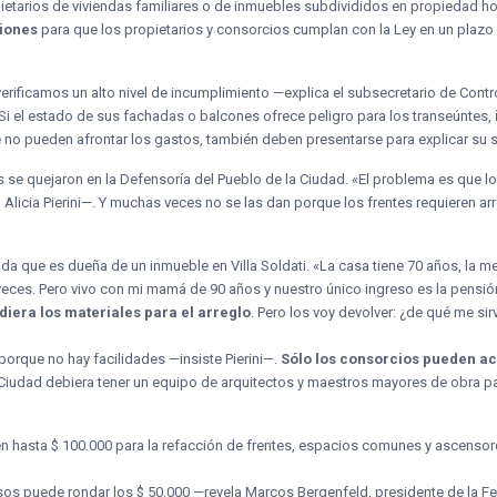
ietarios de viviendas familiares o de inmuebles subdivididos en propiedad h
ciones
para que los propietarios y consorcios cumplan con la Ley en un plazo 
rificamos un alto nivel de incumplimiento —explica el subsecretario de Con
 Si el estado de sus fachadas o balcones ofrece peligro para los transeúntes,
 no pueden afrontar los gastos, también deben presentarse para explicar su s
s se quejaron en la Defensoría del Pueblo de la Ciudad. «El problema es que 
 Alicia Pierini—. Y muchas veces no se las dan porque los frentes requieren ar
da que es dueña de un inmueble en Villa Soldati. «La casa tiene 70 años, la 
eces. Pero vivo con mi mamá de 90 años y nuestro único ingreso es la pensión
diera los materiales para el arreglo
. Pero los voy devolver: ¿de qué me sir
porque no hay facilidades —insiste Pierini—.
Sólo los consorcios pueden ac
a Ciudad debiera tener un equipo de arquitectos y maestros mayores de obra par
n hasta $ 100.000 para la refacción de frentes, espacios comunes y ascensore
pisos puede rondar los $ 50.000 —revela Marcos Bergenfeld, presidente de la 