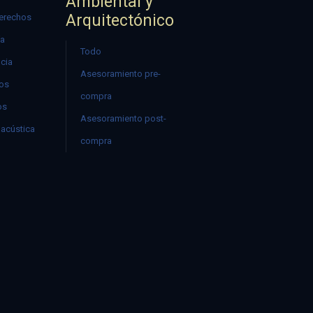
Ambiental y
Arquitectónico
erechos
ía
Todo
ncia
Asesoramiento pre-
mos
compra
os
Asesoramiento post-
acústica
compra