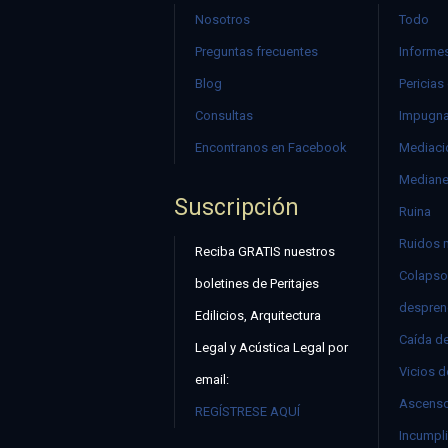
Nosotros
Todo
Preguntas frecuentes
Informes
Blog
Pericias
Consultas
Impugna
Encontranos en Facebook
Mediació
Mediane
Suscripción
Ruina
Ruidos 
Reciba GRATIS nuestros
Colapso
boletines de Peritajes
despren
Edilicios, Arquitectura
Caída d
Legal y Acústica Legal por
Vicios d
email:
Ascenso
REGÍSTRESE AQUÍ
Incumpli