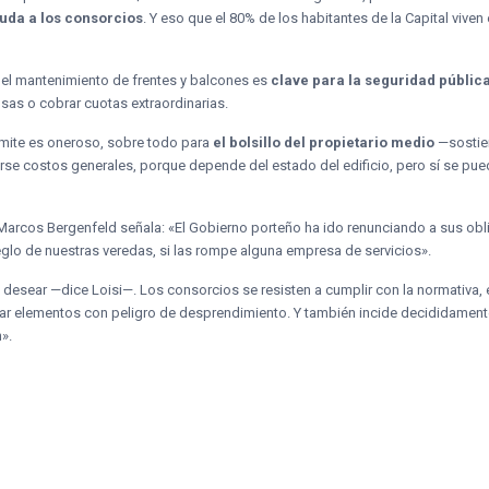
uda a los consorcios
. Y eso que el 80% de los habitantes de la Capital viven
 el mantenimiento de frentes y balcones es
clave para la seguridad públic
sas o cobrar cuotas extraordinarias.
trámite es oneroso, sobre todo para
el bolsillo del propietario medio
—sostien
se costos generales, porque depende del estado del edificio, pero sí se pued
Marcos Bergenfeld señala: «El Gobierno porteño ha ido renunciando a sus ob
eglo de nuestras veredas, si las rompe alguna empresa de servicios».
 desear —dice Loisi—. Los consorcios se resisten a cumplir con la normativa, 
ar elementos con peligro de desprendimiento. Y también incide decididamente
».