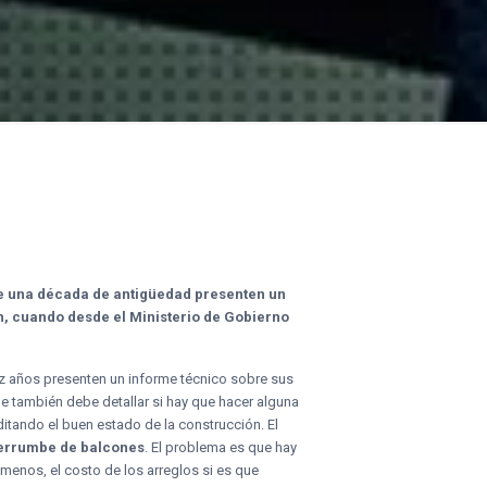
 de una década de antigüedad presenten un
on, cuando desde el Ministerio de Gobierno
iez años presenten un informe técnico sobre sus
ue también debe detallar si hay que hacer alguna
itando el buen estado de la construcción. El
errumbe de balcones
. El problema es que hay
 menos, el costo de los arreglos si es que