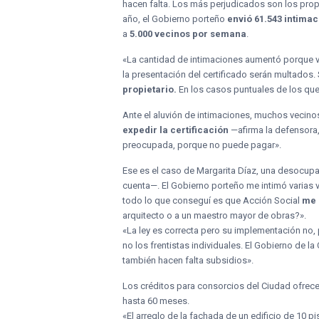
hacen falta. Los más perjudicados son los prop
año, el Gobierno porteño
envió 61.543 intima
a
5.000 vecinos por semana
.
«La cantidad de intimaciones aumentó porque ve
la presentación del certificado serán multados.
propietario.
En los casos puntuales de los que
Ante el aluvión de intimaciones, muchos vecino
expedir la certificación
—afirma la defensora,
preocupada, porque no puede pagar».
Ese es el caso de Margarita Díaz, una desocupa
cuenta—. El Gobierno porteño me intimó varias v
todo lo que conseguí es que Acción Social
me 
arquitecto o a un maestro mayor de obras?».
«La ley es correcta pero su implementación no, 
no los frentistas individuales. El Gobierno de l
también hacen falta subsidios».
Los créditos para consorcios del Ciudad ofrece
hasta 60 meses.
«El arreglo de la fachada de un edificio de 10 