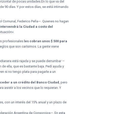
orizontal de pocas unidades.
En lo que va del
de 90 días. Y por estos días, se está intimando
trol Comunal, Federico Peña—. Quienes no hagan
intervendrá la Ciudad a costo del
ituación».
los profesionales
les cobran unos $ 500 para
reglos que son carísimos. La gente viene
medianera está rajada y se puede derrumbar —
 de ella, que es bastante baja. Pedí ayuda y
ven si no tengo plata para pagarle a un
ceder a un crédito del Banco Ciudad
, pero
a asistir a los vecinos que lo requieran. Y
s, con un interés del 15% anual y un plazo de
Federación Argentina de Consorcios—. En esta