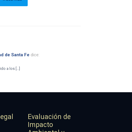
ad de Santa Fe
dice:
do a los […]
Legal
Evaluación de
Impacto