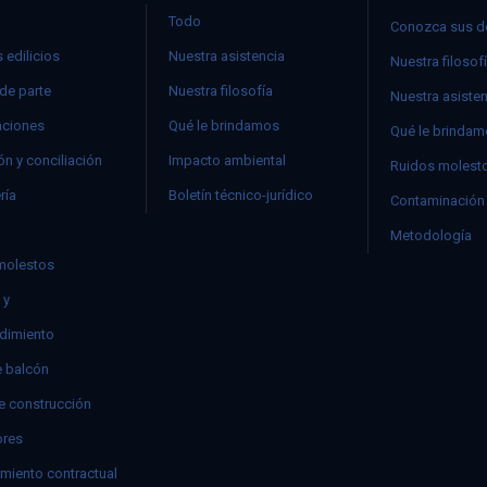
Todo
Conozca sus d
 edilicios
Nuestra asistencia
Nuestra filosof
 de parte
Nuestra filosofía
Nuestra asiste
ciones
Qué le brindamos
Qué le brinda
n y conciliación
Impacto ambiental
Ruidos molest
ría
Boletín técnico-jurídico
Contaminación 
Metodología
molestos
 y
dimiento
e balcón
e construcción
res
miento contractual