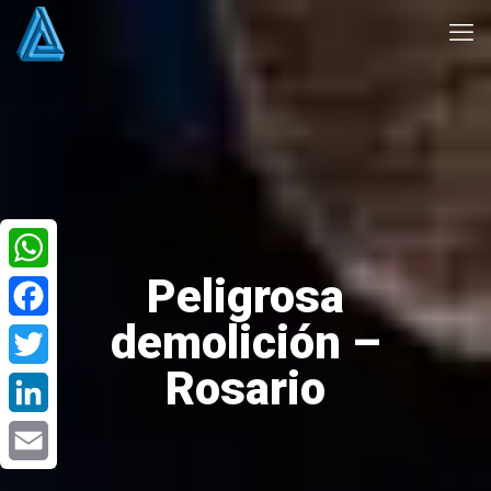
Peligrosa
WhatsApp
demolición –
Facebook
Rosario
Twitter
LinkedIn
Email