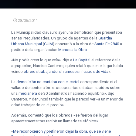
28/06/2011
La Municipalidad clausuró ayer una demolición que presentaba
serias irregularidades. Un grupo de agentes de la
Guardia
Urbana Municipal
(
GUM
) concurrió a la obra de
Santa Fe 2840
a
pedido de la organización
Manos a la Obra
.
«No podía creer lo que veía», dijo a
La Capital
el referente de la
agrupación, Narciso Canteros, quien relató que en el lugar había
«cinco
obreros trabajando sin arneses ni cabos de vida
«.
La
demolición
no contaba con el cartel
correspondiente ni el
vallado de contención. «Los operarios estaban subidos sobre
una
medianera
de 30 centímetros haciendo equilibrio», dijo
Canteros. Y denunció también que le pareció ver «a un menor de
edad trabajando en el predio».
Además, comentó que los obreros «se fueron del lugar
aparentemente tras recibir un llamado telefónico».
«
Me reconocieron y prefirieron dejar la obra, que se viene