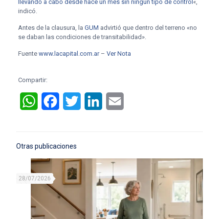
llevando a cabo desde hace un mes sin ningún tipo de control
«,
indicó.
Antes de la clausura, la
GUM
advirtió que dentro del terreno «no
se daban las condiciones de transitabilidad».
Fuente
www.lacapital.com.ar
–
Ver Nota
Compartir:
WhatsApp
Facebook
Twitter
LinkedIn
Email
Otras publicaciones
28/07/2026