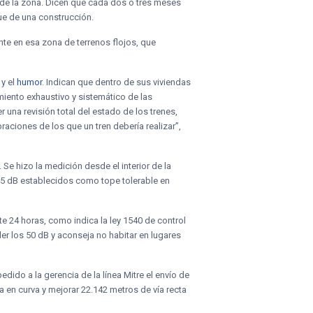
 de la zona. Dicen que cada dos o tres meses
que de una construcción.
te en esa zona de terrenos flojos, que
y el
humor
. Indican que dentro de sus viviendas
miento exhaustivo y sistemático de las
 una revisión total del estado de los trenes,
raciones de los que un tren debería realizar”,
 Se hizo la medición desde el interior de la
os 45 dB establecidos como tope tolerable en
te 24 horas, como indica la ley 1540 de control
 los 50 dB y aconseja no habitar en lugares
edido a la gerencia de la línea Mitre el envío de
a en curva y mejorar 22.142 metros de vía recta