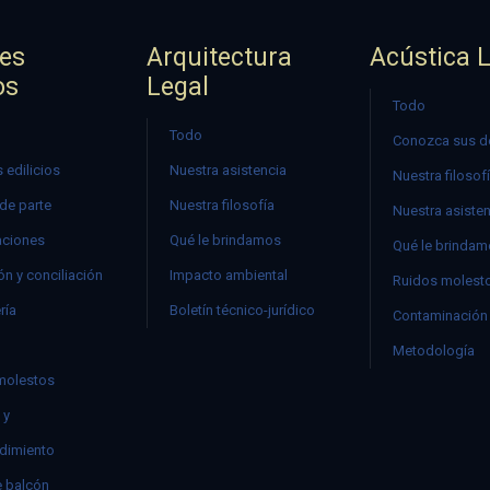
jes
Arquitectura
Acústica 
os
Legal
Todo
Todo
Conozca sus d
 edilicios
Nuestra asistencia
Nuestra filosof
 de parte
Nuestra filosofía
Nuestra asiste
ciones
Qué le brindamos
Qué le brinda
n y conciliación
Impacto ambiental
Ruidos molest
ría
Boletín técnico-jurídico
Contaminación 
Metodología
molestos
 y
dimiento
e balcón