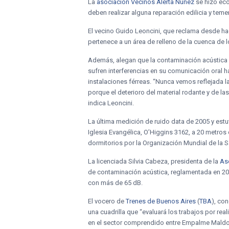
La
asociación Vecinos Alerta Núñez
se hizo eco
deben realizar alguna reparación edilicia y tem
El vecino Guido Leoncini, que reclama desde ha
pertenece a un área de relleno de la cuenca de 
Además, alegan que la contaminación acústica pr
sufren interferencias en su comunicación oral ha
instalaciones férreas. “Nunca vemos reflejada la
porque el deterioro del material rodante y de la
indica Leoncini.
La última medición de ruido data de 2005 y est
Iglesia Evangélica, O’Higgins 3162, a 20 metros 
dormitorios por la Organización Mundial de la Sa
La licenciada Silvia Cabeza, presidenta de la
Aso
de contaminación acústica, reglamentada en 20
con más de 65 dB.
El vocero de
Trenes de Buenos Aires
(
TBA
), con
una cuadrilla que “evaluará los trabajos por rea
en el sector comprendido entre Empalme Maldon