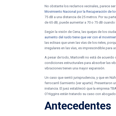
No obstante los reclamos vecinales, parece ser 
Movimiento Nacional por la Recuperación de lo
75 dB a una distancia de 25 metros. Por su parte
de 65 dB, puede aumentar a 70 o 75 dB cuando
Según la visión de Cena, las quejas de los ciud
aumento del ruido tiene que ver con el movimient
las eclisas que unen las vías de los rieles, po
irregulares en las vías, es imprescindible para
A pesar de todo, Martorelli no está de acuerdo c
condiciones estructurales para absorber las v
vibraciones tienen una mayor expansión.
Un caso que sentó jurisprudencia, y que en Núñe
ferrocarril Sarmiento (ver aparte). Presentaron 
instancia. El juez estableció que la empresa TB
O’Higgins están tratando su caso con abogados 
Antecedentes