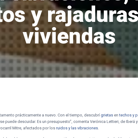
os y rajaduras
viviendas
tamento prácticamente a nuevo. Con el tiempo, descubrí
grietas
en
techos y 
e puede descuidar. Es un presupuesto”, comenta Verónica Lettieri, de Iberá y 
rrocarril Mitre, afectados por los
ruidos y las vibraciones
.