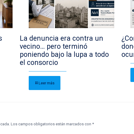
s
La denuncia era contra un
¿Con
vecino… pero terminó
don
poniendo bajo la lupa a todo
ocu
el consorcio
Leer más
icada.
Los campos obligatorios están marcados con
*