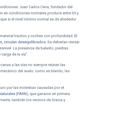
 condiciones. Juan Carlos Cena, fundador del
tren en condiciones normales produce entre 65 y
que si el nivel mínimo normal es de alrededor
 material tractivo y coches con profundidad.
El
es, circulan desequilibrados
. Se deberían revisar
esnivel. La presencia de balasto, piedras
carga de la vía”.
rcanas a las vías no siempre reúnen las
 mecánico del suelo: como es blando, las
Luro por las molestias causadas por el
Naturales
(
FARN
), que ganaron en primera
lmente, también los vecinos de Grecia y