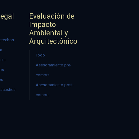
Legal
Evaluación de
Impacto
Ambiental y
Arquitectónico
erechos
ía
Todo
ncia
Asesoramiento pre-
mos
compra
os
Asesoramiento post-
acústica
compra