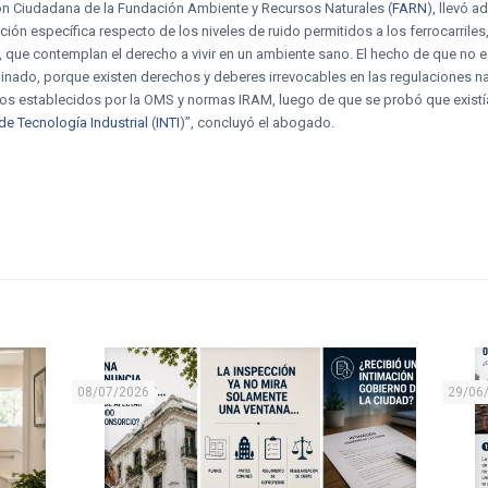
ción Ciudadana de la Fundación Ambiente y Recursos Naturales (
FARN
), llevó 
lación específica respecto de los niveles de ruido permitidos a los ferrocarrile
, que contemplan el derecho a vivir en un ambiente sano. El hecho de que no e
minado, porque existen derechos y deberes irrevocables en las regulaciones n
os establecidos por la OMS y normas IRAM, luego de que se probó que existía r
 de Tecnología Industrial
(
INTI
)”, concluyó el abogado.
08/07/2026
29/06