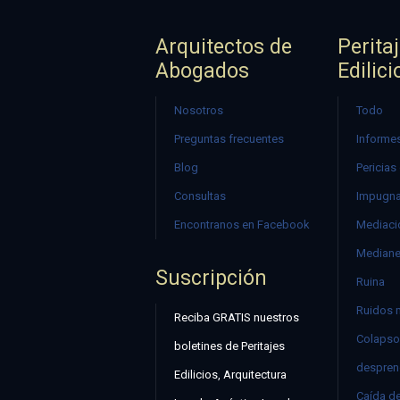
Arquitectos de
Perita
Abogados
Edilici
Nosotros
Todo
Preguntas frecuentes
Informes
Blog
Pericias
Consultas
Impugna
Encontranos en Facebook
Mediació
Mediane
Suscripción
Ruina
Ruidos 
Reciba GRATIS nuestros
Colapso
boletines de Peritajes
despren
Edilicios, Arquitectura
Caída d