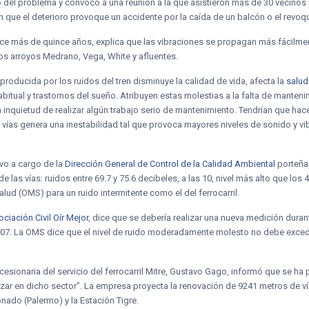
 del problema y convocó a una reunión a la que asistieron más de 30 vecinos
en que el deterioro provoque un accidente por la caída de un balcón o el revo
ce más de quince años, explica que las vibraciones se propagan más fácilmen
los arroyos Medrano, Vega, White y afluentes.
oducida por los ruidos del tren disminuye la calidad de vida, afecta la
salud
bitual y trastornos del sueño. Atribuyen estas molestias a la falta de manteni
 inquietud de realizar algún trabajo serio de mantenimiento. Tendrían que hacer
s vías genera una inestabilidad tal que provoca mayores niveles de sonido y vib
uvo a cargo de la
Dirección General de Control de la Calidad Ambiental
porteña.
de las vías: ruidos entre 69.7 y 75.6 decibeles, a las 10, nivel más alto que l
lud (OMS) para un ruido intermitente como el del ferrocarril.
ciación Civil Oír Mejor
, dice que se debería realizar una nueva medición duran
07. La OMS dice que el nivel de ruido moderadamente molesto no debe exceder
cesionaria del servicio del ferrocarril Mitre, Gustavo Gago, informó que se ha p
lizar en dicho sector”. La empresa proyecta la renovación de 9241 metros de ví
ado (Palermo) y la Estación Tigre.