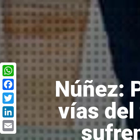
Núñez: P
WhatsApp
Facebook
vías del
Twitter
sufre
LinkedIn
Email