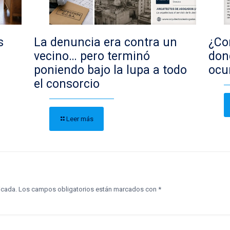
s
La denuncia era contra un
¿Con
vecino… pero terminó
don
poniendo bajo la lupa a todo
ocu
el consorcio
Leer más
icada.
Los campos obligatorios están marcados con
*