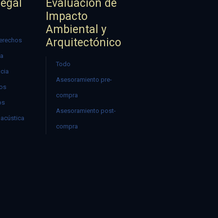
Legal
Evaluación de
Impacto
Ambiental y
Arquitectónico
erechos
ía
Todo
ncia
Asesoramiento pre-
mos
compra
os
Asesoramiento post-
acústica
compra