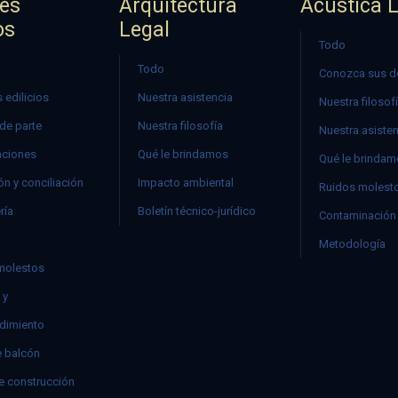
jes
Arquitectura
Acústica 
os
Legal
Todo
Todo
Conozca sus d
 edilicios
Nuestra asistencia
Nuestra filosof
 de parte
Nuestra filosofía
Nuestra asiste
ciones
Qué le brindamos
Qué le brinda
n y conciliación
Impacto ambiental
Ruidos molest
ría
Boletín técnico-jurídico
Contaminación 
Metodología
molestos
 y
dimiento
e balcón
e construcción