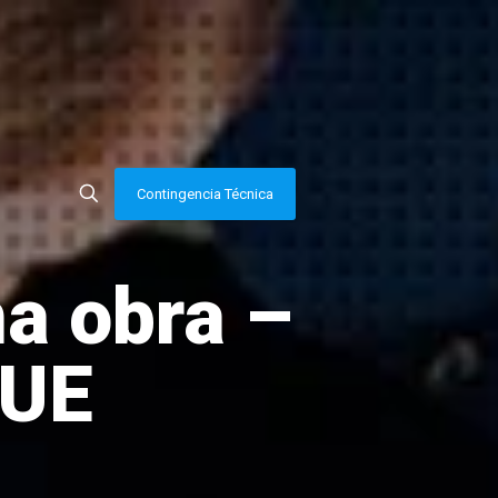
Contingencia Técnica
a obra –
QUE