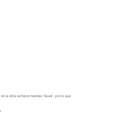
n la obra sufrieron heridas “leves”, por lo que
n.