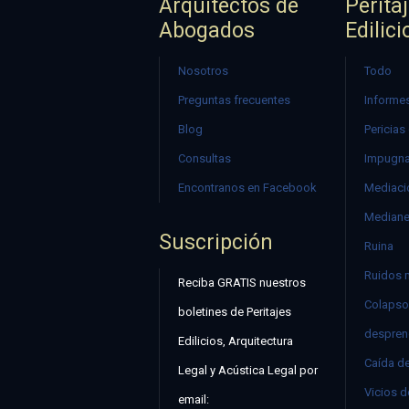
Arquitectos de
Perita
Abogados
Edilici
Nosotros
Todo
Preguntas frecuentes
Informes
Blog
Pericias
Consultas
Impugna
Encontranos en Facebook
Mediació
Mediane
Suscripción
Ruina
Ruidos 
Reciba GRATIS nuestros
Colapso
boletines de Peritajes
despren
Edilicios, Arquitectura
Caída d
Legal y Acústica Legal por
Vicios d
email: