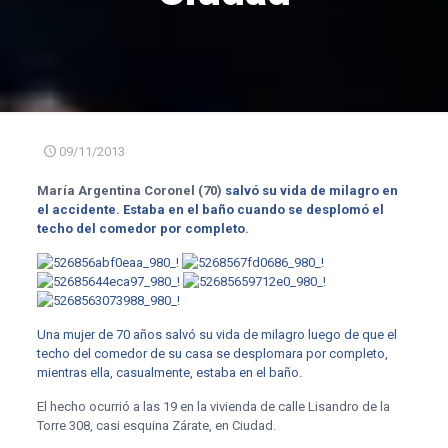
09/11/2013
María Argentina Coronel (70)
salvó su vida de milagro en
el accidente
.
Estaba en el baño cuando se desplomó el
techo del comedor por completo
.
Una mujer de 70 años salvó su vida de milagro luego de que el
techo del comedor de su casa se desplomara por completo,
mientras ella, casualmente, estaba en el baño.
El hecho ocurrió a las 19 en la vivienda de calle Lisandro de la
Torre 308, casi esquina Zárate, en Ciudad.