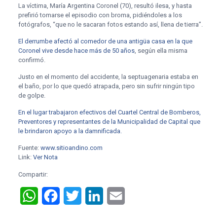
La víctima, María Argentina Coronel (70), resultó ilesa, y hasta
prefirió tomarse el episodio con broma, pidiéndoles a los
fotógrafos, “que no le sacaran fotos estando así, llena de tierra”.
El derrumbe afectó al comedor de una antigüa casa en la que
Coronel vive desde hace más de 50 años
, según ella misma
confirmó.
Justo en el momento del accidente, la septuagenaria estaba en
el baño, por lo que quedó atrapada, pero sin sufrir ningún tipo
de golpe.
En el lugar trabajaron efectivos del Cuartel Central de Bomberos,
Preventores y representantes de la Municipalidad de Capital que
le brindaron apoyo a la damnificada.
Fuente:
www.sitioandino.com
Link:
Ver Nota
Compartir:
WhatsApp
Facebook
Twitter
LinkedIn
Email