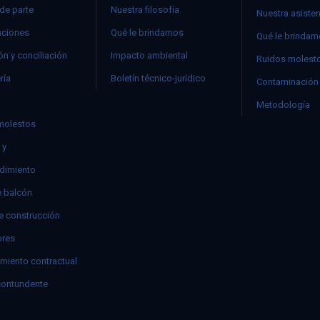
 de parte
Nuestra filosofía
Nuestra asiste
ciones
Qué le brindamos
Qué le brinda
n y conciliación
Impacto ambiental
Ruidos molest
ría
Boletín técnico-jurídico
Contaminación 
Metodología
molestos
 y
dimiento
e balcón
e construcción
res
miento contractual
contundente