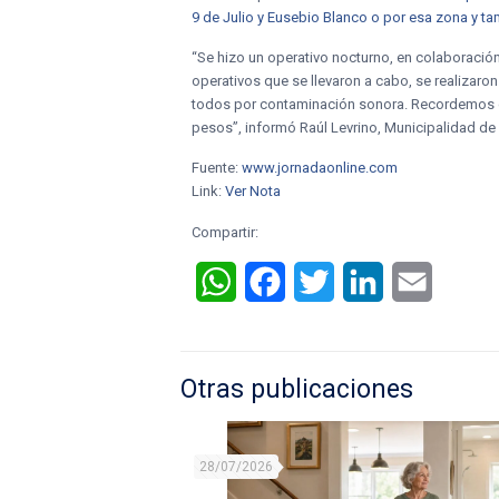
9 de Julio y Eusebio Blanco o por esa zona y t
“Se hizo un operativo nocturno, en colaboració
operativos que se llevaron a cabo, se realizaro
todos por contaminación sonora. Recordemos que 
pesos”, informó Raúl Levrino, Municipalidad de 
Fuente:
www.jornadaonline.com
Link:
Ver Nota
Compartir:
WhatsApp
Facebook
Twitter
LinkedIn
Email
Otras publicaciones
28/07/2026