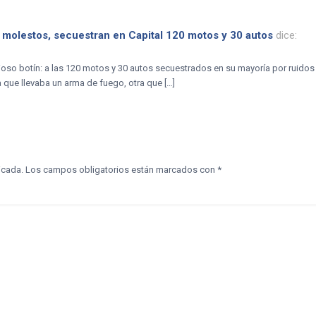
molestos, secuestran en Capital 120 motos y 30 autos
dice:
tioso botín: a las 120 motos y 30 autos secuestrados en su mayoría por ruido
que llevaba un arma de fuego, otra que […]
icada.
Los campos obligatorios están marcados con
*