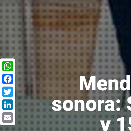
Mend
WhatsApp
Facebook
sonora:
Twitter
y 1
LinkedIn
Email