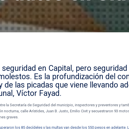
e seguridad en
Capital
, pero seguridad
 molestos
. Es la profundización del c
y de las
picadas
que viene llevando ad
nal, Víctor Fayad.
entre la Secretaría de Seguridad del municipio, inspectores y preventores y tam
 nocturna, calle Arístides, Juan B. Justo, Emilio Civit y secuestraron 93 moto
ones graves.
uperaron los 85 decídeles y las multas van desde los 550 pesos en adelante.