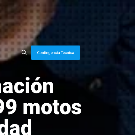
Contingencia Técnica
ación
99 motos
udad