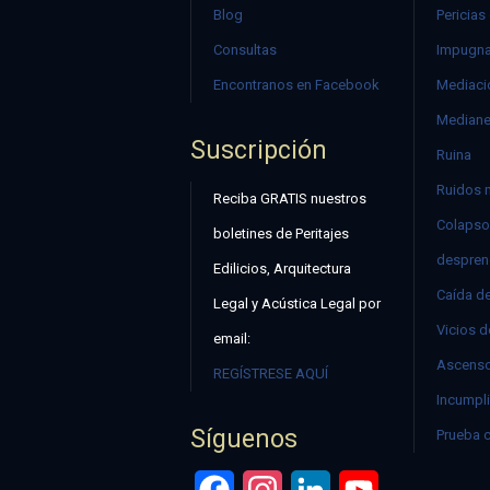
Blog
Pericias
Consultas
Impugna
Encontranos en Facebook
Mediació
Mediane
Suscripción
Ruina
Ruidos 
Reciba GRATIS nuestros
Colapso
boletines de Peritajes
despren
Edilicios, Arquitectura
Caída d
Legal y Acústica Legal por
Vicios d
email:
Ascenso
REGÍSTRESE AQUÍ
Incumpli
Síguenos
Prueba 
Facebook
Instagram
LinkedIn
YouTube