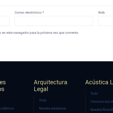
Correo electrónico
*
Web
b en este navegador para la próxima vez que comente.
jes
Arquitectura
Acústica 
os
Legal
Todo
Todo
Conozca sus d
 edilicios
Nuestra asistencia
Nuestra filosof