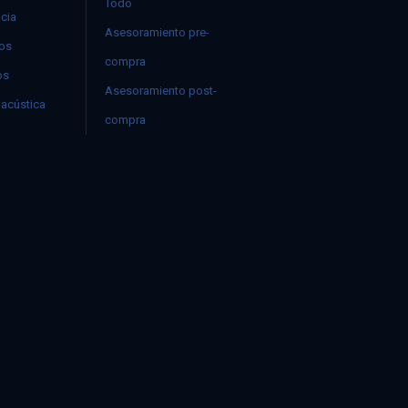
Todo
ncia
Asesoramiento pre-
mos
compra
os
Asesoramiento post-
acústica
compra