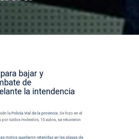
 para bajar y
ombate de
elante la intendencia
bién la
Policía Vial de la provincia
. Se hizo en el
s por ruidos molestos, 15 autos, se retuvieron
 Las motos quedaron retenidas en las playas de