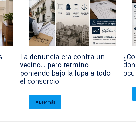
s
La denuncia era contra un
¿Con
vecino… pero terminó
don
poniendo bajo la lupa a todo
ocu
el consorcio
Leer más