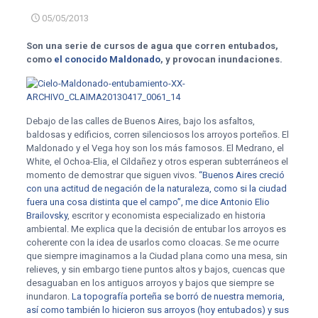
05/05/2013
Son una serie de cursos de agua que corren entubados,
como
el conocido Maldonado
, y provocan inundaciones.
Debajo de las calles de Buenos Aires, bajo los asfaltos,
baldosas y edificios, corren silenciosos los arroyos porteños. El
Maldonado y el Vega hoy son los más famosos. El Medrano, el
White, el Ochoa-Elia, el Cildañez y otros esperan subterráneos el
momento de demostrar que siguen vivos.
“Buenos Aires creció
con una actitud de negación de la naturaleza, como si la ciudad
fuera una cosa distinta que el campo”, me dice Antonio Elio
Brailovsky
, escritor y economista especializado en historia
ambiental. Me explica que la decisión de entubar los arroyos es
coherente con la idea de usarlos como cloacas. Se me ocurre
que siempre imaginamos a la Ciudad plana como una mesa, sin
relieves, y sin embargo tiene puntos altos y bajos, cuencas que
desaguaban en los antiguos arroyos y bajos que siempre se
inundaron.
La topografía porteña se borró de nuestra memoria,
así como también lo hicieron sus arroyos (hoy entubados) y sus