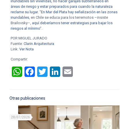
inundables sin viviendas, no hacer garajes subterráneos en
áreas de riesgo y estar preparados para cuando la naturaleza
reclame su lugar.
“
En Mar del Plata hay señalización en las zonas
inundables
, en Chile se educa para los terremotos –insiste
Brailovsky–,
aquí deberíamos tener estrategias para bajar los
riesgos al mínimo
”.
POR MIGUEL JURADO
Fuente:
Clarin Arquitectura
Link:
Ver Nota
Compartir:
WhatsApp
Facebook
Twitter
LinkedIn
Email
Otras publicaciones
28/07/2026