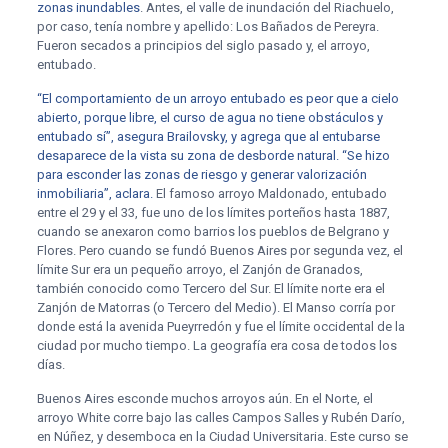
zonas inundables
. Antes, el valle de inundación del Riachuelo,
por caso, tenía nombre y apellido: Los Bañados de Pereyra.
Fueron secados a principios del siglo pasado y, el arroyo,
entubado.
“El comportamiento de un arroyo entubado es peor que a cielo
abierto, porque libre, el curso de agua no tiene obstáculos y
entubado sí”, asegura Brailovsky, y agrega que al entubarse
desaparece de la vista su zona de desborde natural. “Se hizo
para esconder las zonas de riesgo y generar valorización
inmobiliaria”, aclara.
El famoso arroyo Maldonado, entubado
entre el 29 y el 33, fue uno de los límites porteños hasta 1887,
cuando se anexaron como barrios los pueblos de Belgrano y
Flores. Pero cuando se fundó Buenos Aires por segunda vez, el
límite Sur era un pequeño arroyo, el Zanjón de Granados,
también conocido como Tercero del Sur. El límite norte era el
Zanjón de Matorras (o Tercero del Medio). El Manso corría por
donde está la avenida Pueyrredón y fue el límite occidental de la
ciudad por mucho tiempo. La geografía era cosa de todos los
días.
Buenos Aires esconde muchos arroyos aún. En el Norte, el
arroyo White corre bajo las calles Campos Salles y Rubén Darío,
en Núñez, y desemboca en la Ciudad Universitaria. Este curso se