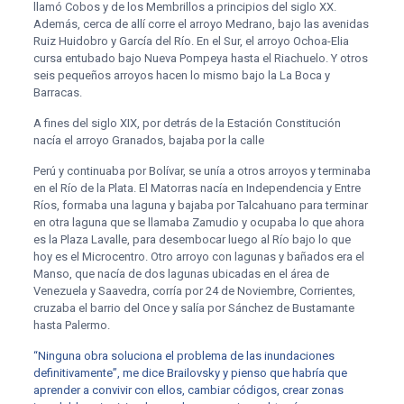
llamó Cobos y de los Membrillos a principios del siglo XX.
Además, cerca de allí corre el arroyo Medrano, bajo las avenidas
Ruiz Huidobro y García del Río. En el Sur, el arroyo Ochoa-Elia
cursa entubado bajo Nueva Pompeya hasta el Riachuelo. Y otros
seis pequeños arroyos hacen lo mismo bajo la La Boca y
Barracas.
A fines del siglo XIX, por detrás de la Estación Constitución
nacía el arroyo Granados, bajaba por la calle
Perú y continuaba por Bolívar, se unía a otros arroyos y terminaba
en el Río de la Plata. El Matorras nacía en Independencia y Entre
Ríos, formaba una laguna y bajaba por Talcahuano para terminar
en otra laguna que se llamaba Zamudio y ocupaba lo que ahora
es la Plaza Lavalle, para desembocar luego al Río bajo lo que
hoy es el Microcentro. Otro arroyo con lagunas y bañados era el
Manso, que nacía de dos lagunas ubicadas en el área de
Venezuela y Saavedra, corría por 24 de Noviembre, Corrientes,
cruzaba el barrio del Once y salía por Sánchez de Bustamante
hasta Palermo.
“Ninguna obra soluciona el problema de las inundaciones
definitivamente”, me dice Brailovsky y pienso que habría que
aprender a convivir con ellos, cambiar códigos, crear zonas