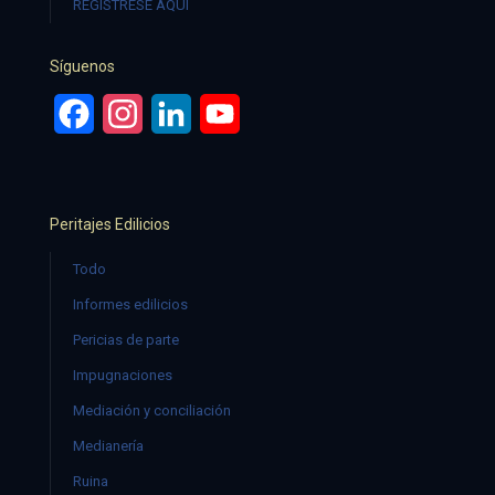
REGÍSTRESE AQUÍ
Síguenos
Facebook
Instagram
LinkedIn
YouTube
Peritajes Edilicios
Todo
Informes edilicios
Pericias de parte
Impugnaciones
Mediación y conciliación
Medianería
Ruina