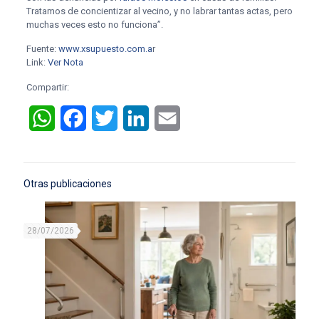
Tratamos de concientizar al vecino, y no labrar tantas actas, pero
muchas veces esto no funciona”.
Fuente:
www.xsupuesto.com.a
r
Link:
Ver Nota
Compartir:
WhatsApp
Facebook
Twitter
LinkedIn
Email
Otras publicaciones
28/07/2026