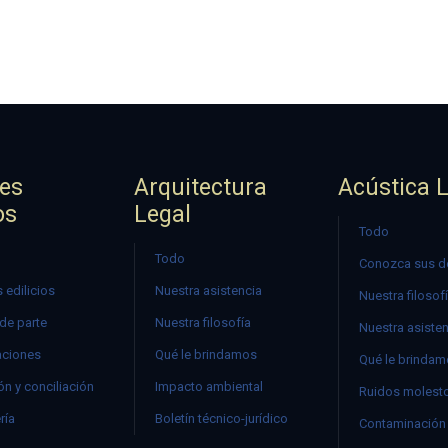
jes
Arquitectura
Acústica 
os
Legal
Todo
Todo
Conozca sus d
 edilicios
Nuestra asistencia
Nuestra filosof
 de parte
Nuestra filosofía
Nuestra asiste
ciones
Qué le brindamos
Qué le brinda
n y conciliación
Impacto ambiental
Ruidos molest
ría
Boletín técnico-jurídico
Contaminación 