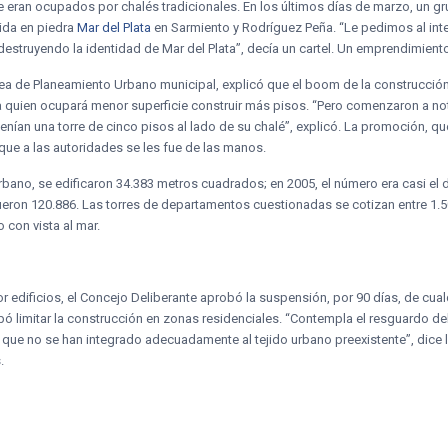
ue eran ocupados por chalés tradicionales. En los últimos días de marzo, un g
ida en piedra
Mar del Plata
en Sarmiento y Rodríguez Peña. “Le pedimos al in
 destruyendo la identidad de Mar del Plata”, decía un cartel. Un emprendimiento 
área de Planeamiento Urbano municipal, explicó que el boom de la construcció
quien ocupará menor superficie construir más pisos. “Pero comenzaron a nota
nían una torre de cinco pisos al lado de su chalé”, explicó. La promoción, que
o que a las autoridades se les fue de las manos.
rbano, se edificaron 34.383 metros cuadrados; en 2005, el número era casi el 
ueron 120.886. Las torres de departamentos cuestionadas se cotizan entre 1.5
con vista al mar.
or edificios, el Concejo Deliberante aprobó la suspensión, por 90 días, de c
bó limitar la construcción en zonas residenciales. “Contempla el resguardo de
s que no se han integrado adecuadamente al tejido urbano preexistente”, di
.