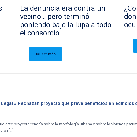
s
La denuncia era contra un
¿Con
vecino… pero terminó
don
poniendo bajo la lupa a todo
ocu
el consorcio
Leer más
 Legal » Rechazan proyecto que prevé beneficios en edificios
que este proyecto tendría sobre la morfología urbana y sobre los bienes patri
 en […]