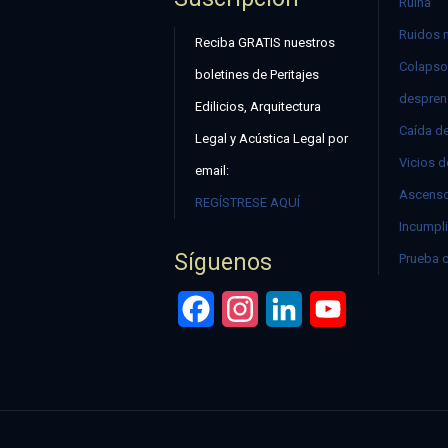
Ruina
Ruidos 
Reciba GRATIS nuestros
Colapso
boletines de Peritajes
despren
Edilicios, Arquitectura
Caída d
Legal y Acústica Legal por
Vicios d
email:
Ascenso
REGÍSTRESE AQUÍ
Incumpli
Síguenos
Prueba 
Facebook
Instagram
LinkedIn
YouTube