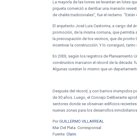
La mayoría de las torres se levantan en lotes q
piqueta comenzó a derribar una mansión revest
de chalés tradicionales”, fue el reclamo. “Están
El arquitecto José Luis Castorina, a cargo del 
promoción, de la misma comuna, que permitía a 
la preocupación de los vecinos, que de pronto te
incentivar la construcción. Y lo consiguió, tant
En 2003, según los registros de Planeamiento U
construidos marcaron el récord de la década: f
Algunas cuestan lo mismo que un departamento 
Después del récord, y con barrios irrumpidos p
de 30 años. Luego, el Concejo Deliberante apro
sectores donde se observan edificios reciente
nuevas zonas para los desarrollos inmobiliarios
Por
GUILLERMO VILLARREAL
Mar Del Plata. Corresponsal
Fuente:
Clarin
.