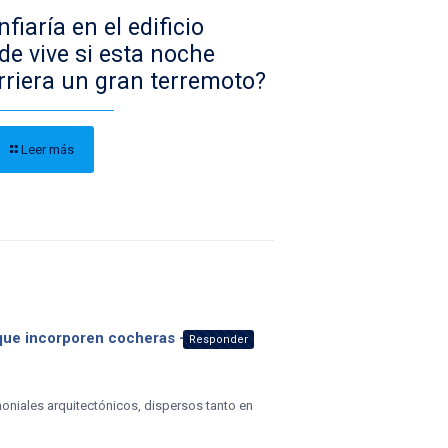
fiaría en el edificio
de vive si esta noche
rriera un gran terremoto?
Leer más
 que incorporen cocheras – Mar del
Responder
moniales arquitectónicos, dispersos tanto en