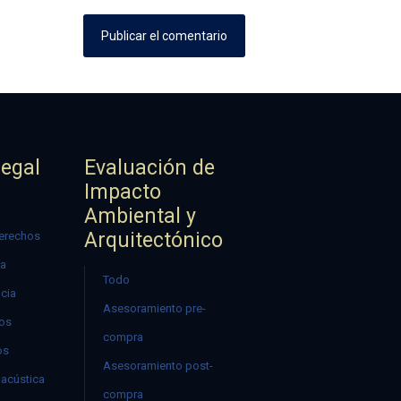
Legal
Evaluación de
Impacto
Ambiental y
Arquitectónico
erechos
ía
Todo
ncia
Asesoramiento pre-
mos
compra
os
Asesoramiento post-
acústica
compra