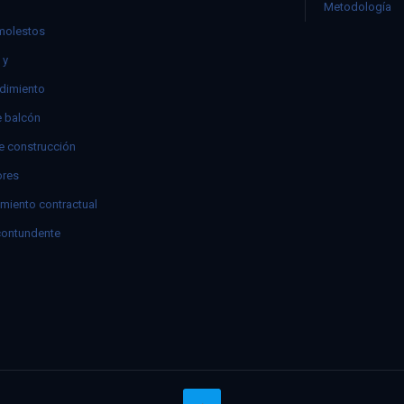
Metodología
molestos
 y
dimiento
e balcón
e construcción
res
miento contractual
contundente