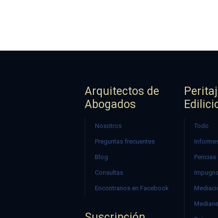
Arquitectos de
Perita
Abogados
Edilici
Nosotros
Todo
Preguntas frecuentes
Informes
Blog
Pericias
Consultas
Impugna
Encontranos en Facebook
Mediació
Mediane
Suscripción