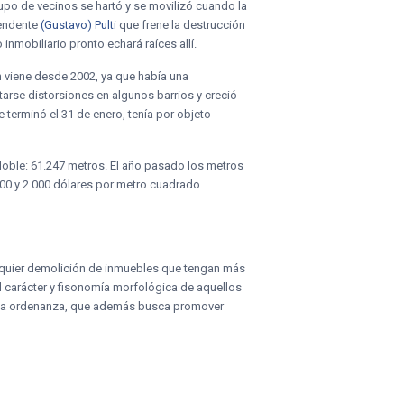
rupo de vecinos se hartó y se movilizó cuando la
tendente
(Gustavo) Pulti
que frene la destrucción
inmobiliario pronto echará raíces allí.
n viene desde 2002, ya que había una
rse distorsiones en algunos barrios y creció
 terminó el 31 de enero, tenía por objeto
doble: 61.247 metros. El año pasado los metros
00 y 2.000 dólares por metro cuadrado.
ualquier demolición de inmuebles que tengan más
l carácter y fisonomía morfológica de aquellos
ce la ordenanza, que además busca promover