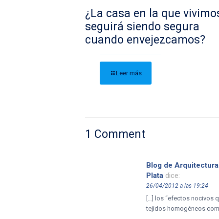
¿La casa en la que vivimo
seguirá siendo segura
cuando envejezcamos?
Leer más
1 Comment
Blog de Arquitectura
Plata
dice:
26/04/2012 a las 19:24
[…] los “efectos nocivos 
tejidos homogéneos como