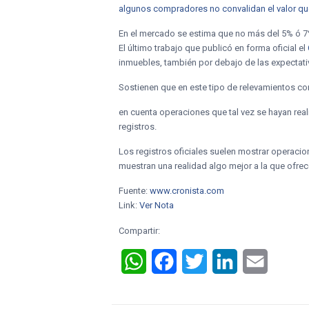
algunos compradores no convalidan el valor que s
En el mercado se estima que no más del 5% ó 7%
El último trabajo que publicó en forma oficial el
inmuebles, también por debajo de las expectativ
Sostienen que en este tipo de relevamientos co
en cuenta operaciones que tal vez se hayan rea
registros.
Los registros oficiales suelen mostrar operaci
muestran una realidad algo mejor a la que ofrec
Fuente:
www.cronista.com
Link:
Ver Nota
Compartir:
WhatsApp
Facebook
Twitter
LinkedIn
Email