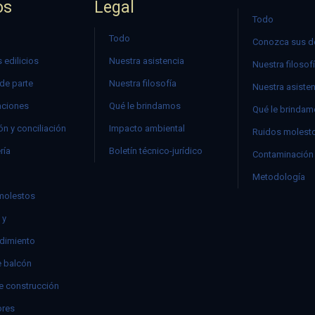
os
Legal
Todo
Todo
Conozca sus d
 edilicios
Nuestra asistencia
Nuestra filosof
 de parte
Nuestra filosofía
Nuestra asiste
ciones
Qué le brindamos
Qué le brinda
n y conciliación
Impacto ambiental
Ruidos molest
ría
Boletín técnico-jurídico
Contaminación 
Metodología
molestos
 y
dimiento
e balcón
e construcción
res