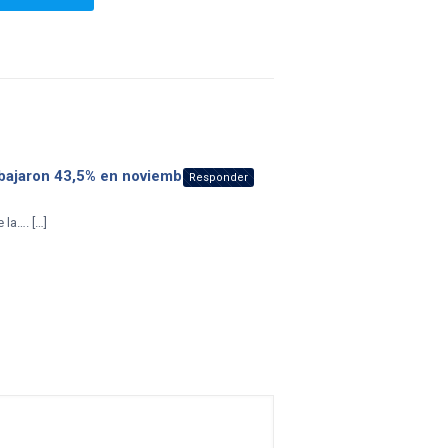
s bajaron 43,5% en noviembre
dice:
Responder
 la…. […]