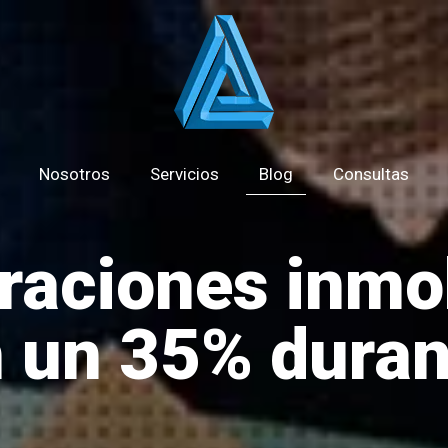
Nosotros
Servicios
Blog
Consultas
raciones inmob
 un 35% dura