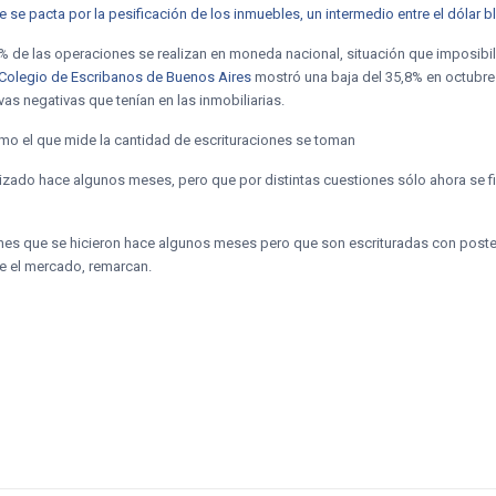
e pacta por la pesificación de los inmuebles, un intermedio entre el dólar blue
 de las operaciones se realizan en moneda nacional, situación que imposibil
Colegio de Escribanos de Buenos Aires
mostró una baja del 35,8% en octubre
as negativas que tenían en las inmobiliarias.
mo el que mide la cantidad de escrituraciones se toman
lizado hace algunos meses, pero que por distintas cuestiones sólo ahora se fi
ones que se hicieron hace algunos meses pero que son escrituradas con poster
e el mercado, remarcan.