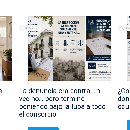
08/07/2026
29/06
s
La denuncia era contra un
¿Con
vecino… pero terminó
don
poniendo bajo la lupa a todo
ocu
el consorcio