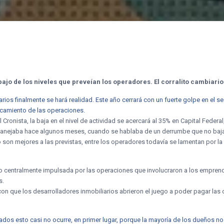
ajo de los niveles que preveían los operadores. El corralito cambiario 
arios finalmente se hará realidad. Este año cerrará con un fuerte golpe en e
ancamiento de las operaciones.
Cronista, la baja en el nivel de actividad se acercará al 35% en Capital Federa
anejaba hace algunos meses, cuando se hablaba de un derrumbe que no bajarí
ño son mejores a las previstas, entre los operadores todavía se lamentan por l
vo centralmente impulsada por las operaciones que involucraron a los empre
s.
on que los desarrolladores inmobiliarios abrieron el juego a poder pagar las
dos esto casi no ocurre, en primer lugar, porque la mayoría de los dueños n