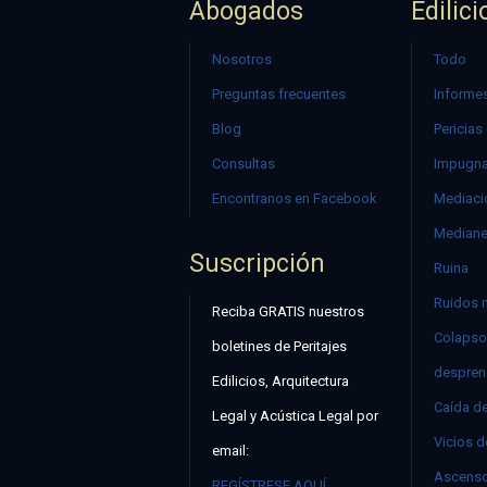
Abogados
Edilici
Nosotros
Todo
Preguntas frecuentes
Informes
Blog
Pericias
Consultas
Impugna
Encontranos en Facebook
Mediació
Mediane
Suscripción
Ruina
Ruidos 
Reciba GRATIS nuestros
Colapso
boletines de Peritajes
despren
Edilicios, Arquitectura
Caída d
Legal y Acústica Legal por
Vicios d
email:
Ascenso
REGÍSTRESE AQUÍ