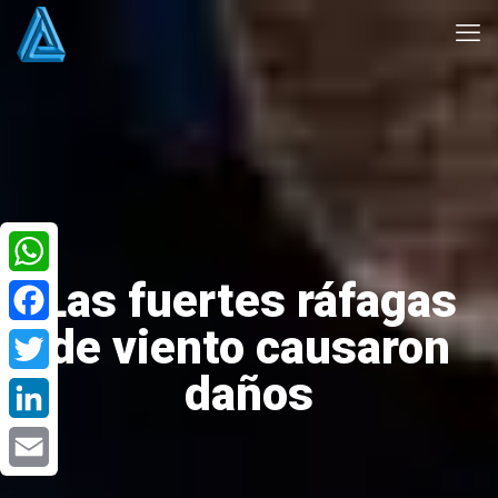
Las fuertes ráfagas
WhatsApp
de viento causaron
Facebook
daños
Twitter
LinkedIn
Email