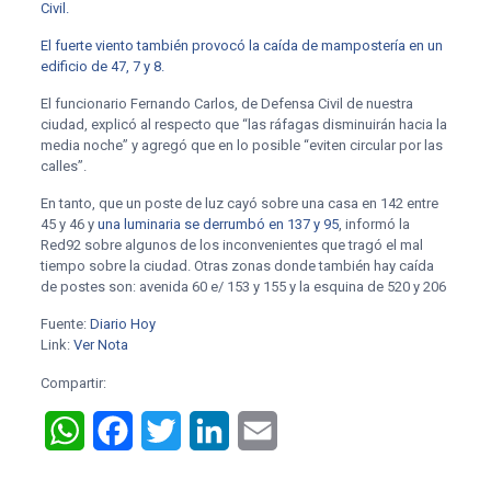
Civil.
El fuerte viento también provocó la caída de mampostería en un
edificio de 47, 7 y 8.
El funcionario Fernando Carlos, de Defensa Civil de nuestra
ciudad, explicó al respecto que “las ráfagas disminuirán hacia la
media noche” y agregó que en lo posible “eviten circular por las
calles”.
En tanto, que un poste de luz cayó sobre una casa en 142 entre
45 y 46 y
una luminaria se derrumbó en 137 y 95
, informó la
Red92 sobre algunos de los inconvenientes que tragó el mal
tiempo sobre la ciudad. Otras zonas donde también hay caída
de postes son: avenida 60 e/ 153 y 155 y la esquina de 520 y 206
Fuente:
Diario Hoy
Link:
Ver Nota
Compartir:
WhatsApp
Facebook
Twitter
LinkedIn
Email