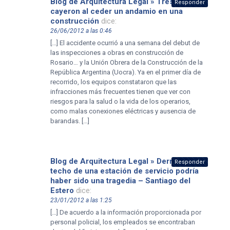
Blog de Arquitectura Legal » Tres obreros
Responder
cayeron al ceder un andamio en una
construcción
dice:
26/06/2012 a las 0:46
[…] El accidente ocurrió a una semana del debut de
las inspecciones a obras en construcción de
Rosario… y la Unión Obrera de la Construcción de la
República Argentina (Uocra). Ya en el primer día de
recorrido, los equipos constataron que las
infracciones más frecuentes tienen que ver con
riesgos para la salud o la vida de los operarios,
como malas conexiones eléctricas y ausencia de
barandas. […]
Blog de Arquitectura Legal » Derrumbe del
Responder
techo de una estación de servicio podría
haber sido una tragedia – Santiago del
Estero
dice:
23/01/2012 a las 1:25
[…] De acuerdo a la información proporcionada por
personal policial, los empleados se encontraban