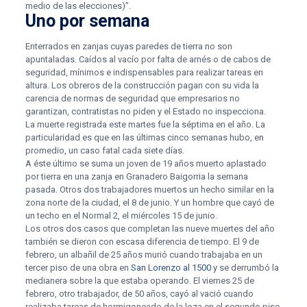
medio de las elecciones)”.
Uno por semana
Enterrados en zanjas cuyas paredes de tierra no son
apuntaladas. Caídos al vacío por falta de arnés o de cabos de
seguridad, mínimos e indispensables para realizar tareas en
altura. Los obreros de la construcción pagan con su vida la
carencia de normas de seguridad que empresarios no
garantizan, contratistas no piden y el Estado no inspecciona.
La muerte registrada este martes fue la séptima en el año. La
particularidad es que en las últimas cinco semanas hubo, en
promedio, un caso fatal cada siete días.
A éste último se suma un joven de 19 años muerto aplastado
por tierra en una zanja en Granadero Baigorria la semana
pasada. Otros dos trabajadores muertos un hecho similar en la
zona norte de la ciudad, el 8 de junio. Y un hombre que cayó de
un techo en el Normal 2, el miércoles 15 de junio.
Los otros dos casos que completan las nueve muertes del año
también se dieron con escasa diferencia de tiempo. El 9 de
febrero, un albañil de 25 años murió cuando trabajaba en un
tercer piso de una obra en
San Lorenzo al 1500
y se derrumbó la
medianera sobre la que estaba operando. El viernes 25 de
febrero, otro trabajador, de 50 años, cayó al vació cuando
realizaba tareas de hormigoneado de la loza en el segundo piso