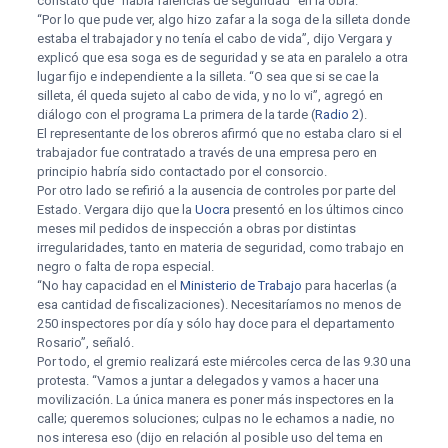
constató que “había falencias de seguridad” en la obra.
“Por lo que pude ver, algo hizo zafar a la soga de la silleta donde
estaba el trabajador y no tenía el cabo de vida”, dijo Vergara y
explicó que esa soga es de seguridad y se ata en paralelo a otra
lugar fijo e independiente a la silleta. “O sea que si se cae la
silleta, él queda sujeto al cabo de vida, y no lo vi”, agregó en
diálogo con el programa La primera de la tarde (
Radio 2
).
El representante de los obreros afirmó que no estaba claro si el
trabajador fue contratado a través de una empresa pero en
principio habría sido contactado por el consorcio.
Por otro lado se refirió a la ausencia de controles por parte del
Estado. Vergara dijo que la
Uocra
presentó en los últimos cinco
meses mil pedidos de inspección a obras por distintas
irregularidades, tanto en materia de seguridad, como trabajo en
negro o falta de ropa especial.
“No hay capacidad en el
Ministerio de Trabajo
para hacerlas (a
esa cantidad de fiscalizaciones). Necesitaríamos no menos de
250 inspectores por día y sólo hay doce para el departamento
Rosario”, señaló.
Por todo, el gremio realizará este miércoles cerca de las 9.30 una
protesta. “Vamos a juntar a delegados y vamos a hacer una
movilización. La única manera es poner más inspectores en la
calle; queremos soluciones; culpas no le echamos a nadie, no
nos interesa eso (dijo en relación al posible uso del tema en