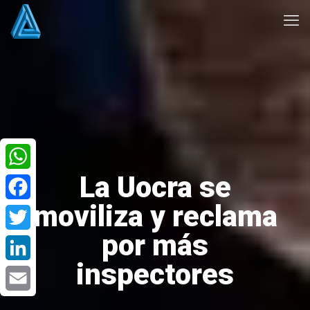
La Uocra se
WhatsApp
moviliza y reclama
Facebook
por más
Twitter
inspectores
LinkedIn
Email