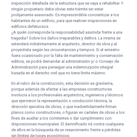
inspección detallada de la estructura que se vaya a rehabilitar. Y
ningún propietario debe obviar este trámite sin estar
prolijamente asesorado. Es imprescindible concientizar a los
habitantes de un edificio, para que realicen inspecciones en
edificios defetuosos.
¿A quién corresponde la responsabilidad asumida frente a una
tragedia? Sobre los daños irreparables y delitos. La misma se
extenderá indistintamente al arquitecto, director de obra y al
proyectista según las circunstancias y tiempos. Si el siniestro
fuera ocasionado por la falta de mantenimiento y conservación
edilicia, se podrá demandar al administrador y/ o Consejo de
Administración para perseguir una indemnización integral
basada en el derecho civil que no tiene límite máximo.
En el rubro de la construcción, esta decisión es gravísima,
porque además de afectar a las empresas constructoras
involucra a los profesionales arquitectos, ingenieros y técnicos
que ejercieron la representación o conducción técnica, la
dirección ejecutiva de obras, o que inadvertidamente firman
planos como constructores, o figuran en carteles de obras a los
fines de auxiliar a los comitentes o dar cumplimiento con
disposiciones municipales. El damnificado irá contra cualquiera
de ellos en la búsqueda de un resarcimiento frente a pérdidas
sin límites de topes económicos.