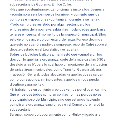
subsecretaria de Gobierno, Emilce Cufré.
«Hay que acostumbrarse». La funcionaria instó a los jóvenes a
«
acostumbrarse a los nuevos horarios
«, y
comentó que los
controles e inspecciones «continuarán durante la semana».
«Todo cambio es resistido por algún sector, pero los
empresarios de la noche ya sabían las modalidades que iban a
tenerse en cuenta al momento de la inspección municipal. Ellos
estuvieron de acuerdo con esta ordenanza
. Por eso decimos
que esto no agarró a nadie de sorpresa», recordó Cufré sobre el
debate gestado en el Legislativo (ver aparte).
Sobre los boliches bailables, manifestó que «cumplieron los
dos con lo que fija la ordenanza
; corte de la música a las 5.30 y
desalojo a las 6″, para lo cual hubo un monitoreo de la situación
de varias áreas municipales, como Tránsito, Guardia Urbana,
Inspección General, todas abocadas «a que las cosas salgan
como corresponde, sin incidentes, y que los chicos puedan
divertirse sanamente».
«Si trabajamos en conjunto creo que vamos por el buen camino.
Queremos que todos cumplan con las normas porque no es
algo caprichoso del Municipio
, sino que estamos haciendo
cumplir una ordenanza sancionada en el Concejo», remarcó la
subsecretaria.
Salvucci, conocido popularmente como «Rulo» y ligado a la