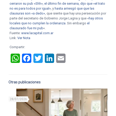
cerraron su pub «Shh», el último fin de semana, dijo que «el trato
no es para todos por igual»
, y
hasta arriesgó que que las
clausuras son «a dedo»
, que siente que hay una persecución por
parte del secretario de Gobierno Jorge Lagna y que «
hay otros
locales que no cumplen la ordenanza
. Sin embargo
el
clausurado fue mi pub
«.
Fuente:
www.lacapital.com.ar
Link:
Ver Nota
Compartir:
WhatsApp
Facebook
Twitter
LinkedIn
Email
Otras publicaciones
28/07/2026