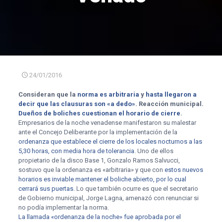
24/01/2016
Consideran que la
norma es arbitraria
y
hasta llegaron a
decir que las clausuras son «a dedo»
. Reacción municipal.
Dueños de boliches cuestionan el horario de cierre
.
Empresarios de la noche venadense manifestaron su malestar
ante el Concejo Deliberante por la implementación de la
ordenanza que establece el cierre de los locales nocturnos a las
5,30 horas, con media hora de tolerancia
. Uno de ellos
propietario de la disco Base 1, Gonzalo Ramos Salvucci,
sostuvo que la ordenanza es «arbitraria» y que con
estos nuevos
horarios es inviable mantener el boliche abierto, por lo cual
cerrará sus puertas
. Lo que también ocurre es que el secretario
de Gobierno municipal, Jorge Lagna, amenazó con renunciar si
no podía implementar la norma.
La llamada «ordenanza de la noche» fue aprobada por el