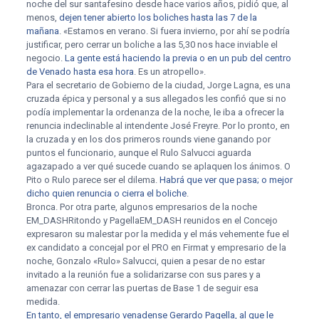
noche del sur santafesino desde hace varios años, pidió que, al
menos,
dejen tener abierto los boliches hasta las 7 de la
mañana
. «Estamos en verano. Si fuera invierno, por ahí se podría
justificar, pero cerrar un boliche a las 5,30 nos hace inviable el
negocio.
La gente está haciendo la previa o en un pub del centro
de Venado hasta esa hora
. Es un atropello».
Para el secretario de Gobierno de la ciudad, Jorge Lagna, es una
cruzada épica y personal y a sus allegados les confió que si no
podía implementar la ordenanza de la noche, le iba a ofrecer la
renuncia indeclinable al intendente José Freyre. Por lo pronto, en
la cruzada y en los dos primeros rounds viene ganando por
puntos el funcionario, aunque el Rulo Salvucci aguarda
agazapado a ver qué sucede cuando se aplaquen los ánimos. O
Pito o Rulo parece ser el dilema.
Habrá que ver que pasa; o mejor
dicho quien renuncia o cierra el boliche
.
Bronca. Por otra parte, algunos empresarios de la noche
EM_DASHRitondo y PagellaEM_DASH reunidos en el Concejo
expresaron su malestar por la medida y el más vehemente fue el
ex candidato a concejal por el PRO en Firmat y empresario de la
noche, Gonzalo «Rulo» Salvucci, quien a pesar de no estar
invitado a la reunión fue a solidarizarse con sus pares y a
amenazar con cerrar las puertas de Base 1 de seguir esa
medida.
En tanto, el empresario venadense Gerardo Pagella, al que le