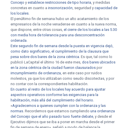
Concejo
y
establece restricciones de tipo horaria
, y medidas
concretas en cuanto a
insonorización
, seguridad y
capacidad de
los locales
.
El penúltimo fin de semana hubo un alto acatamiento de los
empresarios de la noche venadense en cuanto a la nueva norma,
que dispone, entre otras cosas,
el cierre de los locales a las 5.30
con media hora de tolerancia para una desconcentración
ordenada
.
Este segundo fin de semana desde la puesta en vigencia dejó,
como dato significativo, el cumplimiento de la clausura que
pesa sobre dos bares de la zona céntrica
. Es que, tal como lo
publicó LaCapital el último 16 de este mes,
dos bares ubicados
en la zona céntrica de la ciudad fueron clausurados
por
imcumplimiento de ordenanza
, en este caso por ruidos
molestos, ya que los utilizaban como seudo discotectas, y por
no contar con la correspondientes habilitación.
En cuanto al resto de los locales hay acuerdo para ajustar
aspectos operativos conforme las exigencias para la
habilitación, más allá del cumplimiento del horario.
«
Agradecemos a quienes cumplen con la ordenanza y las
normas
. Recordemos que estamos cumpliendo
una ordenanza
del Concejo que el año pasado tuvo fuerte debate
, y desde el
Ejecutivo dijimos que se iba a poner en marcha desde el primer
fin de semana de enero», señaló a modo de balance la