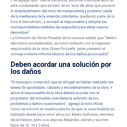
Y se agregó que “ tras el derrumbe, personal municipal labró un
acta constatando que se trató de un ‘
vicio de obra
’ que provocó
el
desplazamiento del muro de mampostería y posterior caída
de la medianera de la vivienda colindante
, quedando parte de la
loza al descubierto, y
se instó al responsable a adoptar las
correspondientes medidas de seguridad para evitar nuevos
derrumbes
”.
La Dirección de Obras Privadas de la comuna señaló que “dentro
del mismo procedimiento, se tomó contacto con el ingeniero
responsable de la obra, Eliseo Pozzerle, quien presentó el
correspondiente
informe técnico de los daños provocados
”.
Deben acordar una solución por
los daños
“El municipio comprobó que en el lugar se habían realizado las
tareas de apuntalado, calzado y encadenamiento de la obra. Y
ahora el responsable de la obra deberá acordar con el
propietario del inmueble colindante la solución de los
problemas y daños ocasionados”, agregó la nota oficial.
Como se informó en nuestra edición de ayer, la casa lindante es
habitada desde hace cinco años por Alexis Quiñones, remisero
de profesión, junto a su esposa Alejandra Jaimes y sus tres
hijos, de 12, 10 y 5 años.