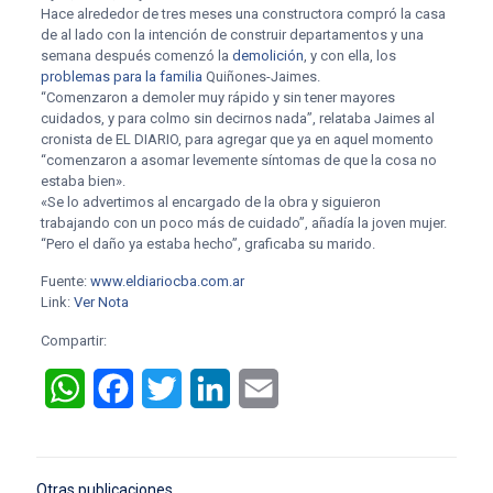
Hace alrededor de tres meses una constructora compró la casa
de al lado con la intención de construir departamentos y una
semana después comenzó la
demolición
, y con ella, los
problemas para la familia
Quiñones-Jaimes.
“Comenzaron a demoler muy rápido y sin tener mayores
cuidados, y para colmo sin decirnos nada”, relataba Jaimes al
cronista de EL DIARIO, para agregar que ya en aquel momento
“comenzaron a asomar levemente síntomas de que la cosa no
estaba bien».
«Se lo advertimos al encargado de la obra y siguieron
trabajando con un poco más de cuidado”, añadía la joven mujer.
“Pero el daño ya estaba hecho”, graficaba su marido.
Fuente:
www.eldiariocba.com.ar
Link:
Ver Nota
Compartir:
WhatsApp
Facebook
Twitter
LinkedIn
Email
Otras publicaciones