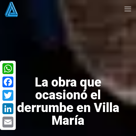
La obra que
WhatsApp
ocasionó el
Facebook
derrumbe en Villa
Twitter
María
LinkedIn
Email